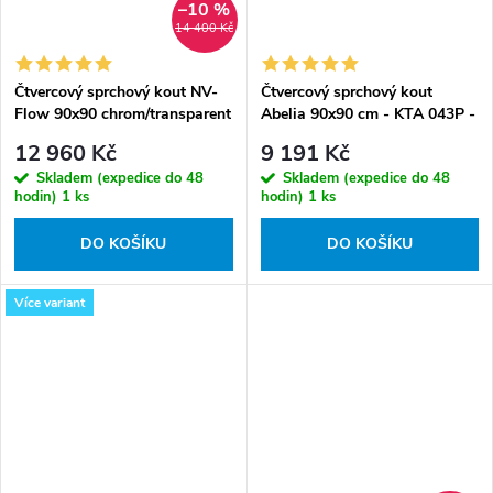
–10 %
14 400 Kč
Čtvercový sprchový kout NV-
Čtvercový sprchový kout
Flow 90x90 chrom/transparent
Abelia 90x90 cm - KTA 043P -
+ vanička
bez vaničky
12 960 Kč
9 191 Kč
Skladem (expedice do 48
Skladem (expedice do 48
hodin)
1 ks
hodin)
1 ks
DO KOŠÍKU
DO KOŠÍKU
Více variant