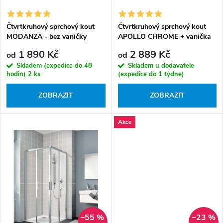
o
u
d
k
Čtvrtkruhový sprchový kout
Čtvrtkruhový sprchový kout
u
MODANZA - bez vaničky
APOLLO CHROME + vanička
t
k
1 890 Kč
2 889 Kč
ů
od
od
t
Skladem (expedice do 48
Skladem u dodavatele
ů
hodin)
2 ks
(expedice do 1 týdne)
ZOBRAZIT
ZOBRAZIT
Akce
–55 %
–23 %