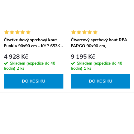
Čtvrtkruhový sprchový kout
Čtvercový sprchový kout REA
Funkia 90x90 cm - KYP 653K -
FARGO 90x90 cm,
bez vaničky
zlatý/transparent - bez vaničky
4 928 Kč
9 195 Kč
Skladem (expedice do 48
Skladem (expedice do 48
hodin)
2 ks
hodin)
1 ks
DO KOŠÍKU
DO KOŠÍKU