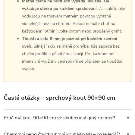
Matná černá na profilech vypadá luxusně, ale
vyžaduje stěrku po každém sprchování.
Zaschlé kapky
vody jsou na tmavém matném povrchu výrazně
viditelnější než na chromu. Pokud nemáte chuť na
každodenní otírání, volte chrom nebo broušený grafit.
Tloušťka skla 8 mm je poznat při každém zavření
dveří.
Silnější sklo se méně prohýbá, tiše zapadá bez
chvění profilů a působí masivněji. Pro každodenní
intenzivní využití v celé rodině se příplatek za tloušťku
vyplatí.
Časté otázky – sprchový kout 90×90 cm
Proč má kout 90×90 cm ve skutečnosti jiný rozměr?
▼
Označení 90×90 cm je
jmenovitý rozměr
– skutečný montážní
Čtvercový nebo čtvrtkruhový kout 90×90 – co je lepší?
▼