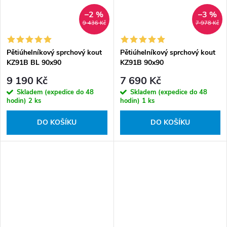
–2 %
–3 %
9 436 Kč
7 978 Kč
Pětiúhelníkový sprchový kout
Pětiúhelníkový sprchový kout
KZ91B BL 90x90
KZ91B 90x90
černá/transparent - bez
chrom/transparent - bez
9 190 Kč
7 690 Kč
vaničky
vaničky
Skladem (expedice do 48
Skladem (expedice do 48
hodin)
2 ks
hodin)
1 ks
DO KOŠÍKU
DO KOŠÍKU