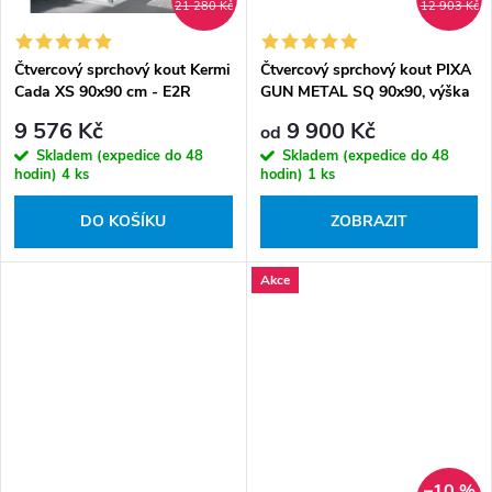
21 280 Kč
12 903 Kč
Čtvercový sprchový kout Kermi
Čtvercový sprchový kout PIXA
Cada XS 90x90 cm - E2R
GUN METAL SQ 90x90, výška
09020 PVK+E2L 09020 PVK
195 cm - bez vaničky
9 576 Kč
9 900 Kč
od
Skladem (expedice do 48
Skladem (expedice do 48
hodin)
4 ks
hodin)
1 ks
DO KOŠÍKU
ZOBRAZIT
Akce
–10 %