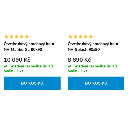
Čtvrtkruhový sprchový kout
Čtvrtkruhový sprchový kout
NV-Malibu GL 90x90
NV-Splash 90x90
chrom/textura + vysoká
chrom/transparent - bez
10 090 Kč
8 890 Kč
vanička
vaničky
Skladem (expedice do 48
Skladem (expedice do 48
hodin)
1 ks
hodin)
1 ks
DO KOŠÍKU
DO KOŠÍKU