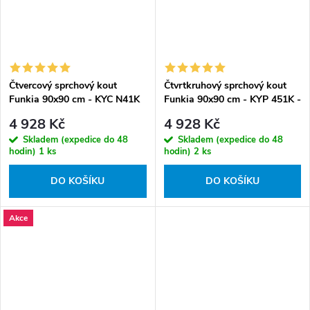
Čtvercový sprchový kout
Čtvrtkruhový sprchový kout
Funkia 90x90 cm - KYC N41K
Funkia 90x90 cm - KYP 451K -
- bez vaničky
bez vaničky
4 928 Kč
4 928 Kč
Skladem (expedice do 48
Skladem (expedice do 48
hodin)
1 ks
hodin)
2 ks
DO KOŠÍKU
DO KOŠÍKU
Akce