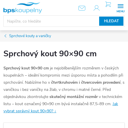
Přejít
NÁKUPNÍ
KOŠÍK
na
obsah
HLEDAT
Sprchové kouty a vaničky
Sprchový kout 90×90 cm
Sprchový kout 90×90 cm
je nejoblíbenějším rozměrem v českých
koupelnách – ideální kompromis mezi úsporou místa a pohodlím při
sprchování. Nabízíme ho v
čtvrtkruhovém i čtvercovém provedení
, s
vaničkou i bez vaničky na žlab, v chromu i matné černé. Před
objednávkou zkontrolujte
skutečný montážní rozměr
v technickém
listu – kout označený 90×90 cm bývá instalačně 87,5–89 cm.
Jak
vybrat správný kout 90×90? ↓