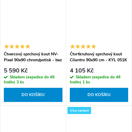
Čtvercový sprchový kout NV-
Čtvrtkruhový sprchový kout
Pixel 90x90 chrom/potisk - bez
Cilantro 90x90 cm - KYL 051K
vaničky
5 590 Kč
4 105 Kč
Skladem (expedice do 48
Skladem (expedice do 48
hodin)
3 ks
hodin)
1 ks
DO KOŠÍKU
DO KOŠÍKU
Více variant