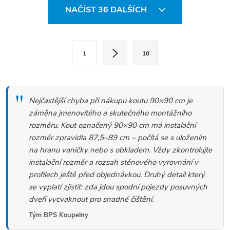
O
NAČÍST 36 DALŠÍCH
v
l
S
á
1
10
t
d
r
a
á
c
Nejčastější chyba při nákupu koutu 90×90 cm je
n
í
záměna jmenovitého a skutečného montážního
k
rozměru. Kout označený 90×90 cm má instalační
p
rozměr zpravidla 87,5–89 cm – počítá se s uložením
o
r
na hranu vaničky nebo s obkladem. Vždy zkontrolujte
v
v
instalační rozměr a rozsah stěnového vyrovnání v
á
k
profilech ještě před objednávkou. Druhý detail který
se vyplatí zjistit: zda jdou spodní pojezdy posuvných
n
y
dveří vycvaknout pro snadné čištění.
í
v
Tým BPS Koupelny
ý