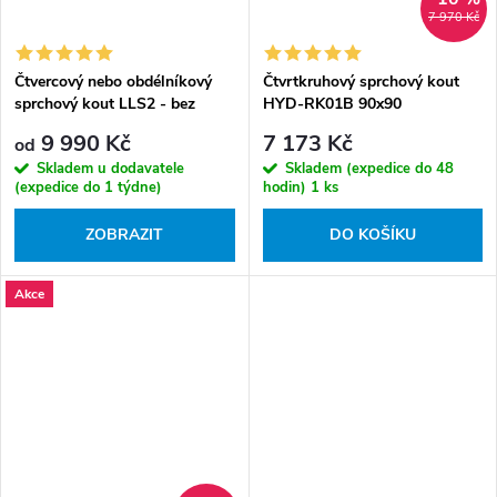
7 970 Kč
Čtvercový nebo obdélníkový
Čtvrtkruhový sprchový kout
sprchový kout LLS2 - bez
HYD-RK01B 90x90
vaničky
černá/transparent - bez
9 990 Kč
7 173 Kč
od
vaničky
Skladem u dodavatele
Skladem (expedice do 48
(expedice do 1 týdne)
hodin)
1 ks
ZOBRAZIT
DO KOŠÍKU
Akce