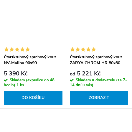
Čtvrtkruhový sprchový kout
Čtvrtkruhový sprchový kout
NV-Malibu 90x90
ZARYA CHROM HR 80x80
chrom/textura - bez vaničky
(90x90), výška 190 cm - bez
5 390 Kč
5 221 Kč
od
vaničky
Skladem (expedice do 48
Skladem u dodavatele (za 7-
hodin)
1 ks
14 dní u vás)
DO KOŠÍKU
ZOBRAZIT