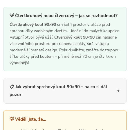
p
i
💡 Čtvrtkruhový nebo čtvercový – jak se rozhodnout?
s
Čtvrtkruhový kout 90×90 cm
šetří prostor v uličce před
sprchou díky zaobleným dveřím – ideální do malých koupelen.
u
Vstupní otvor bývá užší.
Čtvercový kout 90×90 cm
nabídne
více vnitřního prostoru pro ramena a lokty, širší vstup a
modernější hranatý design. Pokud váháte, změřte dostupnou
šířku uličky před koutem – při méně než 70 cm je čtvrtkruh
výhodnější.
📋 Jak vybrat sprchový kout 90×90 – na co si dát
▼
pozor
💡 Věděli jste, že…