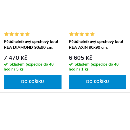
Pětiúhelníkový sprchový kout
Pětiúhelníkový sprchový kout
REA DIAMOND 90x90 cm,
REA AXIN 90x90 cm,
černý matný/transparent - bez
chrom/transparent - bez
7 470 Kč
6 605 Kč
vaničky
vaničky
Skladem (expedice do 48
Skladem (expedice do 48
hodin)
5 ks
hodin)
1 ks
DO KOŠÍKU
DO KOŠÍKU