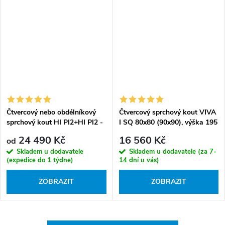
Čtvercový nebo obdélníkový
Čtvercový sprchový kout VIVA
sprchový kout HI PI2+HI PI2 -
I SQ 80x80 (90x90), výška 195
Roth - bez vaničky
cm - bez vaničky
24 490 Kč
16 560 Kč
od
Skladem u dodavatele
Skladem u dodavatele (za 7-
(expedice do 1 týdne)
14 dní u vás)
ZOBRAZIT
ZOBRAZIT