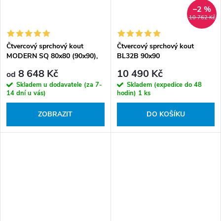
–2 %
10 762 Kč
Čtvercový sprchový kout
Čtvercový sprchový kout
MODERN SQ 80x80 (90x90),
BL32B 90x90
výška 185 cm - bez vaničky
černá/transparent + vanička
8 648 Kč
10 490 Kč
od
SXL02B BL černá
Skladem u dodavatele (za 7-
Skladem (expedice do 48
14 dní u vás)
hodin)
1 ks
ZOBRAZIT
DO KOŠÍKU