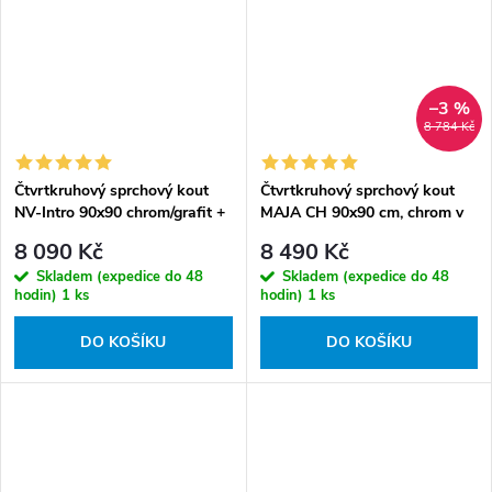
–3 %
8 784 Kč
Čtvrtkruhový sprchový kout
Čtvrtkruhový sprchový kout
NV-Intro 90x90 chrom/grafit +
MAJA CH 90x90 cm, chrom v
vanička XN
setu s hlubokou sprchovou
8 090 Kč
8 490 Kč
vaničkou
Skladem (expedice do 48
Skladem (expedice do 48
hodin)
1 ks
hodin)
1 ks
DO KOŠÍKU
DO KOŠÍKU