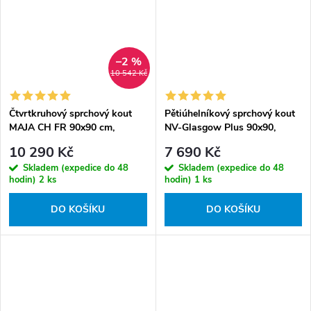
–2 %
10 542 Kč
Čtvrtkruhový sprchový kout
Pětiúhelníkový sprchový kout
MAJA CH FR 90x90 cm,
NV-Glasgow Plus 90x90,
chrom/matné sklo v setu s
chrom/transparent - bez
10 290 Kč
7 690 Kč
hlubokou sprchovou vaničkou
vaničky
Skladem (expedice do 48
Skladem (expedice do 48
hodin)
2 ks
hodin)
1 ks
DO KOŠÍKU
DO KOŠÍKU