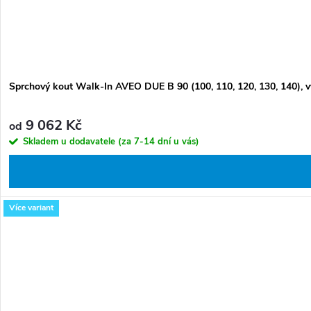
ů
Sprchový kout Walk-In AVEO DUE B 90 (100, 110, 120, 130, 140), v
9 062 Kč
od
Skladem u dodavatele (za 7-14 dní u vás)
Více variant