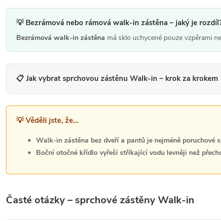
d
a
💡 Bezrámová nebo rámová walk-in zástěna – jaký je rozdíl
c
Bezrámová walk-in zástěna
má sklo uchycené pouze vzpěrami nebo
í
p
r
📋 Jak vybrat sprchovou zástěnu Walk-in – krok za krokem
v
k
y
💡 Věděli jste, že…
v
Walk-in zástěna bez dveří a pantů je nejméně poruchové s
ý
Boční otočné křídlo vyřeší stříkající vodu levněji než přech
p
i
s
Časté otázky – sprchové zástěny Walk-in
u