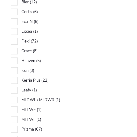
Bler
12
Cortis
6
Eco-N
6
Excea
1
Flexi
72
Grace
8
Heaven
5
Icon
3
Kerria Plus
22
Leafy
1
MI DWL / MI DWR
1
MI TWE
1
MI TWF
1
Prizma
67