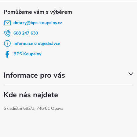
Z
á
dotazy
@
bps-koupelny.cz
p
a
608 247 630
t
Informace o objednávce
í
BPS Koupelny
Informace pro vás
Kde nás najdete
Skladištní 692/3, 746 01 Opava