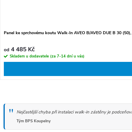
Panel ke sprchovému koutu Walk-In AVEO B/AVEO DUE B 30 (50), 
4 485 Kč
od
Skladem u dodavatele (za 7-14 dní u vás)
O
v
Nejčastější chyba při instalaci walk-in zástěny je podceň
l
á
Tým BPS Koupelny