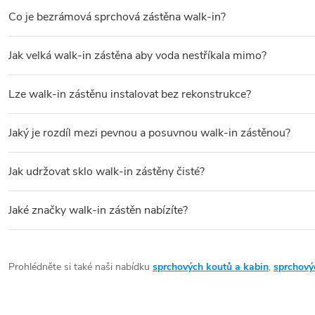
Co je bezrámová sprchová zástěna walk-in?
Bezrámová walk-in zástěna
má sklo uchycené pouze vzpěrami neb
Jak velká walk-in zástěna aby voda nestříkala mimo?
Minimální doporučená šířka zástěny je
100–120 cm
pro standardn
Lze walk-in zástěnu instalovat bez rekonstrukce?
Záleží na způsobu instalace.
Na nízkou vaničku
– ano, montáž bez
Jaký je rozdíl mezi pevnou a posuvnou walk-in zástěnou?
Pevná zástěna
je pevně ukotvena ke zdi – nejstabilnější a nejj
Jak udržovat sklo walk-in zástěny čisté?
Po každém sprchování otřete sklo
stěrkou
. Jednou týdně použijte
Jaké značky walk-in zástěn nabízíte?
V naší nabídce najdete
walk-in zástěny od ověřených výrobců
–
Prohlédněte si také naši nabídku
sprchových koutů a kabin
,
sprchový