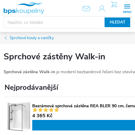
Přejít
NÁKUPNÍ
KOŠÍK
na
obsah
HLEDAT
Sprchové kouty a vaničky
Sprchové zástěny Walk-in
Sprchová zástěna Walk-in
je moderní bezbariérové řešení bez otevír
Nejprodávanější
Bezrámová sprchová zástěna REA BLER 90 cm, černá/
4 365 Kč