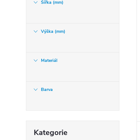
Šířka (mm)
Výška (mm)
Materiál
Barva
Přeskočit
Kategorie
kategorie