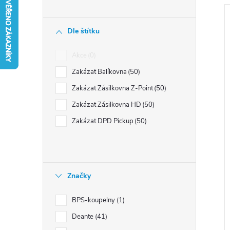
n
í
Dle štítku
p
a
Akce
0
i
n
s
Zakázat Balíkovna
50
e
Zakázat Zásilkovna Z-Point
50
l
r
Zakázat Zásilkovna HD
50
Zakázat DPD Pickup
50
Značky
t
BPS-koupelny
1
Deante
41