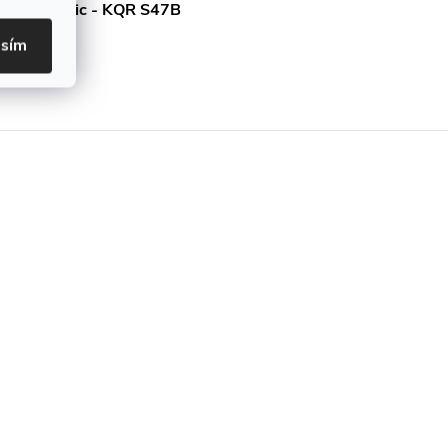
šedá metalic - KQR S47B
asím