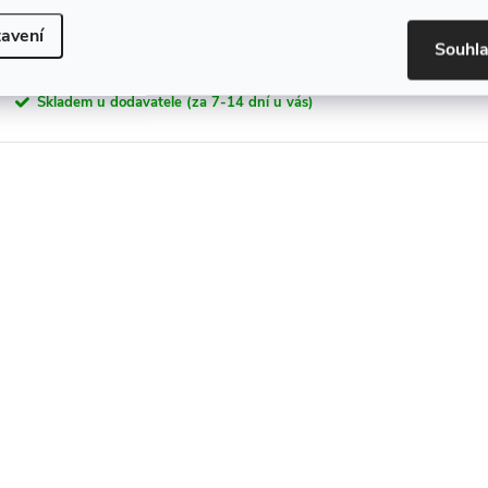
Obdélníková sprchová vanička Correo 140x90 cm, granit, 
avení
Souhl
8 290 Kč
Skladem u dodavatele (za 7-14 dní u vás)