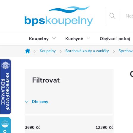
Přejít
na
obsah
Koupelny
Kuchyně
Obývací pokoj
Koupelny
Sprchové kouty a vaničky
Sprchov
Domů
P
o
s
t
Dle ceny
r
a
n
3690
Kč
12390
Kč