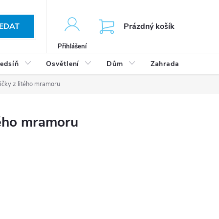
KOŠÍK
EDAT
Prázdný košík
Přihlášení
edsíň
Osvětlení
Dům
Zahrada
Výp
čky z litého mramoru
tého mramoru