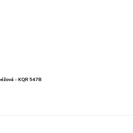
 béžová - KQR 547B