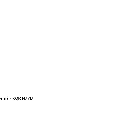
 černá - KQR N77B