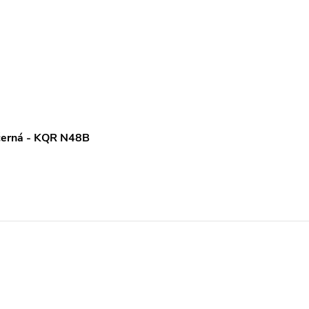
 černá - KQR N48B