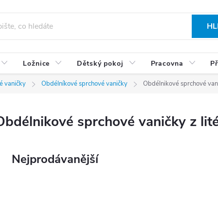
HL
Ložnice
Dětský pokoj
Pracovna
Př
é vaničky
Obdélníkové sprchové vaničky
Obdélnikové sprchové vani
Obdélnikové sprchové vaničky z li
Nejprodávanější