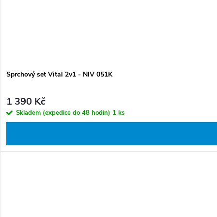
t
ů
Sprchový set Vital 2v1 - NIV 051K
1 390 Kč
Skladem (expedice do 48 hodin)
1 ks