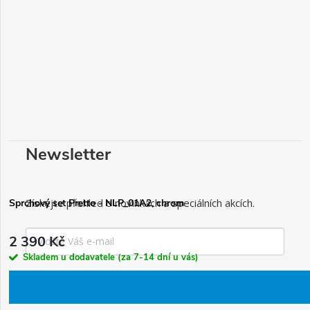
Newsletter
Získejte přehled o novinkách a speciálních akcích.
Sprchový set Pretto - NLP_01A2, chrom
2 390 Kč
Skladem u dodavatele (za 7-14 dní u vás)
Chci odebírat