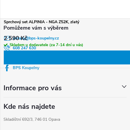
Z
Sprchový set ALPINIA - NGA Z52K, zlatý
á
2 590 Kč
dotazy
@
bps-koupelny.cz
p
Skladem u dodavatele (za 7-14 dní u vás)
a
608 247 630
t
Informace o objednávce
í
BPS Koupelny
Informace pro vás
Kde nás najdete
Skladištní 692/3, 746 01 Opava