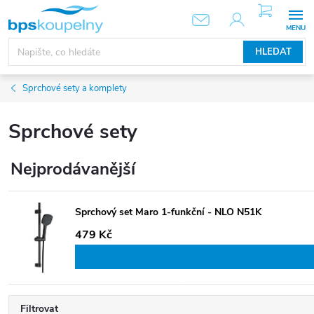
Přejít
NÁKUPNÍ
KOŠÍK
na
obsah
HLEDAT
Sprchové sety a komplety
Sprchové sety
Nejprodávanější
Sprchový set Maro 1-funkční - NLO N51K
479 Kč
Filtrovat