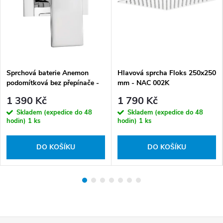
Sprchová baterie Anemon
Hlavová sprcha Floks 250x250
podomítková bez přepínače -
mm - NAC 002K
BBZ 044L
1 390 Kč
1 790 Kč
Skladem (expedice do 48
Skladem (expedice do 48
hodin)
1 ks
hodin)
1 ks
DO KOŠÍKU
DO KOŠÍKU