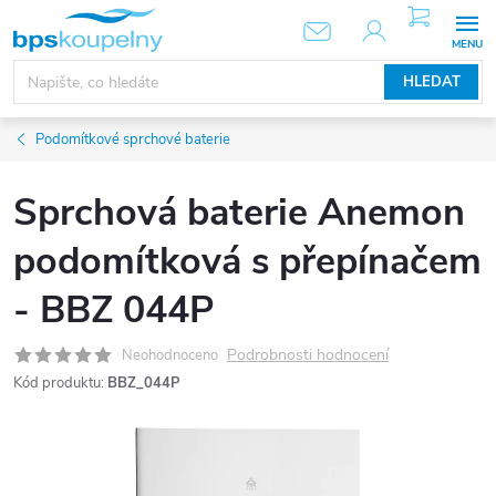
Přejít
NÁKUPNÍ
KOŠÍK
na
obsah
HLEDAT
Podomítkové sprchové baterie
Sprchová baterie Anemon
podomítková s přepínačem
- BBZ 044P
Podrobnosti hodnocení
Neohodnoceno
Kód produktu:
BBZ_044P