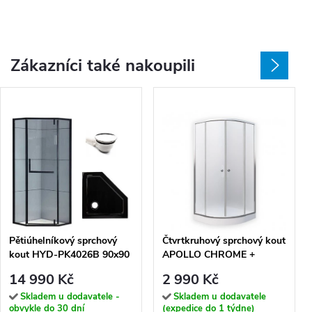
Zákazníci také nakoupili
Pětiúhelníkový sprchový
Čtvrtkruhový sprchový kout
kout HYD-PK4026B 90x90
APOLLO CHROME +
černá/transparent +
vanička
14 990 Kč
2 990 Kč
vanička HYD-PSV-ST07B
černá
Skladem u dodavatele -
Skladem u dodavatele
obvykle do 30 dní
(expedice do 1 týdne)