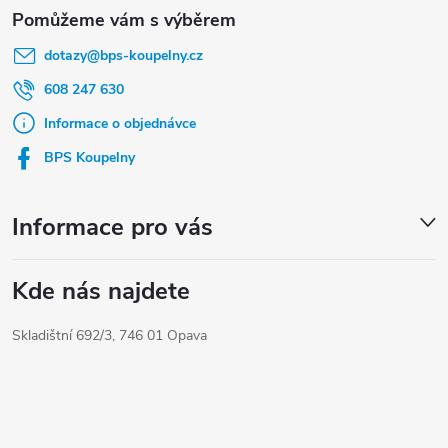
Z
á
dotazy
@
bps-koupelny.cz
p
a
608 247 630
t
Informace o objednávce
í
BPS Koupelny
Informace pro vás
Kde nás najdete
Skladištní 692/3, 746 01 Opava