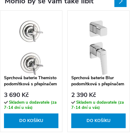
Mohlo by se vám také líbit
Sprchová baterie Themisto
Sprchová baterie Blur
podomítková s přepínačem
podomítková s přepínačem
- BQT 044P
- BQL 044P
3 690 Kč
2 390 Kč
Skladem u dodavatele (za
Skladem u dodavatele (za
7-14 dní u vás)
7-14 dní u vás)
DO KOŠÍKU
DO KOŠÍKU