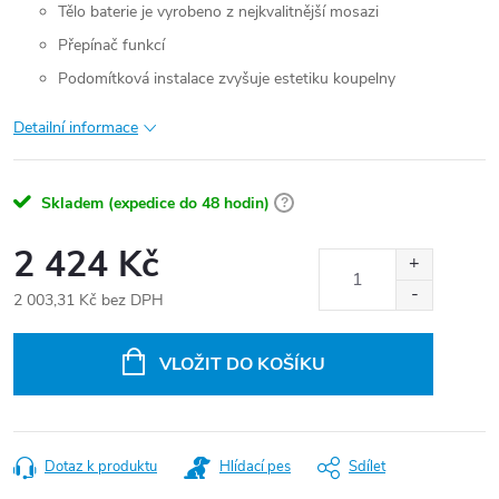
Tělo baterie je vyrobeno z nejkvalitnější mosazi
Přepínač funkcí
Podomítková instalace zvyšuje estetiku koupelny
Detailní informace
Skladem (expedice do 48 hodin)
?
2 424 Kč
2 003,31 Kč bez DPH
Měrná
cena:
VLOŽIT DO KOŠÍKU
Dotaz k produktu
Hlídací pes
Sdílet