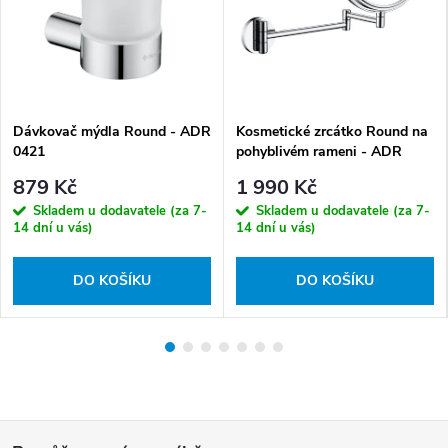
Dávkovač mýdla Round - ADR
Kosmetické zrcátko Round na
0421
pohyblivém rameni - ADR
0811
879 Kč
1 990 Kč
Skladem u dodavatele (za 7-
Skladem u dodavatele (za 7-
14 dní u vás)
14 dní u vás)
DO KOŠÍKU
DO KOŠÍKU
Z