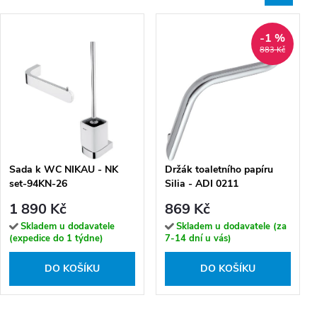
-1 %
883 Kč
Sada k WC NIKAU - NK
Držák toaletního papíru
set-94KN-26
Silia - ADI 0211
1 890 Kč
869 Kč
Skladem u dodavatele
Skladem u dodavatele (za
(expedice do 1 týdne)
7-14 dní u vás)
DO KOŠÍKU
DO KOŠÍKU