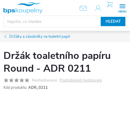
Přejít
NÁKUPNÍ
KOŠÍK
na
obsah
HLEDAT
Držáky a zásobníky na toaletní papír
Držák toaletního papíru
Round - ADR 0211
Podrobnosti hodnocení
Neohodnoceno
Kód produktu:
ADR_0211