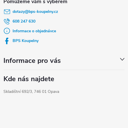
á
dotazy
@
bps-koupelny.cz
p
a
608 247 630
t
Informace o objednávce
í
BPS Koupelny
Informace pro vás
Kde nás najdete
Skladištní 692/3, 746 01 Opava