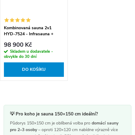
Kombinovaná sauna 2v1
HYD-7524 - Infrasauna +
finská sauna 150x150, 4-5
98 900 Kč
osob
Skladem u dodavatele -
obvykle do 30 dní
DO KOŠÍKU
O
v
l
💡 Pro koho je sauna 150×150 cm ideální?
á
Půdorys 150×150 cm je oblíbená volba pro
domácí sauny
pro 2–3 osoby
– oproti 120×120 cm nabídne výrazně více
d