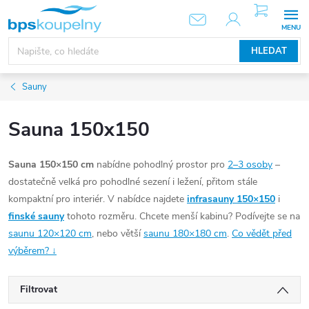
Přejít
NÁKUPNÍ
KOŠÍK
na
obsah
HLEDAT
Sauny
Sauna 150x150
Sauna 150×150 cm
nabídne pohodlný prostor pro
2–3 osoby
–
dostatečně velká pro pohodlné sezení i ležení, přitom stále
kompaktní pro interiér. V nabídce najdete
infrasauny 150×150
i
finské sauny
tohoto rozměru. Chcete menší kabinu? Podívejte se na
saunu 120×120 cm
, nebo větší
saunu 180×180 cm
.
Co vědět před
výběrem? ↓
Filtrovat