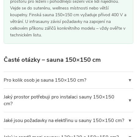
prostoru pro ležení i pohodlnější sezení více lidí najednou.
a
Vejde se do suterénu, wellness místnosti nebo větší
koupelny. Finská sauna 150×150 cm vyžaduje přívod 400 V a
c
větrání. U infrasauny závisí požadavky na zapojení na
í
celkovém příkonu zářičů konkrétního modelu – vždy ověřte v
technickém listu.
p
r
v
Časté otázky – sauna 150×150 cm
k
y
Pro kolik osob je sauna 150×150 cm?
▼
v
Sauna 150×150 cm je vhodná pro
2–3 osoby
. Oproti rozměru
ý
Jaký prostor potřebuji pro instalaci sauny 150×150
120×120 cm nabídne výrazně pohodlnější sezení pro více lidí a
▼
p
cm?
snazší ležení. Jde o oblíbený kompromis mezi úsporou místa a
i
komfortem.
K půdorysu kabiny (150×150 cm) počítejte s
min. 50 cm
Jaké jsou požadavky na elektřinu u sauny 150×150 cm?
▼
s
volného prostoru před dveřmi
a přístupem ze stran pro
u
montáž. Místnost by měla mít podlahu schopnou unést
Finská sauna 150×150 cm
s elektrickými kamny vyžaduje