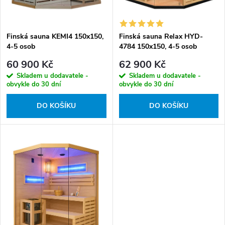
d
o
u
d
k
Finská sauna KEMI4 150x150,
Finská sauna Relax HYD-
u
4-5 osob
4784 150x150, 4-5 osob
t
k
60 900 Kč
62 900 Kč
ů
t
Skladem u dodavatele -
Skladem u dodavatele -
ů
obvykle do 30 dní
obvykle do 30 dní
DO KOŠÍKU
DO KOŠÍKU