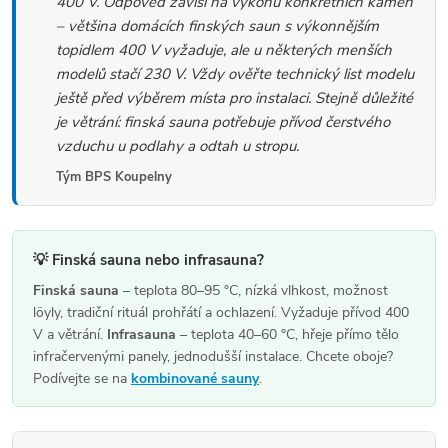
400 V. Odpověď závisí na výkonu konkrétních kamen
á
– většina domácích finských saun s výkonnějším
d
topidlem 400 V vyžaduje, ale u některých menších
a
modelů stačí 230 V. Vždy ověřte technický list modelu
ještě před výběrem místa pro instalaci. Stejně důležité
c
je větrání: finská sauna potřebuje přívod čerstvého
í
vzduchu u podlahy a odtah u stropu.
p
Tým BPS Koupelny
r
v
k
💡 Finská sauna nebo infrasauna?
y
Finská sauna
– teplota 80–95 °C, nízká vlhkost, možnost
löyly, tradiční rituál prohřátí a ochlazení. Vyžaduje přívod 400
v
V a větrání.
Infrasauna
– teplota 40–60 °C, hřeje přímo tělo
ý
infračervenými panely, jednodušší instalace. Chcete oboje?
Podívejte se na
kombinované sauny
.
p
i