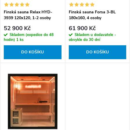
u
d
k
Finská sauna Relax HYD-
Finská sauna Forsa 3-BL
u
3939 120x120, 1-2 osoby
180x160, 4 osoby
t
k
52 900 Kč
61 900 Kč
ů
t
Skladem (expedice do 48
Skladem u dodavatele -
ů
hodin)
1 ks
obvykle do 30 dní
DO KOŠÍKU
DO KOŠÍKU