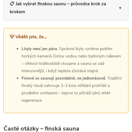
s
📋 Jak vybrat finskou saunu – průvodce krok za
u
▼
krokem
💡 Věděli jste, že…
Löyly není jen pára.
Správné löyly vznikne politím
horkých kamenů čistou vodou nebo bylinným nálevem
– vlhkost krátkodobě stoupne a sauna se zdá
intenzivnější, i když teplota zůstává stejná.
Finové se saunují pravidelně, ne jednorázově.
Tradiční
finský rituál zahrnuje 2–3 kola střídání prohřátí a
prudkého ochlazení – teprve to přináší plný efekt
regenerace.
Časté otázky – finská sauna