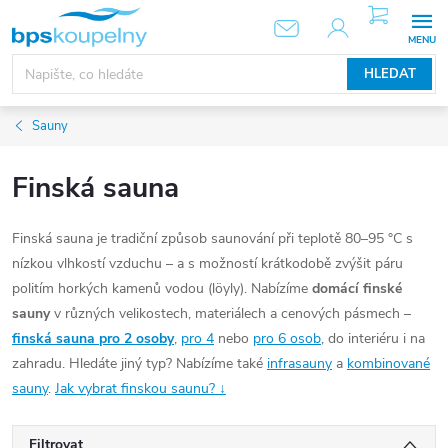
Přejít
NÁKUPNÍ
KOŠÍK
na
obsah
HLEDAT
Sauny
Finská sauna
Finská sauna je tradiční způsob saunování při teplotě 80–95 °C s
nízkou vlhkostí vzduchu – a s možností krátkodobě zvýšit páru
politím horkých kamenů vodou (löyly). Nabízíme
domácí finské
sauny
v různých velikostech, materiálech a cenových pásmech –
finská sauna pro 2 osoby
,
pro 4
nebo
pro 6 osob
, do interiéru i na
zahradu. Hledáte jiný typ? Nabízíme také
infrasauny
a
kombinované
sauny
.
Jak vybrat finskou saunu? ↓
Filtrovat