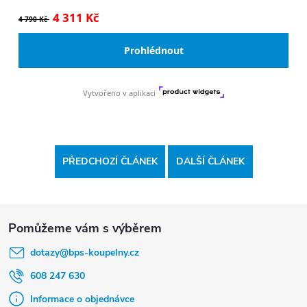
PŘEDCHOZÍ ČLÁNEK
DALŠÍ ČLÁNEK
Z
á
dotazy
@
bps-koupelny.cz
p
a
608 247 630
t
Informace o objednávce