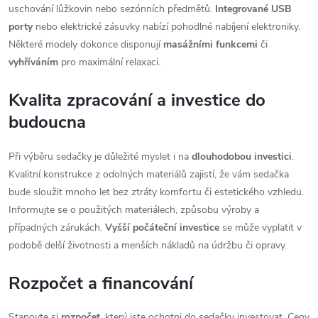
uschování lůžkovin nebo sezónních předmětů.
Integrované USB
porty
nebo elektrické zásuvky nabízí pohodlné nabíjení elektroniky.
Některé modely dokonce disponují
masážními funkcemi
či
vyhříváním
pro maximální relaxaci.
Kvalita zpracování a investice do
budoucna
Při výběru sedačky je důležité myslet i na
dlouhodobou investici
.
Kvalitní konstrukce z odolných materiálů zajistí, že vám sedačka
bude sloužit mnoho let bez ztráty komfortu či estetického vzhledu.
Informujte se o použitých materiálech, způsobu výroby a
případných zárukách.
Vyšší počáteční investice
se může vyplatit v
podobě delší životnosti a menších nákladů na údržbu či opravy.
Rozpočet a financování
Stanovte si
rozpočet
, který jste ochotni do sedačky investovat. Ceny