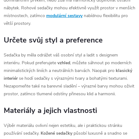
dominantním prvkem, nebo zda má harmonicky doplňovat ostatní
nábytek. Rohové sedačky mohou efektivně využít prostor v menších
místnostech, zatímco
modulární sestavy
nabídnou flexibilitu pro
větší prostory.
Určete svůj styl a preference
Sedačka by měla odrážet váš osobní styl a ladit s designem
interiéru. Pokud preferujete
vzhled
, můžete sáhnout po moderních
minimalistických liniích a neutrálních barvách. Naopak pro
klasický
interiér
se hodí sedačky s výraznými tvary a bohatými texturami.
Nezapomeňte také na barevné sladění – výrazné barvy mohou oživit
prostor, zatímco tlumené odstíny přinesou klid a harmonii.
Materiály a jejich vlastnosti
Výběr materiálu ovlivní nejen estetiku, ale i praktickou stránku
používání sedačky.
Kožené sedačky
působí luxusně a snadno se