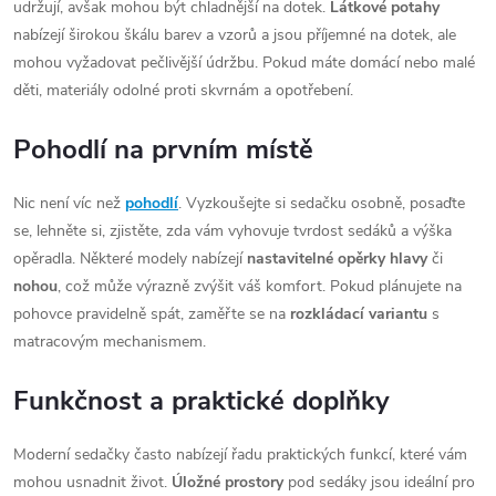
udržují, avšak mohou být chladnější na dotek.
Látkové potahy
nabízejí širokou škálu barev a vzorů a jsou příjemné na dotek, ale
mohou vyžadovat pečlivější údržbu. Pokud máte domácí nebo malé
děti, materiály odolné proti skvrnám a opotřebení.
Pohodlí na prvním místě
Nic není víc než
pohodlí
. Vyzkoušejte si sedačku osobně, posaďte
se, lehněte si, zjistěte, zda vám vyhovuje tvrdost sedáků a výška
opěradla. Některé modely nabízejí
nastavitelné opěrky hlavy
či
nohou
, což může výrazně zvýšit váš komfort. Pokud plánujete na
pohovce pravidelně spát, zaměřte se na
rozkládací variantu
s
matracovým mechanismem.
Funkčnost a praktické doplňky
Moderní sedačky často nabízejí řadu praktických funkcí, které vám
mohou usnadnit život.
Úložné prostory
pod sedáky jsou ideální pro