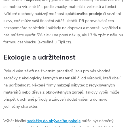
se mohou výrazně lišit podle značky, materiálu, velikosti a funkcí.
Některé obchody nabízejí možnost
splátkového prodeje
či sezónní
slevy, což může vaši finanční zátěž ulehčit. Při porovnávání cen
nezapomeňte zohlednit i náklady na dopravu a montáž. Například u
nás můžete využít 5% slevu na první nákup, ale i 3 % zpět z nákupu
formou cashbacku (aktuálně u Tipli.cz).
Ekologie a udržitelnost
Pokud vám záleží na životním prostředí, jsou pro vás vhodné
sedačky z
ekologicky šetrných materiálů
či od výrobců, kteří dbají
na udržitelnost. Některé firmy nabízejí nábytek z
recyklovaných
materiálů
nebo dřeva z
obnovitelných zdrojů
. Takový výběr může
přispět k ochraně přírody a zároveň dodat vašemu domovu
jedinečný charakter.
Výběr ideální
sedačky do obývacího pokoje
může být náročný