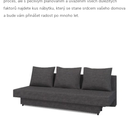
proces, ale s pečlivým plánováním a uvážením všech důležitých
faktorů najdete kus nábytku, který se stane srdcem vašeho domova
a bude vám přinášet radost po mnoho let.