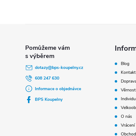
Z
á
p
Infor
a
Blog
t
dotazy
@
bps-koupelny.cz
Kontakt
í
608 247 630
Doprava
Informace o objednávce
Věrnost
Individu
BPS Koupelny
Velkoob
O nás
Vrácení
Obchod