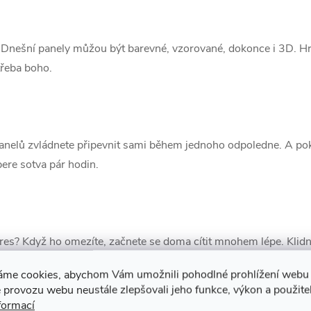
nešní panely můžou být barevné, vzorované, dokonce i 3D. Hrav
třeba boho.
anelů zvládnete připevnit sami během jednoho odpoledne. A poku
ere sotva pár hodin.
res? Když ho omezíte, začnete se doma cítit mnohem lépe. Klidn
áme cookies, abychom Vám umožnili pohodlné prohlížení webu 
 provozu webu neustále zlepšovali jeho funkce, výkon a použite
formací