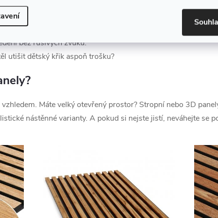
ší zážitek z filmů a hudby.
avení
Souhl
lepší regenerace.
dění bez rušivých zvuků.
l utišit dětský křik aspoň trošku?
anely?
a vzhledem. Máte velký otevřený prostor? Stropní nebo 3D panely
ické nástěnné varianty. A pokud si nejste jistí, neváhejte se p