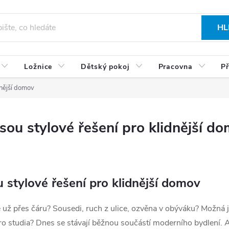
HL
Ložnice
Dětský pokoj
Pracovna
Př
dnější domov
sou stylové řešení pro klidnější d
 stylové řešení pro klidnější domov
 už přes čáru? Sousedi, ruch z ulice, ozvěna v obýváku? Možná js
pro studia? Dnes se stávají běžnou součástí moderního bydlení. A ž