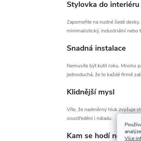
Stylovka do interiéru
Zapomeňte na nudné šedé desky. D
minimalistický, industriální nebo 
Snadná instalace
Nemusíte být kutil roku. Mnoho p
jednoduchá, že to každé firmě zab
Klidnější mysl
Víte, že nadměrný hluk zvyšuje st
soustředění i náladu.
Použív
analýze
Kam se hodí nejvíc?
Více in