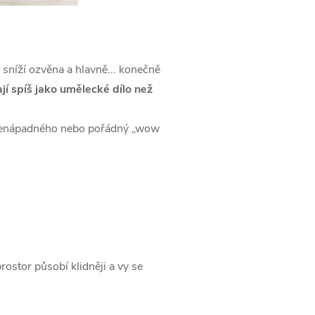
, sníží ozvěna a hlavně... konečně
í spíš jako umělecké dílo než
co nenápadného nebo pořádný „wow
stor působí klidněji a vy se