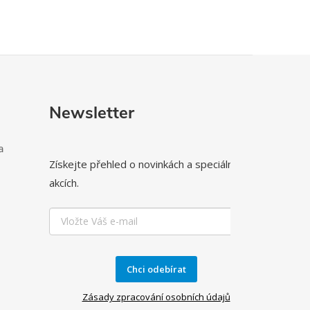
Newsletter
a
Získejte přehled o novinkách a speciálních
akcích.
Chci odebírat
Zásady zpracování osobních údajů