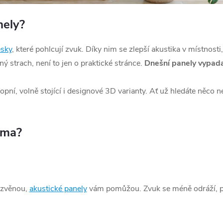
nely?
esky
, které pohlcují zvuk. Díky nim se zlepší akustika v místnosti
ný strach, není to jen o praktické stránce.
Dnešní panely vypadaj
tropní, volně stojící i designové 3D varianty. Ať už hledáte ně
oma?
ozvěnou,
akustické panely
vám pomůžou. Zvuk se méně odráží, pro