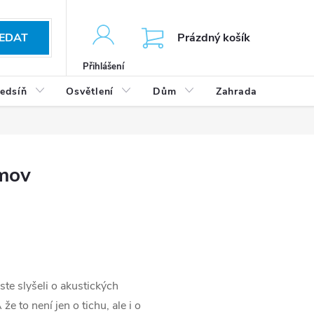
KOŠÍK
EDAT
Prázdný košík
Přihlášení
edsíň
Osvětlení
Dům
Zahrada
Výp
omov
te slyšeli o akustických
e to není jen o tichu, ale i o