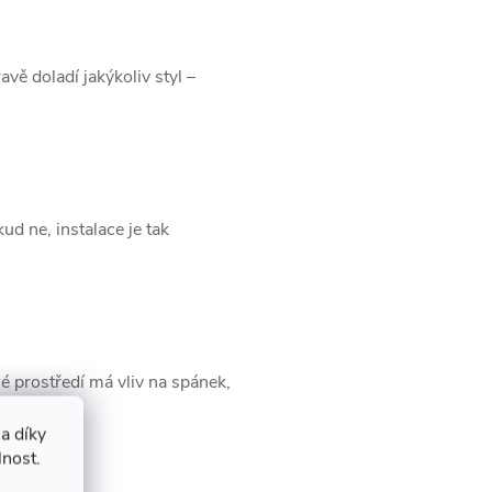
ě doladí jakýkoliv styl –
d ne, instalace je tak
é prostředí má vliv na spánek,
a díky
lnost.