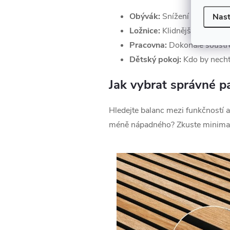
Obývák:
Snížení ozvěny, lep
Nast
Ložnice:
Klidnější spánek a 
Pracovna:
Dokonalé soustře
Dětský pokoj:
Kdo by nechtě
Jak vybrat správné p
Hledejte balanc mezi funkčností 
méně nápadného? Zkuste minimalist