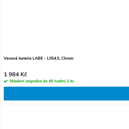
t
k
ů
t
ů
Vanová baterie LABE - L054.5, Chrom
1 984 Kč
Skladem (expedice do 48 hodin)
1 ks