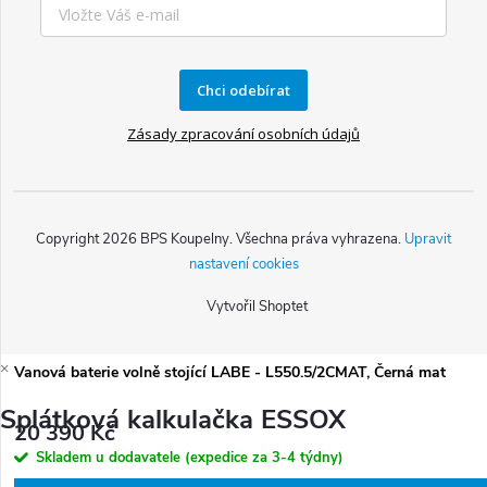
Chci odebírat
Zásady zpracování osobních údajů
Copyright 2026
BPS Koupelny
. Všechna práva vyhrazena.
Upravit
nastavení cookies
Vytvořil Shoptet
×
Vanová baterie volně stojící LABE - L550.5/2CMAT, Černá mat
Splátková kalkulačka ESSOX
20 390 Kč
Skladem u dodavatele (expedice za 3-4 týdny)