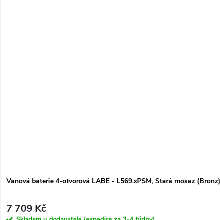
Vanová baterie 4-otvorová LABE - L569.xPSM, Stará mosaz (Bronz
7 709 Kč
Skladem u dodavatele (expedice za 3-4 týdny)