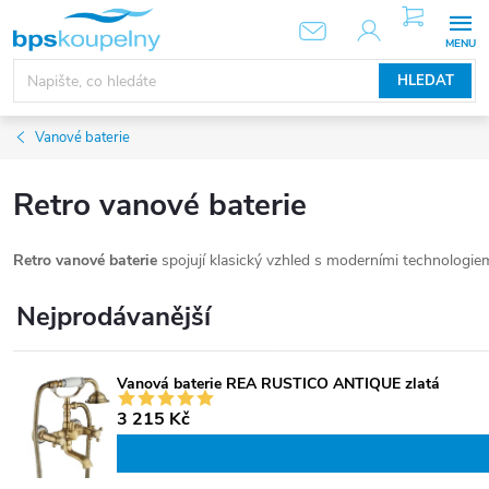
Přejít
NÁKUPNÍ
KOŠÍK
na
obsah
HLEDAT
Vanové baterie
Retro vanové baterie
Retro vanové baterie
spojují klasický vzhled s moderními technologiem
Nejprodávanější
Vanová baterie REA RUSTICO ANTIQUE zlatá
3 215 Kč