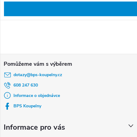
Z
á
dotazy
@
bps-koupelny.cz
p
a
608 247 630
t
Informace o objednávce
í
BPS Koupelny
Informace pro vás