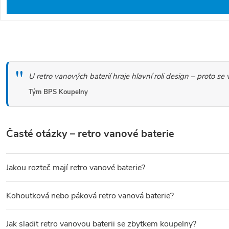
O
v
U retro vanových baterií hraje hlavní roli design – proto 
l
á
Tým BPS Koupelny
d
a
Časté otázky – retro vanové baterie
c
í
Jakou rozteč mají retro vanové baterie?
p
r
Retro vanové baterie se vyrábějí nejčastěji s roztečí
150 mm
(dne
Kohoutková nebo páková retro vanová baterie?
v
Kohoutkové baterie
(dvouventilové) ovládají teplou a studenou v
k
Jak sladit retro vanovou baterii se zbytkem koupelny?