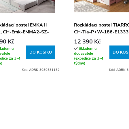
ládací postel EMKA II
Rozkládací postel TIARR
k, CH-Emk-EMMA2-SZ-
CH-Tia-P+W-186-E1333
0-ROZ-E077, 160x80 cm
Rozkládací postel TIARR
90 Kč
12 390 Kč
trací, bílá/růžová
180x80 cm, růžová/bílá
ladem u
Skladem u
DO KOŠÍKU
DO KOŠ
vatele
dodavatele
edice za 3-4
(expedice za 3-4
y)
týdny)
Kód:
ADRK-3080531152
Kód:
ADRK-3