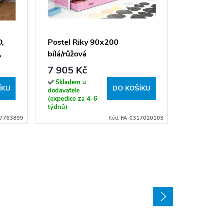
Rozklád
CH-Tia
200x90 
16 190
O,
Postel Riky 90x200
matrací,
,
bílá/růžová
Sklade
dodavatel
O
7 905 Kč
(expedice
týdny)
Skladem u
ÍKU
DO KOŠÍKU
dodavatele
(expedice za 4-6
týdnů)
7763899
Kód:
FA-0317010103