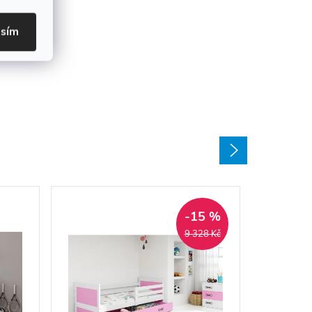
asím
-15 %
9 328 Kč