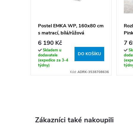
Postel EMKA WP, 160x80 cm
Rozk
s matrací, bílá/růžová
Pin
168
6 190 Kč
7 6
s ma
Skladem u
Sk
DO KOŠÍKU
dodavatele
doda
(expedice za 3-4
(exp
týdny)
týdn
Kód:
ADRK-3538708636
Zákazníci také nakoupili