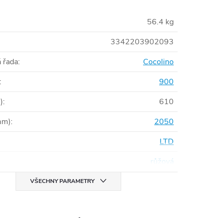
56.4 kg
3342203902093
 řada
:
Cocolino
:
900
)
:
610
mm)
:
2050
LTD
růžová
VŠECHNY PARAMETRY