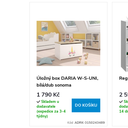
Úložný box DARIA W-S-UNI,
Regá
bílá/dub sonoma
1 790 Kč
2 5
Skladem u
Sk
DO KOŠÍKU
dodavatele
dodav
(expedice za 3-4
14 dn
týdny)
Kód:
ADRK-3150243489