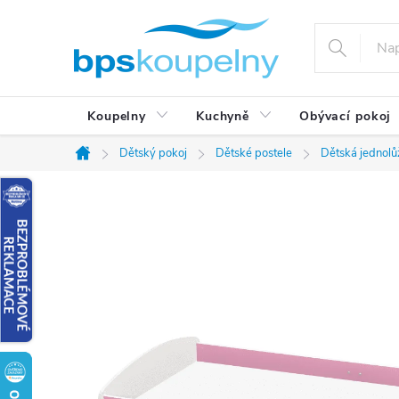
Přejít
na
obsah
Koupelny
Kuchyně
Obývací pokoj
Dětský pokoj
Dětské postele
Dětská jednol
Domů