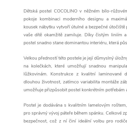
Dětská postel COCOLINO v něžném bílo-růžovém 
pokoje kombinaci moderního designu a maximáln
kousek nábytku vytvoří útulné a bezpečné útočiště 
vaše dítě okamžitě zamiluje. Díky čistým liniím
postel snadno stane dominantou interiéru, která pů
Velkou předností této postele je její důmyslný úlož
na kolečkách, které umožňují snadnou manipul
lůžkovinám. Konstrukce z kvalitní laminované dře
dlouhou životnost, zatímco variabilita montáže zá
umožňuje přizpůsobit postel konkrétním potřebám a
Postel je dodávána s kvalitním lamelovým roštem
pro správný vývoj páteře během spánku. Celkové zpr
bezpečnost, což z ní činí ideální volbu pro rodiče