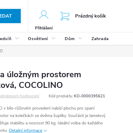
KOŠÍK
EDAT
Prázdný košík
Přihlášení
edsíň
Osvětlení
Dům
Zahrada
Výp
NO
 a úložným prostorem
ůžová, COCOLINO
drobnosti hodnocení
Kód produktu:
KO-0000395621
v bílo-růžovém provedení nabízí plochu pro spaní
stor na kolečkách se dvěma šuplíky. Součástí je lamelový
šťuje stabilitu a nosnost 90 kg. Ideální volba do každého
ontu.
Detailní informace