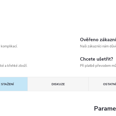
Ověřeno zákazn
 komplikací.
Naši zákazníci nám důvě
Chcete ušetřit?
ké a křehké zboží.
Při platbě převodem mů
 STAŽENÍ
DISKUZE
OSTATN
Parame