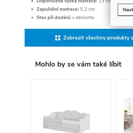
Doporučená výška matrace:
13 cm
Zapuštění matrace:
5,2 cm
Nast
Stav při dodání:
v demontu
Zobrazit všechny produkty z
Mohlo by se vám také líbit