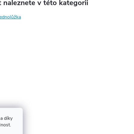
 naleznete v této kategorii
jednolůžka
a díky
lnost.