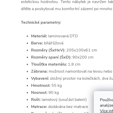
estetickou hodnotou. Tento nábytek je navržen tak
dítěte a poskytoval mu komfortní zázemí po mnoho 
Technické parametry:
Materiál:
laminovaná DTD
Barva:
bílá/růžová
Rozměry (ŠxHxV):
205x100x61 cm
Rozměry spaní (ŠxD):
90x200 cm
Tloušťka materiálu:
1,8 cm
Zábrana:
možnost namontovat na levou nebo 
Vybavení:
úložný prostor na kolečkách, dva šu
Hmotnost:
55 kg
Nosnost:
90 kg
Rošt:
lamelový (součást balení)
Použív
analýze
Matrace:
dodávána bez matrace
Více in