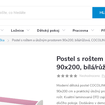
HL
Ložnice
Dětský pokoj
Pracovna
Př
ůžka
Postel s roštem a úložným prostorem 90x200, bílá/růžová, COCOLI
Postel s roštem
90x200, bílá/r
Po
Neohodnoceno
Moderní dětská postel COCOLINO 
90x200 cm a praktický úložný pro
rošt. Kvalitní laminovaná DTD zaji
dívčího pokoje. Dodáváno v dem