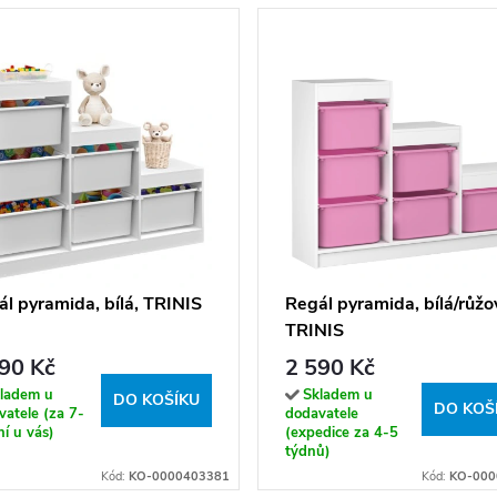
l pyramida, bílá, TRINIS
Regál pyramida, bílá/růžo
TRINIS
90 Kč
2 590 Kč
ladem u
Skladem u
DO KOŠÍKU
DO KOŠ
atele (za 7-
dodavatele
í u vás)
(expedice za 4-5
týdnů)
Kód:
KO-0000403381
Kód:
KO-000