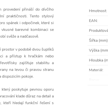
provedení přináší do dívčího
Hmotnost
:
í praktičnosti. Tento stylový
EAN
:
pro spánek i odpočinek, které si
 a vkusné barevné kombinaci se
Produktová
sobí svěže a nadčasově.
Šířka (mm)
ný prostor v podobě dvou šuplíků
Výška (mm
aci a přístup k hračkám nebo
Hloubka (
votřísky zajišťuje stabilitu a
brany na levou či pravou stranu
Materiál
:
 dispozicím pokoje.
Barva
:
, který poskytuje pevnou oporu
acování klade důraz na detail a
, kteří hledají funkční řešení s