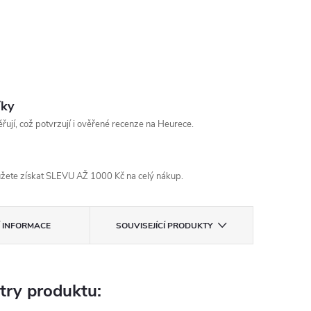
íky
řují, což potvrzují i ověřené recenze na Heurece.
žete získat SLEVU AŽ 1000 Kč na celý nákup.
Í INFORMACE
SOUVISEJÍCÍ PRODUKTY
try produktu: