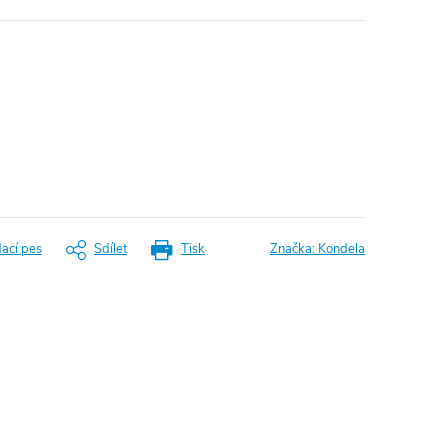
dací pes
Sdílet
Tisk
Značka:
Kondela