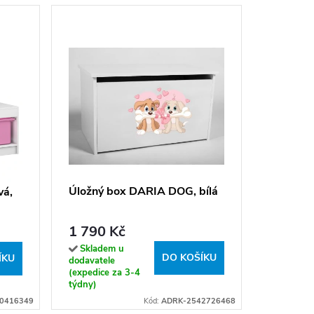
Dětské 
prostor
Úložný box DARIA DOG, bílá
790 K
vá,
Sklade
dodavatel
1 790 Kč
14 dní u v
Skladem u
DO KOŠÍKU
ÍKU
dodavatele
(expedice za 3-4
týdny)
0416349
Kód:
ADRK-2542726468