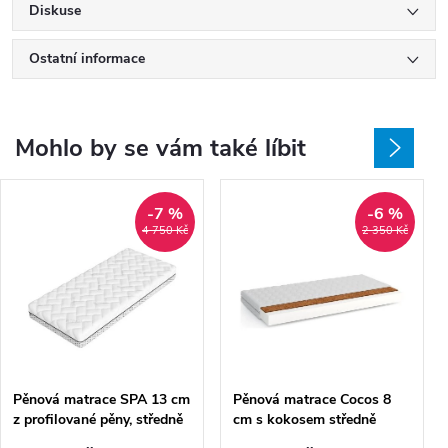
Diskuse
Ostatní informace
Mohlo by se vám také líbit
-7 %
-6 %
4 750 Kč
2 350 Kč
Pěnová matrace SPA 13 cm
Pěnová matrace Cocos 8
z profilované pěny, středně
cm s kokosem středně
tvrdá
tvrdá