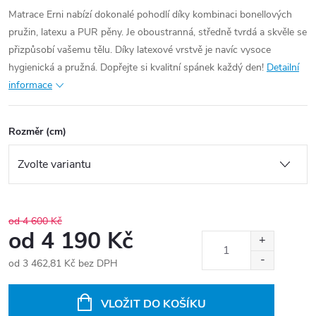
Matrace Erni nabízí dokonalé pohodlí díky kombinaci bonellových
pružin, latexu a PUR pěny. Je oboustranná, středně tvrdá a skvěle se
přizpůsobí vašemu tělu. Díky latexové vrstvě je navíc vysoce
hygienická a pružná. Dopřejte si kvalitní spánek každý den!
Detailní
informace
Rozměr (cm)
od 4 600 Kč
od
4 190 Kč
od
3 462,81 Kč
bez DPH
Měrná
cena:
VLOŽIT DO KOŠÍKU