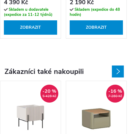
4 390 Kč
2 190 Kč
Skladem u dodavatele
Skladem (expedice do 48
(expedice za 11-12 týdnů)
hodin)
ZOBRAZIT
ZOBRAZIT
Zákazníci také nakoupili
-20 %
-16 %
5 428 Kč
7 280 Kč