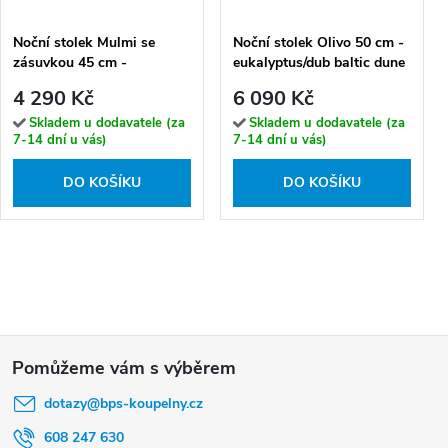
Noční stolek Mulmi se
Noční stolek Olivo 50 cm -
zásuvkou 45 cm -
eukalyptus/dub baltic dune
kašmírová / crema bianca /
4 290 Kč
6 090 Kč
černé nožky
Skladem u dodavatele (za
Skladem u dodavatele (za
7-14 dní u vás)
7-14 dní u vás)
DO KOŠÍKU
DO KOŠÍKU
Z
á
dotazy
@
bps-koupelny.cz
p
a
608 247 630