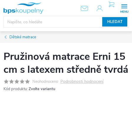
Přejít
NÁKUPNÍ
KOŠÍK
na
obsah
HLEDAT
Dětské matrace
Pružinová matrace Erni 15
cm s latexem středně tvrdá
Podrobnosti hodnocení
Neohodnoceno
Kód produktu:
Zvolte variantu