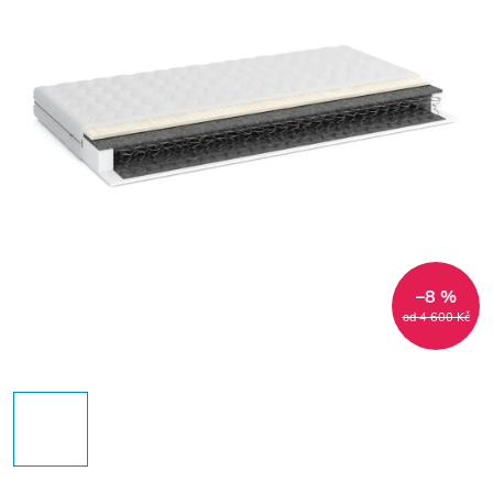
–8 %
od 4 600 Kč