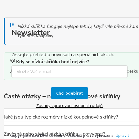
O
v
Nízká skříňka funguje nejlépe tehdy, když víte přesně kam
l
Newsletter
á
Tým BPS Koupelny
d
Získejte přehled o novinkách a speciálních akcích.
a
💡 Kdy se nízká skříňka hodí nejvíce?
c
Jako doplněk sestavy
– vedle umyvadlové skříňky nebo pod desku 
í
p
Chci odebírat
r
Časté otázky – nízké koupelnové skříňky
v
Zásady zpracování osobních údajů
k
Jaké jsou typické rozměry nízké koupelnové skříňky?
y
Nízké koupelnové skříňky mají výšku orientačně
50–85 cm
. Závě
v
Závěsná nebo stojící nízká skříňka – co vybrat?
Copyright 2026
BPS Koupelny
. Všechna práva vyhrazena.
Upravit