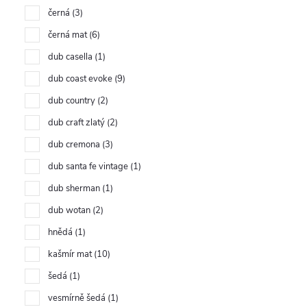
černá
3
černá mat
6
dub casella
1
dub coast evoke
9
dub country
2
dub craft zlatý
2
dub cremona
3
dub santa fe vintage
1
dub sherman
1
dub wotan
2
hnědá
1
kašmír mat
10
šedá
1
vesmírně šedá
1