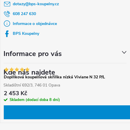
dotazy
@
bps-koupelny.cz
p
a
608 247 630
t
Informace o objednávce
í
BPS Koupelny
Informace pro vás
Kde nás najdete
Doplňková koupelnová skříňka nízká Viviane N 32 P/L
Skladištní 692/3, 746 01 Opava
2 453 Kč
Skladem (dodací doba 8 dní)