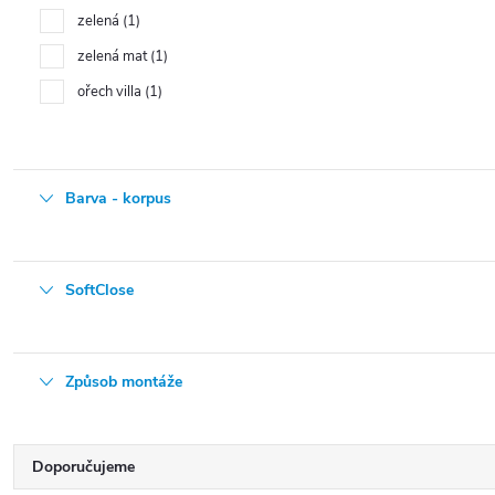
zelená
1
zelená mat
1
ořech villa
1
Barva - korpus
SoftClose
Způsob montáže
Ř
Doporučujeme
a