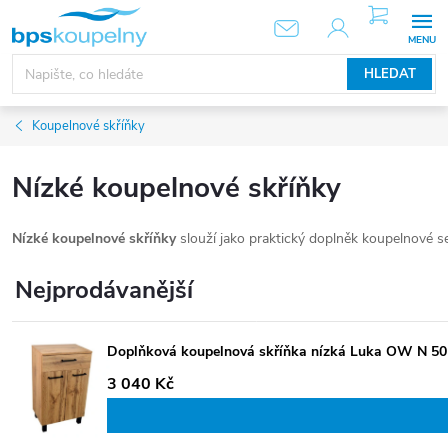
Přejít
NÁKUPNÍ
KOŠÍK
na
obsah
HLEDAT
Koupelnové skříňky
Nízké koupelnové skříňky
Nízké koupelnové skříňky
slouží jako praktický doplněk koupelnové se
Nejprodávanější
Doplňková koupelnová skříňka nízká Luka OW N 50
3 040 Kč