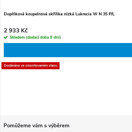
Doplňková koupelnová skříňka nízká Lukrecia W N 35 P/L
2 933 Kč
Skladem (dodací doba 8 dní)
Dodáváno ve smontovaném stavu
Z
á