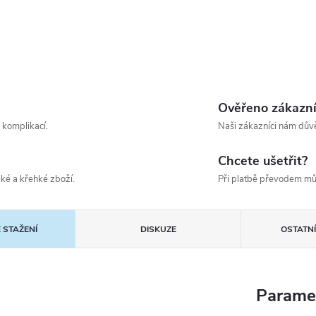
Ověřeno zákazn
 komplikací.
Naši zákazníci nám důvě
Chcete ušetřit?
ké a křehké zboží.
Při platbě převodem mů
 STAŽENÍ
DISKUZE
OSTATN
Parame