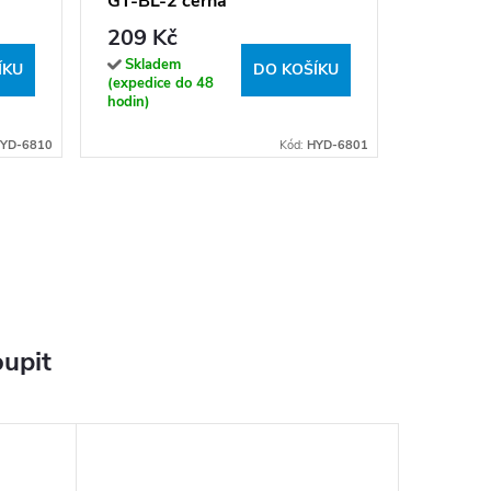
GT-BL-2 černá
Sklade
(expedice
209 Kč
hodin)
Skladem
ÍKU
DO KOŠÍKU
(expedice do 48
hodin)
YD-6810
Kód:
HYD-6801
upit