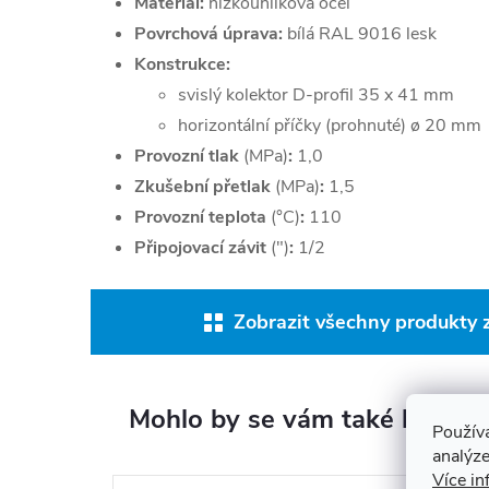
Materiál:
nízkouhlíková ocel
Povrchová úprava:
bílá RAL 9016 lesk
Konstrukce:
svislý kolektor D-profil 35 x 41 mm
horizontální příčky (prohnuté) ø 20 mm
Provozní tlak
(MPa)
:
1,0
Zkušební přetlak
(MPa)
:
1,5
Provozní teplota
(°C)
:
110
Připojovací závit
(")
:
1/2
Zobrazit všechny produkty 
Mohlo by se vám také líbit
Použív
analýze
Více in