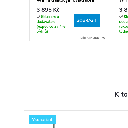
WiFi a dálkovým ovládačem
WiF
(300 - 1200 W)
(30
3 895 Kč
3 8
Skladem u
Sk
ZOBRAZIT
dodavatele
doda
(expedice za 4-6
(exp
týdnů)
týdn
Kód:
GP-300-PB
K t
Více variant