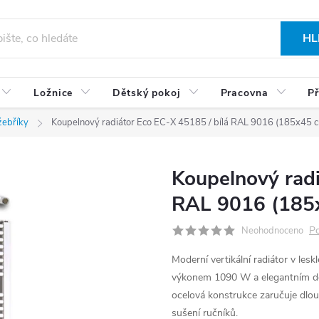
HL
Ložnice
Dětský pokoj
Pracovna
Př
žebříky
Koupelnový radiátor Eco EC-X 45185 / bílá RAL 9016 (185x45 
Koupelnový radi
RAL 9016 (185
Po
Neohodnoceno
Moderní vertikální radiátor v les
výkonem 1090 W a elegantním desig
ocelová konstrukce zaručuje dlou
sušení ručníků.