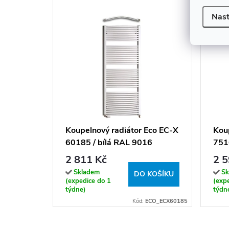
Nast
Koupelnový radiátor Eco EC-X
Koup
60185 / bílá RAL 9016
751
(185x60 cm)
(16
2 811 Kč
2 5
Skladem
Sk
DO KOŠÍKU
(expedice do 1
(exp
týdne)
týdn
Kód:
ECO_ECX60185