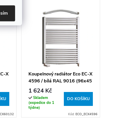
asím
Koupeln
4573 / 
cm)
1 371 
EC-X
Koupelnový radiátor Eco EC-X
4596 / bílá RAL 9016 (96x45
Sklade
(expedice
cm)
1 624 Kč
týdne)
Skladem
ÍKU
DO KOŠÍKU
(expedice do 1
týdne)
CX60132
Kód:
ECO_ECX4596