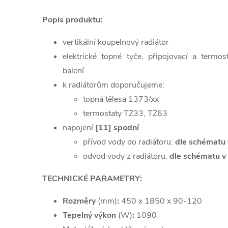
Popis produktu:
vertikální koupelnový radiátor
elektrické topné tyče, připojovací a termos
balení
k radiátorům doporučujeme:
topná tělesa 1373/xx
termostaty TZ33, TZ63
napojení
[11] spodní
přívod vody do radiátoru:
dle schématu 
odvod vody z radiátoru:
dle schématu v 
TECHNICKÉ PARAMETRY:
Rozměry
(mm)
:
450 x 1850 x 90-120
Tepelný výkon
(W)
:
1090