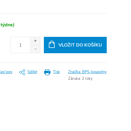
 týdne)
VLOŽIT DO KOŠÍKU
dací pes
Sdílet
Tisk
Značka:
BPS-koupelny
Záruka
:
2 roky