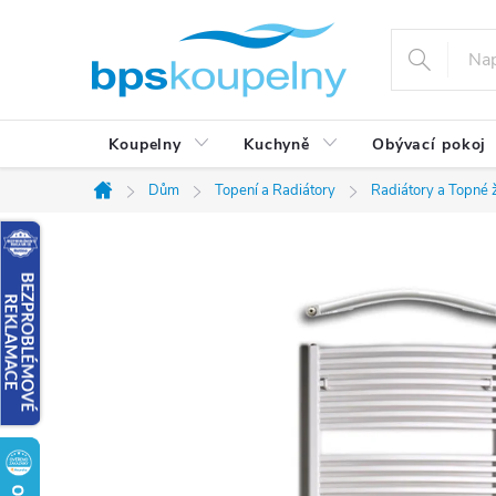
Přejít
na
obsah
Koupelny
Kuchyně
Obývací pokoj
Dům
Topení a Radiátory
Radiátory a Topné 
Domů