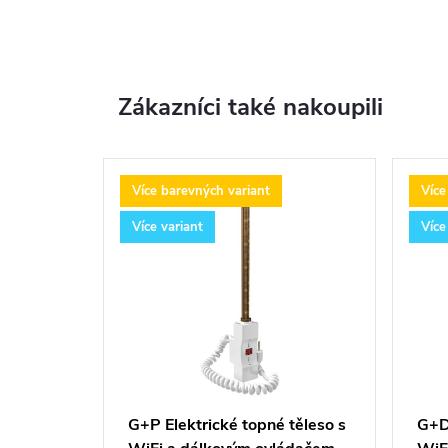
Zákazníci také nakoupili
Více barevných variant
Více
Více variant
Více
G+P Elektrické topné těleso s
G+D 