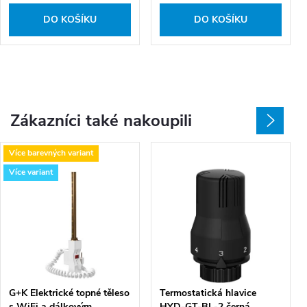
DO KOŠÍKU
DO KOŠÍKU
Zákazníci také nakoupili
Více barevných variant
Více variant
G+K Elektrické topné těleso
Termostatická hlavice
s WiFi a dálkovým
HYD-GT-BL-2 černá