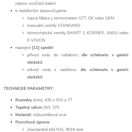
nejsou součástí balení
k radiátorům doporučujeme:
topná tělesa s termostatem GTT, GK nebo GKM
manuální ventily STANDARD
termostatické ventily SMART 1, KORNER, ANGU nebo
E-VISION
napojení
[11] spodní
přívod vody do radiátoru:
dle schématu v galerii
obrázků
odvod vody z radiátoru:
dle schématu v galerii
obrázků
TECHNICKÉ PARAMETRY:
Rozměry
(mm)
:
435 x 915 x 77
Tepelný výkon
(W)
:
370
Materiál:
nízkouhlíková ocel
Povrchová úprava:
standardně bílá RAL 9016 lesk