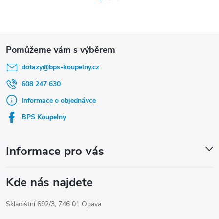
Z
á
dotazy
@
bps-koupelny.cz
p
a
608 247 630
t
Informace o objednávce
í
BPS Koupelny
Informace pro vás
Kde nás najdete
Skladištní 692/3, 746 01 Opava