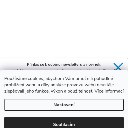
Přihlas se k odběru newsletteru a novinek.
Získáš
SLEVU 5 %
na první nákup a také exkluzivní přístup k
novinkám, slevám a dalším speciálním nabídkám.*
Používáme cookies, abychom Vám umožnili pohodlné
prohlížení webu a díky analýze provozu webu neustále
zlepšovali jeho funkce, výkon a použitelnost.
Více informací
Ano, chci se přihlásit
Nastavení
Zásady zpracování osobních údajů
*Sleva neplatí na vany s dvířky AVO a VOVO
Souhlasím