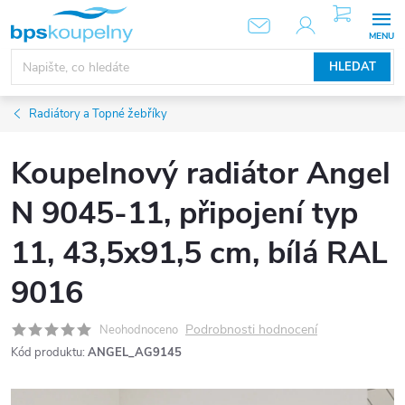
Přejít
NÁKUPNÍ
KOŠÍK
na
obsah
HLEDAT
Radiátory a Topné žebříky
Koupelnový radiátor Angel
N 9045-11, připojení typ
11, 43,5x91,5 cm, bílá RAL
9016
Podrobnosti hodnocení
Neohodnoceno
Kód produktu:
ANGEL_AG9145