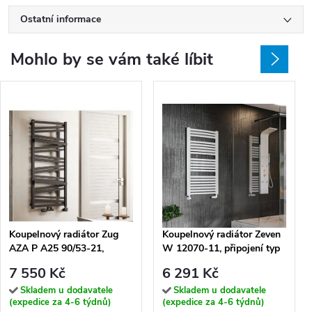
Ostatní informace
Mohlo by se vám také líbit
Koupelnový radiátor Zug
Koupelnový radiátor Zeven
AZA P A25 90/53-21,
W 12070-11, připojení typ
připojení typ 21, 53,5x91,5
11, 68x121 cm, bílá RAL
7 550 Kč
6 291 Kč
cm, bílá RAL 9016
9016
Skladem u dodavatele
Skladem u dodavatele
(expedice za 4-6 týdnů)
(expedice za 4-6 týdnů)