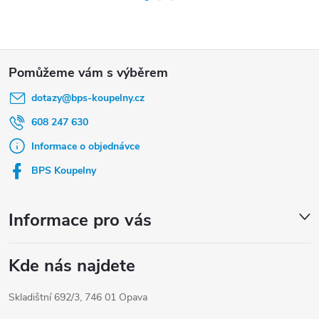
Z
á
dotazy
@
bps-koupelny.cz
p
a
608 247 630
t
Informace o objednávce
í
BPS Koupelny
Informace pro vás
Kde nás najdete
Skladištní 692/3, 746 01 Opava