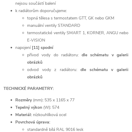
nejsou součástí balení
k radiátorům doporučujeme:
topná tělesa s termostatem GTT, GK nebo GKM
manuální ventily STANDARD
termostatické ventily SMART 1, KORNER, ANGU nebo
E-VISION
napojení
[11] spodní
přívod vody do radiátoru:
dle schématu v galerii
obrázků
odvod vody z radiátoru:
dle schématu v galerii
obrázků
TECHNICKÉ PARAMETRY:
Rozměry
(mm)
:
535 x 1165 x 77
Tepelný výkon
(W)
:
574
Materiál:
nízkouhlíková ocel
Povrchová úprava:
standardně bílá RAL 9016 lesk