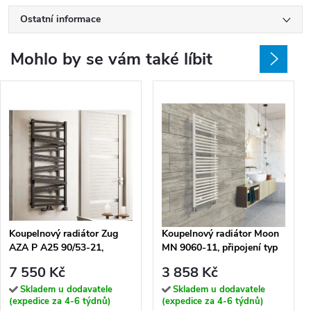
Ostatní informace
Mohlo by se vám také líbit
Koupelnový radiátor Zug
Koupelnový radiátor Moon
AZA P A25 90/53-21,
MN 9060-11, připojení typ
připojení typ 21, 53,5x91,5
11, 59,6x92,1 cm, bílá RAL
7 550 Kč
3 858 Kč
cm, bílá RAL 9016
9016
Skladem u dodavatele
Skladem u dodavatele
(expedice za 4-6 týdnů)
(expedice za 4-6 týdnů)