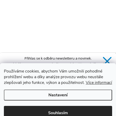
Přihlas se k odběru newsletteru a novinek.
Získáš
SLEVU 5 %
na první nákup a také exkluzivní přístup k
novinkám, slevám a dalším speciálním nabídkám.*
Používáme cookies, abychom Vám umožnili pohodlné
prohlížení webu a díky analýze provozu webu neustále
zlepšovali jeho funkce, výkon a použitelnost.
Více informací
Ano, chci se přihlásit
Nastavení
Zásady zpracování osobních údajů
*Sleva neplatí na vany s dvířky AVO a VOVO
Souhlasím