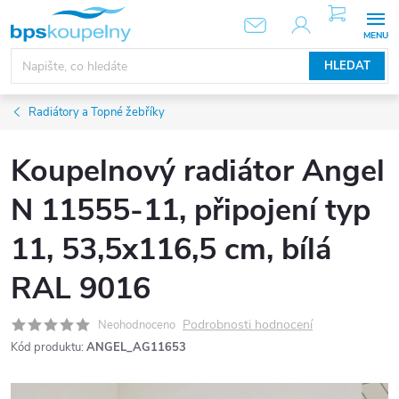
Přejít
NÁKUPNÍ
KOŠÍK
na
obsah
HLEDAT
Radiátory a Topné žebříky
Koupelnový radiátor Angel
N 11555-11, připojení typ
11, 53,5x116,5 cm, bílá
RAL 9016
Podrobnosti hodnocení
Neohodnoceno
Kód produktu:
ANGEL_AG11653