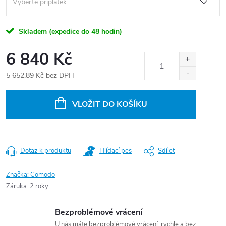
Skladem (expedice do 48 hodin)
6 840 Kč
5 652,89 Kč
bez DPH
Měrná
cena:
VLOŽIT DO KOŠÍKU
Dotaz k produktu
Hlídací pes
Sdílet
Značka:
Comodo
Záruka
:
2 roky
Bezproblémové vrácení
U nás máte bezproblémové vrácení, rychle a bez