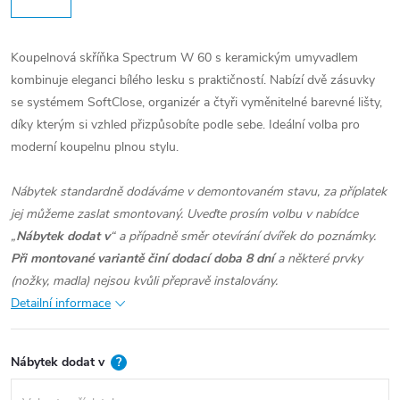
Koupelnová skříňka Spectrum W 60 s keramickým umyvadlem
kombinuje eleganci bílého lesku s praktičností. Nabízí dvě zásuvky
se systémem SoftClose, organizér a čtyři vyměnitelné barevné lišty,
díky kterým si vzhled přizpůsobíte podle sebe. Ideální volba pro
moderní koupelnu plnou stylu.
Nábytek standardně dodáváme v demontovaném stavu, za příplatek
jej můžeme zaslat smontovaný. Uveďte prosím volbu v nabídce
„
Nábytek dodat v
“ a případně směr otevírání dvířek do poznámky.
Při montované variantě činí dodací doba 8 dní
a některé prvky
(nožky, madla) nejsou kvůli přepravě instalovány.
Detailní informace
Nábytek dodat v
?