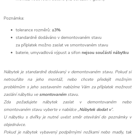
Poznámka:
tolerance rozměrů:
±3%
standardně dodáváno v demontovaném stavu
za příplatek možno zaslat ve smontovaném stavu
baterie, umyvadlová výpust a sifon
nejsou součástí nábytku
Nábytek je standardně dodávaný v demontovaném stavu. Pokud si
netroufáte na jeho montáž, nebo chcete předejít možným
problémům s jeho sestavením nabízíme Vám za příplatek možnost
zaslání nábytku ve
smontovaném
stavu.
Zda požadujete nábytek zaslat v demontovaném nebo
smontovaném stavu vyberte v nabídce „
Nábytek dodat v
”.
U nábytku s dvířky je nutné uvést směr otevírání do poznámky v
objednávce.
Pokud je nábytek vybavený podpěrnými nožkami nebo madly, tak