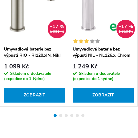
–17 %
–17 %
1 331 Kč
1 513 Kč
Umyvadlová baterie bez
Umyvadlová baterie bez
výpusti RIO - RI128.xIN, Nikl
výpusti NIL - NL126.x, Chrom
kartáčovaný
1 099 Kč
1 249 Kč
Skladem u dodavatele
Skladem u dodavatele
(expedice do 1 týdne)
(expedice do 1 týdne)
ZOBRAZIT
ZOBRAZIT