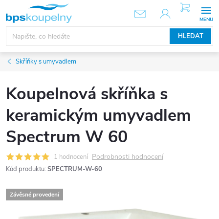
Přejít
NÁKUPNÍ
KOŠÍK
na
obsah
HLEDAT
Skříňky s umyvadlem
Koupelnová skříňka s
keramickým umyvadlem
Spectrum W 60
Podrobnosti hodnocení
1 hodnocení
Kód produktu:
SPECTRUM-W-60
Závěsné provedení