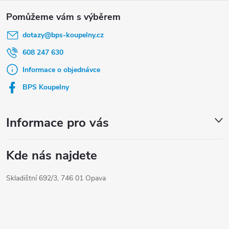
Z
á
dotazy
@
bps-koupelny.cz
p
a
608 247 630
t
Informace o objednávce
í
BPS Koupelny
Informace pro vás
Kde nás najdete
Skladištní 692/3, 746 01 Opava