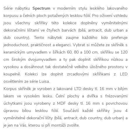
Série nábytku
Spectrum
v moderním stylu lesklého lakovaného
korpusu a čelních ploch potažených lesklou fólií. Pro oživení vzhledu
jsou všechny skříňky této kolekce doplněny vyměnitelnými
dekoračními lištamí ve čtyřech barvách (bílá, antracit, dub urban a
dub country). Tento nábytek zaujme každého kdo preferuje
jednoduchost, praktičnost a eleganci. Vybrat si můžete ze skříněk s
keramickým umyvadlem v šířkách 60, 80 a 100 cm, skříňku se 120
cm širokým dvojumyvadlem a ty pak doplnit skříňkou nízkou a
vysokou a dosáhnout tak dostatečně velkého úložného prostoru v
koupelně. Kolekci lze doplnit zrcadlovými skříňkami z LED
osvětlením ze série Luisa.
Korpus skříněk je vyroben z lakované LTD desky tl. 16 mm v bílým
lakem ve vysokém lesku. Čelní plochy a dvířka s frézovanými
úchytkami jsou vyrobeny z MDF desky tl. 16 mm s povrchovou
úpravou bílou lesklou fólií. Součástí každé skříňky jsou 4
vyměnitelné dekorační lišty (bílá, antracit, dub country, dub urban) a
je jen na Vás, kterou si při montáži zvolíte.