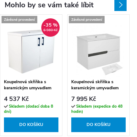
Mohlo by se vám také líbit
Závěsné provedení
Závěsné provedení
-35 %
6 980 Kč
Koupelnová skříňka s
Koupelnová skříňka s
keramickým umyvadlem
keramickým umyvadlem
ROSO W 80 - bílá
Spectrum W 80
4 537 Kč
7 995 Kč
Skladem (dodací doba 8
Skladem (expedice do 48
dní)
hodin)
DO KOŠÍKU
DO KOŠÍKU