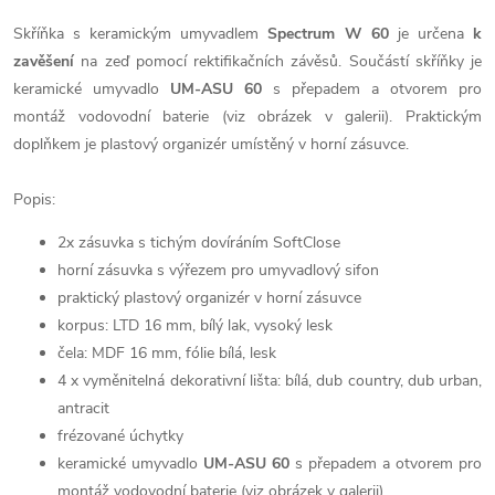
Skříňka s keramickým umyvadlem
Spectrum W 60
je určena
k
zavěšení
na zeď pomocí rektifikačních závěsů. Součástí skříňky je
keramické umyvadlo
UM-ASU 60
s přepadem a otvorem pro
montáž vodovodní baterie (viz obrázek v galerii). Praktickým
doplňkem je plastový organizér umístěný v horní zásuvce.
Popis:
2x zásuvka s tichým dovíráním SoftClose
horní zásuvka s výřezem pro umyvadlový sifon
praktický plastový organizér v horní zásuvce
korpus: LTD 16 mm, bílý lak, vysoký lesk
čela: MDF 16 mm, fólie bílá, lesk
4 x vyměnitelná dekorativní lišta: bílá, dub country, dub urban,
antracit
frézované úchytky
keramické umyvadlo
UM-ASU 60
s přepadem a otvorem pro
montáž vodovodní baterie (viz obrázek v galerii)