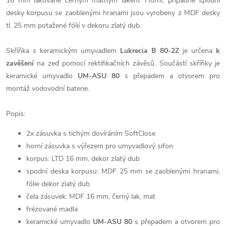
16 mm lakované černým matným lakem. Horní, případně spodní
desky korpusu se zaoblenými hranami jsou vyrobeny z MDF desky
tl. 25 mm potažené fólií v dekoru zlatý dub.
Skříňka s keramickým umyvadlem
Lukrecia B 80-2Z
je určena
k
zavěšení
na zeď pomocí rektifikačních závěsů. Součástí skříňky je
keramické umyvadlo
UM-ASU 80
s přepadem a otvorem pro
montáž vodovodní baterie.
Popis:
2x zásuvka s tichým dovíráním SoftClose
horní zásuvka s výřezem pro umyvadlový sifon
korpus: LTD 16 mm, dekor zlatý dub
spodní deska korpusu: MDF 25 mm se zaoblenými hranami,
fólie dekor zlatý dub
čela zásuvek: MDF 16 mm, černý lak, mat
frézované madla
keramické umyvadlo
UM-ASU 80
s přepadem a otvorem pro