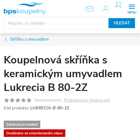
Přejít
NÁKUPNÍ
KOŠÍK
na
obsah
HLEDAT
Skříňky s umyvadlem
Koupelnová skříňka s
keramickým umyvadlem
Lukrecia B 80-2Z
Podrobnosti hodnocení
Neohodnoceno
Kód produktu:
LUKRECIA-B-80-2Z
Závěsné provedení
Dodáváno ve smontovaném stavu