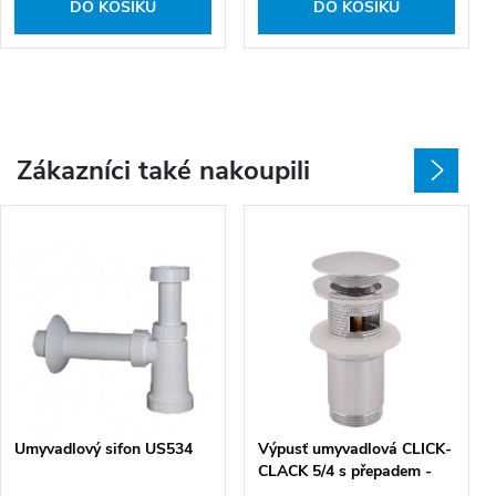
DO KOŠÍKU
DO KOŠÍKU
Zákazníci také nakoupili
Umyvadlový sifon US534
Výpusť umyvadlová CLICK-
CLACK 5/4 s přepadem -
CC6829, chrom