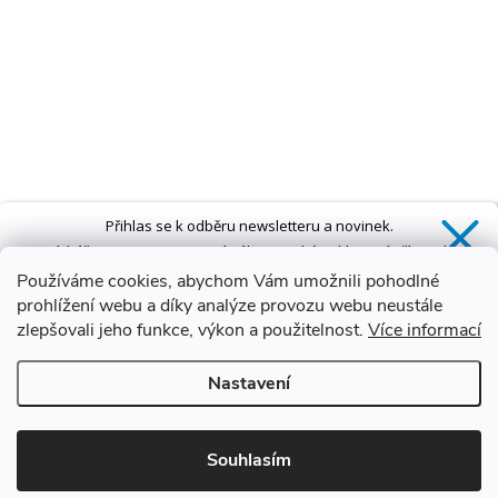
Přihlas se k odběru newsletteru a novinek.
Získáš
SLEVU 5 %
na první nákup a také exkluzivní přístup k
novinkám, slevám a dalším speciálním nabídkám.*
Používáme cookies, abychom Vám umožnili pohodlné
prohlížení webu a díky analýze provozu webu neustále
zlepšovali jeho funkce, výkon a použitelnost.
Více informací
Ano, chci se přihlásit
Nastavení
Zásady zpracování osobních údajů
*Sleva neplatí na vany s dvířky AVO a VOVO
Souhlasím