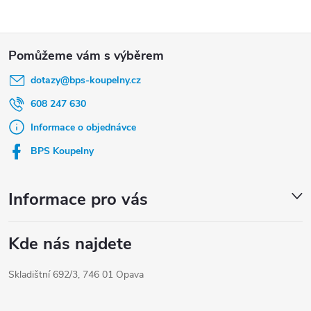
Z
á
dotazy
@
bps-koupelny.cz
p
a
608 247 630
t
Informace o objednávce
í
BPS Koupelny
Informace pro vás
Kde nás najdete
Skladištní 692/3, 746 01 Opava