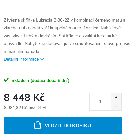
Závěsná skříňka Lukrecia B 80-2Z v kombinaci černého matu a
zlatého dubu dodá vaší koupelně moderní vzhled. Nabízí dvě
zásuvky s tichým dovíráním SoftClose a kvalitní keramické
umyvadlo. Nábytek je dodáván již ve smontovaném stavu pro vaši
maximální pohodu.
Detailní informace
Skladem (dodací doba 8 dní)
8 448 Kč
6 981,82 Kč bez DPH
Měrná
cena:
VLOŽIT DO KOŠÍKU