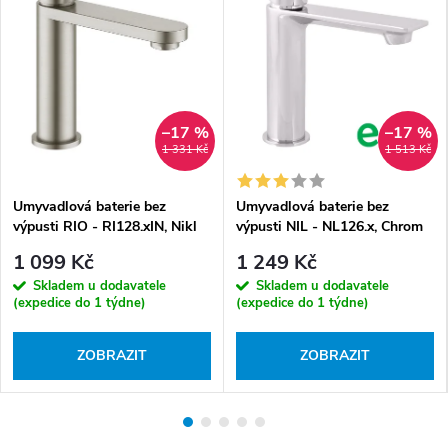
–17 %
–17 %
1 331 Kč
1 513 Kč
Umyvadlová baterie bez
Umyvadlová baterie bez
výpusti RIO - RI128.xIN, Nikl
výpusti NIL - NL126.x, Chrom
kartáčovaný
1 099 Kč
1 249 Kč
Skladem u dodavatele
Skladem u dodavatele
(expedice do 1 týdne)
(expedice do 1 týdne)
ZOBRAZIT
ZOBRAZIT