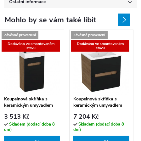
Ostatní informace
Mohlo by se vám také líbit
Závěsné provedení
Závěsné provedení
Dodáváno ve smontovaném
Dodáváno ve smontovaném
stavu
stavu
Koupelnová skříňka s
Koupelnová skříňka s
keramickým umyvadlem
keramickým umyvadlem
Lukrecia B 40 P/L
Lukrecia B 60-2Z
3 513 Kč
7 204 Kč
Skladem (dodací doba 8
Skladem (dodací doba 8
dní)
dní)