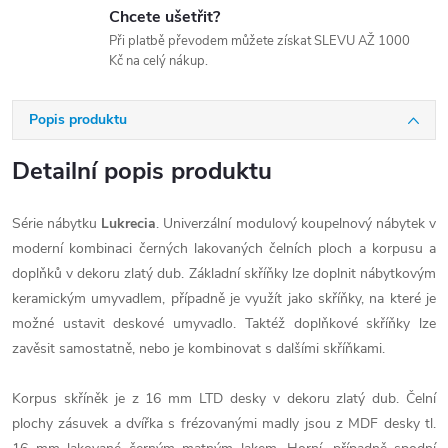
Chcete ušetřit?
Při platbě převodem můžete získat SLEVU AŽ 1000
Kč na celý nákup.
Popis produktu
Detailní popis produktu
Série nábytku
Lukrecia
. Univerzální modulový koupelnový nábytek v
moderní kombinaci černých lakovaných čelních ploch a korpusu a
doplňků v dekoru zlatý dub. Základní skříňky lze doplnit nábytkovým
keramickým umyvadlem, případně je využít jako skříňky, na které je
možné ustavit deskové umyvadlo. Taktéž doplňkové skříňky lze
zavěsit samostatně, nebo je kombinovat s dalšími skříňkami.
Korpus skříněk je z 16 mm LTD desky v dekoru zlatý dub. Čelní
plochy zásuvek a dvířka s frézovanými madly jsou z MDF desky tl.