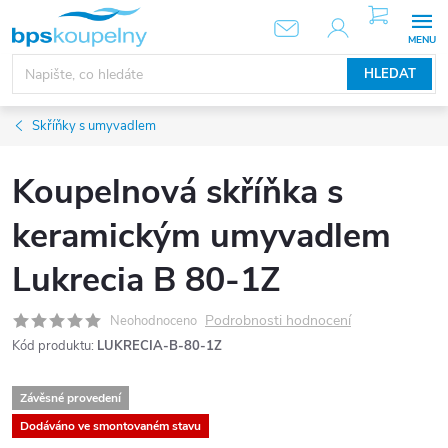
Přejít
NÁKUPNÍ
KOŠÍK
na
obsah
HLEDAT
Skříňky s umyvadlem
Koupelnová skříňka s
keramickým umyvadlem
Lukrecia B 80-1Z
Podrobnosti hodnocení
Neohodnoceno
Kód produktu:
LUKRECIA-B-80-1Z
Závěsné provedení
Dodáváno ve smontovaném stavu