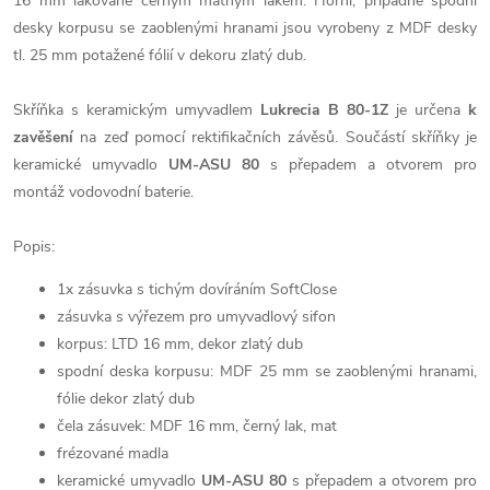
16 mm lakované černým matným lakem. Horní, případně spodní
desky korpusu se zaoblenými hranami jsou vyrobeny z MDF desky
tl. 25 mm potažené fólií v dekoru zlatý dub.
Skříňka s keramickým umyvadlem
Lukrecia B 80-1Z
je určena
k
zavěšení
na zeď pomocí rektifikačních závěsů. Součástí skříňky je
keramické umyvadlo
UM-ASU 80
s přepadem a otvorem pro
montáž vodovodní baterie.
Popis:
1x zásuvka s tichým dovíráním SoftClose
zásuvka s výřezem pro umyvadlový sifon
korpus: LTD 16 mm, dekor zlatý dub
spodní deska korpusu: MDF 25 mm se zaoblenými hranami,
fólie dekor zlatý dub
čela zásuvek: MDF 16 mm, černý lak, mat
frézované madla
keramické umyvadlo
UM-ASU 80
s přepadem a otvorem pro