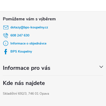
Z
á
dotazy
@
bps-koupelny.cz
p
a
608 247 630
t
Informace o objednávce
í
BPS Koupelny
Informace pro vás
Kde nás najdete
Skladištní 692/3, 746 01 Opava