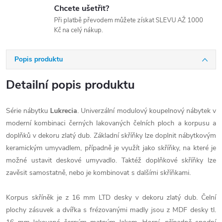
Chcete ušetřit?
Při platbě převodem můžete získat SLEVU AŽ 1000
Kč na celý nákup.
Popis produktu
Detailní popis produktu
Série nábytku
Lukrecia
. Univerzální modulový koupelnový nábytek v
moderní kombinaci černých lakovaných čelních ploch a korpusu a
doplňků v dekoru zlatý dub. Základní skříňky lze doplnit nábytkovým
keramickým umyvadlem, případně je využít jako skříňky, na které je
možné ustavit deskové umyvadlo. Taktéž doplňkové skříňky lze
zavěsit samostatně, nebo je kombinovat s dalšími skříňkami.
Korpus skříněk je z 16 mm LTD desky v dekoru zlatý dub. Čelní
plochy zásuvek a dvířka s frézovanými madly jsou z MDF desky tl.