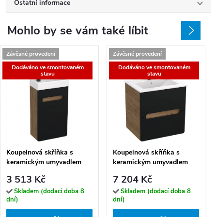
Ostatní informace
Mohlo by se vám také líbit
Závěsné provedení
Závěsné provedení
Dodáváno ve smontovaném
Dodáváno ve smontovaném
stavu
stavu
Koupelnová skříňka s
Koupelnová skříňka s
keramickým umyvadlem
keramickým umyvadlem
Lukrecia B 40 P/L
Lukrecia B 60-2Z
3 513 Kč
7 204 Kč
Skladem (dodací doba 8
Skladem (dodací doba 8
dní)
dní)