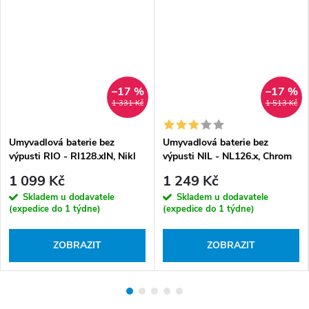
–17 %
–17 %
1 331 Kč
1 513 Kč
Umyvadlová baterie bez
Umyvadlová baterie bez
výpusti RIO - RI128.xIN, Nikl
výpusti NIL - NL126.x, Chrom
kartáčovaný
1 099 Kč
1 249 Kč
Skladem u dodavatele
Skladem u dodavatele
(expedice do 1 týdne)
(expedice do 1 týdne)
ZOBRAZIT
ZOBRAZIT