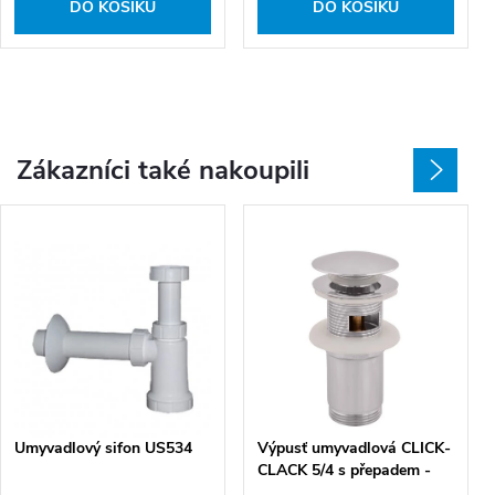
DO KOŠÍKU
DO KOŠÍKU
Zákazníci také nakoupili
Umyvadlový sifon US534
Výpusť umyvadlová CLICK-
CLACK 5/4 s přepadem -
CC6829, chrom