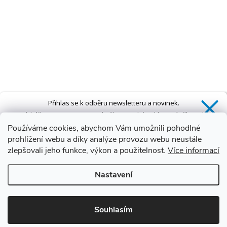
Přihlas se k odběru newsletteru a novinek.
Získáš
SLEVU 5 %
na první nákup a také exkluzivní přístup k
novinkám, slevám a dalším speciálním nabídkám.*
Používáme cookies, abychom Vám umožnili pohodlné
prohlížení webu a díky analýze provozu webu neustále
zlepšovali jeho funkce, výkon a použitelnost.
Více informací
Ano, chci se přihlásit
Nastavení
Zásady zpracování osobních údajů
*Sleva neplatí na vany s dvířky AVO a VOVO
Souhlasím