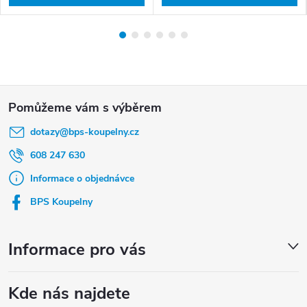
Z
á
dotazy
@
bps-koupelny.cz
p
a
608 247 630
t
Informace o objednávce
í
BPS Koupelny
Informace pro vás
Kde nás najdete