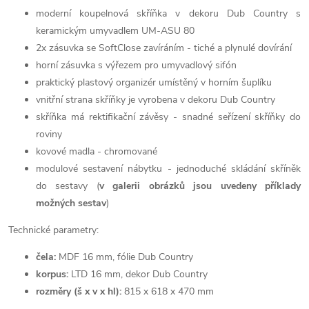
moderní koupelnová skříňka v dekoru Dub Country s
keramickým umyvadlem UM-ASU 80
2x zásuvka se SoftClose zavíráním - tiché a plynulé dovírání
horní zásuvka s výřezem pro umyvadlový sifón
praktický plastový organizér umístěný v horním šuplíku
vnitřní strana skříňky je vyrobena v dekoru Dub Country
skříňka má rektifikační závěsy - snadné seřízení skříňky do
roviny
kovové madla - chromované
modulové sestavení nábytku - jednoduché skládání skříněk
do sestavy (
v galerii obrázků jsou uvedeny příklady
možných sestav
)
Technické parametry:
čela:
MDF 16 mm, fólie Dub Country
korpus:
LTD 16 mm, dekor Dub Country
rozměry (š x v x hl):
815 x 618 x 470 mm