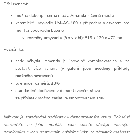
Příslušenství:
možno dokoupit černá madla
Amanda - černá madla
keramické umyvadlo
UM-ASU 80
s přepadem a otvorem pro
montáž vodovodní baterie
rozměry umyvadla (š x v x hl):
815 x 170 x 470 mm
Poznámka:
série nábytku Amanda je libovolně kombinovatelná a lze
sestavit více variant (
v galerii jsou uvedeny příklady
možného sestavení
)
tolerance rozměrů:
±3%
standardně dodáváno v demontovaném stavu
za příplatek možno zaslat ve smontovaném stavu
Nábytek je standardně dodávaný v demontovaném stavu. Pokud si
netroufáte na jeho montáž, nebo chcete předejít možným
problémům s jeho sestavením nabízíme Vám za příplatek možnost