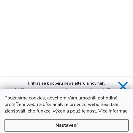
Přihlas se k odběru newsletteru a novinek.
Získáš
SLEVU 5 %
na první nákup a také exkluzivní přístup k
novinkám, slevám a dalším speciálním nabídkám.*
Používáme cookies, abychom Vám umožnili pohodlné
prohlížení webu a díky analýze provozu webu neustále
zlepšovali jeho funkce, výkon a použitelnost.
Více informací
Ano, chci se přihlásit
Nastavení
Zásady zpracování osobních údajů