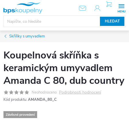
Přejít
NÁKUPNÍ
KOŠÍK
na
obsah
HLEDAT
Skříňky s umyvadlem
Koupelnová skříňka s
keramickým umyvadlem
Amanda C 80, dub country
Podrobnosti hodnocení
Neohodnoceno
Kód produktu:
AMANDA_80_C
Závěsné provedení