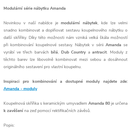
Modulární série nábytku Amanda
Novinkou v naší nabídce je
modulární nábytek
, kde lze velmi
snadno kombinovat a doplňovat sestavu koupelnového nábytku o
další skříňky. Díky této možnosti nám vzniká velká škála možností
při kombinování koupelnové sestavy. Nábytek v sérii
Amanda
se
vyrábí ve třech barvách
bílá
,
Dub Country
a
antracit
. Moduly z
těchto barev lze libovolně kombinovat mezi sebou a dosáhnout
originálního sestavení pro vlastní koupelnu.
Inspiraci pro kombinování a dostupné moduly najdete zde:
Amanda - moduly
Koupelnová skříňka s keramickým umyvadlem
Amanda 80
je určena
k zavěšení
na zeď pomocí rektifikačních závěsů.
Popis: