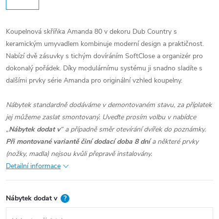
Koupelnová skříňka Amanda 80 v dekoru Dub Country s
keramickým umyvadlem kombinuje moderní design a praktičnost.
Nabízí dvě zásuvky s tichým dovíráním SoftClose a organizér pro
dokonalý pořádek. Díky modulárnímu systému ji snadno sladíte s
dalšími prvky série Amanda pro originální vzhled koupelny.
Nábytek standardně dodáváme v demontovaném stavu, za příplatek
jej můžeme zaslat smontovaný. Uveďte prosím volbu v nabídce
„
Nábytek dodat v
“ a případně směr otevírání dvířek do poznámky.
Při montované variantě činí dodací doba 8 dní
a některé prvky
(nožky, madla) nejsou kvůli přepravě instalovány.
Detailní informace
Nábytek dodat v
?