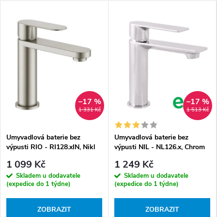
–17 %
–17 %
1 331 Kč
1 513 Kč
Umyvadlová baterie bez
Umyvadlová baterie bez
výpusti RIO - RI128.xIN, Nikl
výpusti NIL - NL126.x, Chrom
kartáčovaný
1 099 Kč
1 249 Kč
Skladem u dodavatele
Skladem u dodavatele
(expedice do 1 týdne)
(expedice do 1 týdne)
ZOBRAZIT
ZOBRAZIT