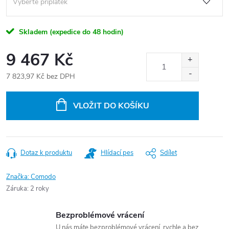
Skladem (expedice do 48 hodin)
9 467 Kč
7 823,97 Kč
bez DPH
Měrná
cena:
VLOŽIT DO KOŠÍKU
Dotaz k produktu
Hlídací pes
Sdílet
Značka:
Comodo
Záruka
:
2 roky
Bezproblémové vrácení
U nás máte bezproblémové vrácení, rychle a bez