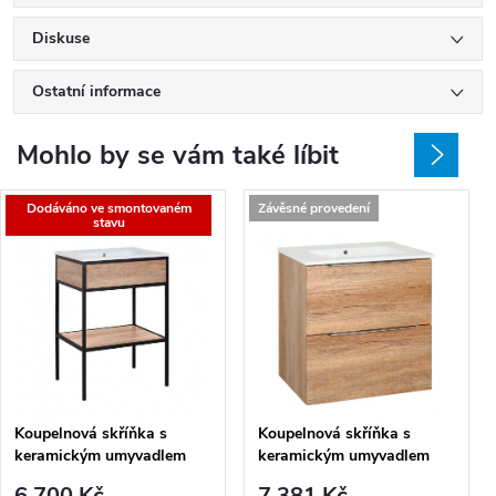
Diskuse
Ostatní informace
Mohlo by se vám také líbit
Dodáváno ve smontovaném
Závěsné provedení
stavu
Koupelnová skříňka s
Koupelnová skříňka s
keramickým umyvadlem
keramickým umyvadlem
Moderno 60
Amanda C 60, dub country
6 700 Kč
7 381 Kč