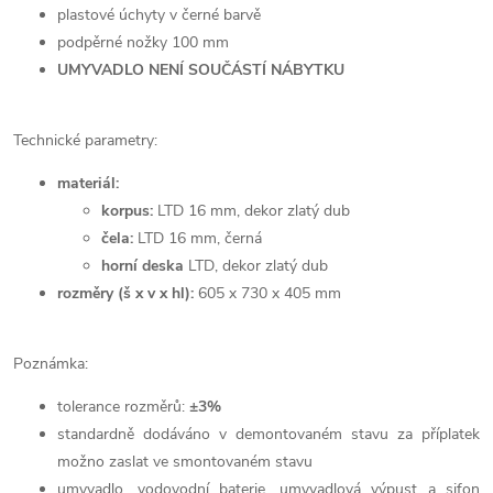
plastové úchyty v černé barvě
podpěrné nožky 100 mm
UMYVADLO NENÍ SOUČÁSTÍ NÁBYTKU
Technické parametry:
materiál:
korpus:
LTD 16 mm, dekor zlatý dub
čela:
LTD 16 mm, černá
horní deska
LTD, dekor zlatý dub
rozměry (š x v x hl):
605 x 730 x 405 mm
Poznámka:
tolerance rozměrů:
±3%
standardně dodáváno v demontovaném stavu za příplatek
možno zaslat ve smontovaném stavu
umyvadlo, vodovodní baterie, umyvadlová výpust a sifon