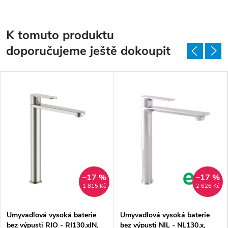
K tomuto produktu
doporučujeme ještě dokoupit
–17 %
–17 %
1 815 Kč
2 626 Kč
Umyvadlová vysoká baterie
Umyvadlová vysoká baterie
bez výpusti RIO - RI130.xIN,
bez výpusti NIL - NL130.x,