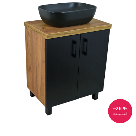
–26 %
3 626 Kč