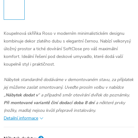
Koupelnová skříňka Roso v moderním minimalistickém designu
kombinuje dekor zlatého dubu s elegantní černou. Nabízí velkorysý
úložný prostor a tiché dovírání SoftClose pro váš maximální
komfort. Ideální řešení pod deskové umyvadlo, které dodá vaší
koupelně styl i praktičnost.
Nábytek standardně dodáváme v demontovaném stavu, za příplatek
jej můžeme zaslat smontovaný. Uveďte prosím volbu v nabídce
„
Nábytek dodat v
“ a případně směr otevírání dvířek do poznámky.
Při montované variantě činí dodací doba 8 dní
a některé prvky
(nožky, madla) nejsou kvůli přepravě instalovány.
Detailní informace