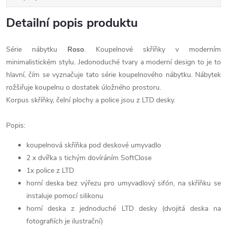
Detailní popis produktu
Série nábytku
Roso
. Koupelnové skříňky v moderním
minimalistickém stylu. Jedonoduché tvary a moderní design to je to
hlavní, čím se vyznačuje tato série koupelnového nábytku. Nábytek
rožšiřuje koupelnu o dostatek úložného prostoru.
Korpus skříňky, čelní plochy a police jsou z LTD desky.
Popis:
koupelnová skříňka pod deskové umyvadlo
2 x dvířka s tichým dovíráním SoftClose
1x police z LTD
horní deska bez výřezu pro umyvadlový sifón, na skříňku se
instaluje pomocí silikonu
horní deska z jednoduché LTD desky (dvojitá deska na
fotografiích je ilustrační)