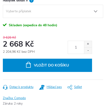
Nábytek dodat v
?
Skladem (expedice do 48 hodin)
3 626 Kč
2 668 Kč
2 204,96 Kč
bez DPH
Měrná
cena:
VLOŽIT DO KOŠÍKU
Dotaz k produktu
Hlídací pes
Sdílet
Značka:
Comodo
Záruka
:
2 roky