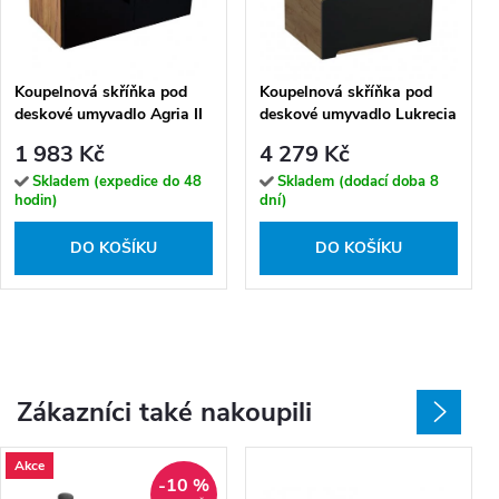
Koupelnová skříňka pod
Koupelnová skříňka pod
deskové umyvadlo Agria II
deskové umyvadlo Lukrecia
GOB 80-HD - zlatý dub/
B 60-1Z-HD
1 983 Kč
4 279 Kč
černá
Skladem (expedice do 48
Skladem (dodací doba 8
hodin)
dní)
DO KOŠÍKU
DO KOŠÍKU
Zákazníci také nakoupili
Akce
-10 %