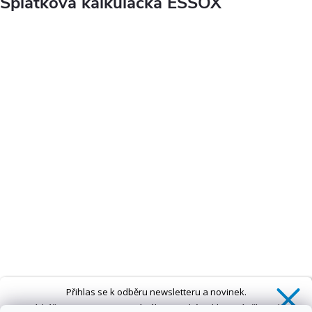
Splátková kalkulačka ESSOX
Přihlas se k odběru newsletteru a novinek.
Získáš
SLEVU 5 %
na první nákup a také exkluzivní přístup k