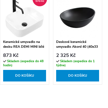
970 Kč
Keramické umyvadlo na
Deskové keramické
desku REA DEMI MINI bílé
umyvadlo Akord 40 (40x33
cm)
873 Kč
2 325 Kč
Skladem (expedice do 48
Skladem (expedice do 1
hodin)
týdne)
DO KOŠÍKU
DO KOŠÍKU