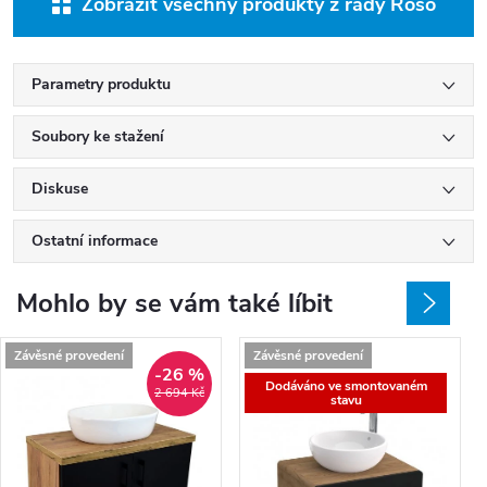
Zobrazit všechny produkty z řady Roso
Parametry produktu
Soubory ke stažení
Diskuse
Ostatní informace
Mohlo by se vám také líbit
Závěsné provedení
Závěsné provedení
-26 %
Dodáváno ve smontovaném
2 694 Kč
stavu