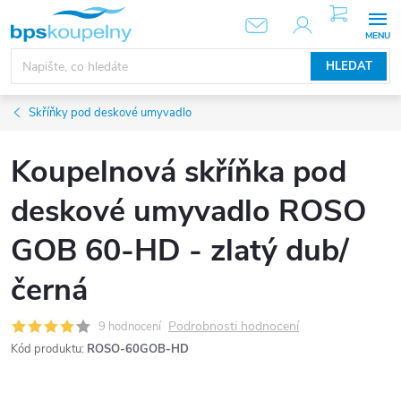
Přejít
NÁKUPNÍ
KOŠÍK
na
obsah
HLEDAT
Skříňky pod deskové umyvadlo
Koupelnová skříňka pod
deskové umyvadlo ROSO
GOB 60-HD - zlatý dub/
černá
Podrobnosti hodnocení
9 hodnocení
Kód produktu:
ROSO-60GOB-HD