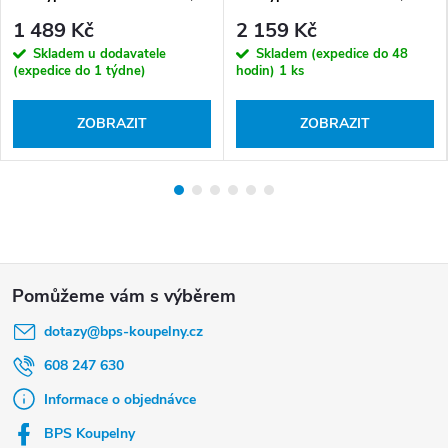
Nikl kartáčovaný
Chrom
1 489 Kč
2 159 Kč
Skladem u dodavatele
Skladem (expedice do 48
(expedice do 1 týdne)
hodin)
1 ks
ZOBRAZIT
ZOBRAZIT
Z
á
dotazy
@
bps-koupelny.cz
p
a
608 247 630
t
Informace o objednávce
í
BPS Koupelny