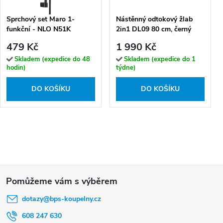
Sprchový set Maro 1-
Nástěnný odtokový žlab
funkční - NLO N51K
2in1 DL09 80 cm, černý
479 Kč
1 990 Kč
Skladem (expedice do 48
Skladem (expedice do 1
hodin)
týdne)
DO KOŠÍKU
DO KOŠÍKU
Z
á
dotazy
@
bps-koupelny.cz
p
a
608 247 630