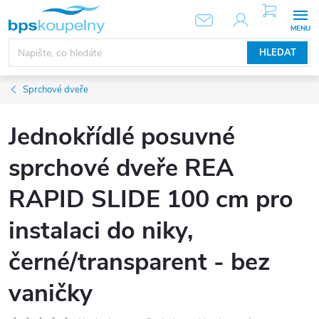
Přejít
NÁKUPNÍ
KOŠÍK
na
obsah
HLEDAT
Sprchové dveře
Jednokřídlé posuvné
sprchové dveře REA
RAPID SLIDE 100 cm pro
instalaci do niky,
černé/transparent - bez
vaničky