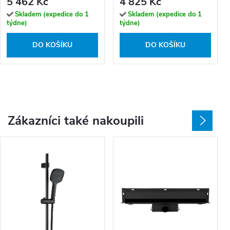
5 462 Kč
4 825 Kč
černé/transparent - bez
do niky, černé/transparent -
vaničky
bez vaničky
Skladem (expedice do 1
Skladem (expedice do 1
týdne)
týdne)
DO KOŠÍKU
DO KOŠÍKU
Zákazníci také nakoupili