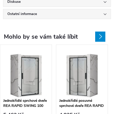
Diskuse
Ostatní informace
Mohlo by se vám také líbit
Jednokřídlé sprchové dveře
Jednokřídlé posuvné
REA RAPID SWING 100
sprchové dveře REA RAPID
cm pro instalaci do niky,
SLIDE 130 cm pro instalaci