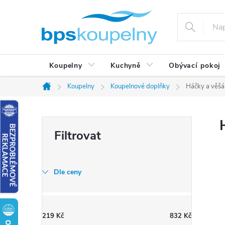
Přejít
na
obsah
Koupelny
Kuchyně
Obývací pokoj
Koupelny
Koupelnové doplňky
Háčky a věšá
Domů
P
o
s
t
Dle ceny
r
a
n
219
Kč
832
Kč