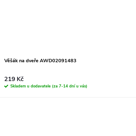
Věšák na dveře AWD02091483
219 Kč
Skladem u dodavatele (za 7-14 dní u vás)
O
v