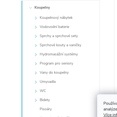
Koupelny
Koupelnový nábytek
Vodovodní baterie
Sprchy a sprchové sety
Sprchové kouty a vaničky
Hydromasážní systémy
Program pro seniory
Vany do koupelny
Umyvadla
WC
Bidety
Použív
analýze
Pisoáry
Více in