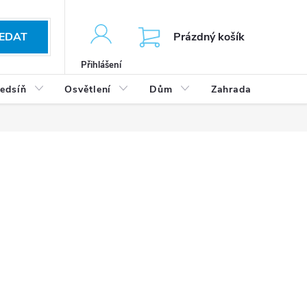
KOŠÍK
EDAT
Prázdný košík
Přihlášení
edsíň
Osvětlení
Dům
Zahrada
Výp