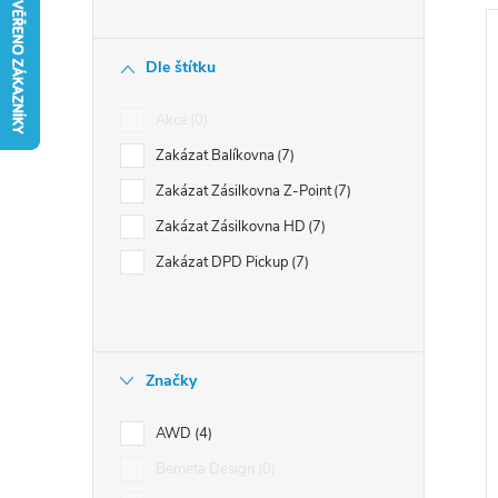
n
í
Dle štítku
p
a
Akce
0
i
n
s
Zakázat Balíkovna
7
e
Zakázat Zásilkovna Z-Point
7
l
r
Zakázat Zásilkovna HD
7
Zakázat DPD Pickup
7
Značky
t
AWD
4
Bemeta Design
0