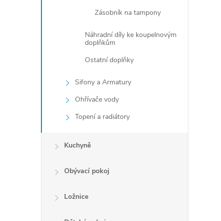
l
Zásobník na tampony
Náhradní díly ke koupelnovým
doplňkům
Ostatní doplňky
c
í
Sifony a Armatury
Ohřívače vody
r
Topení a radiátory
Kuchyně
Obývací pokoj
Ložnice
i