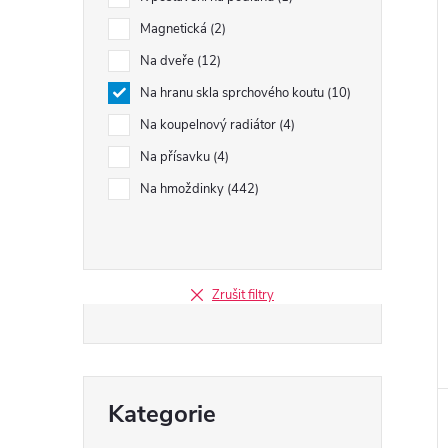
Magnetická
2
Na dveře
12
Na hranu skla sprchového koutu
10
Na koupelnový radiátor
4
Na přísavku
4
Na hmoždinky
442
Zrušit filtry
Přeskočit
Kategorie
kategorie