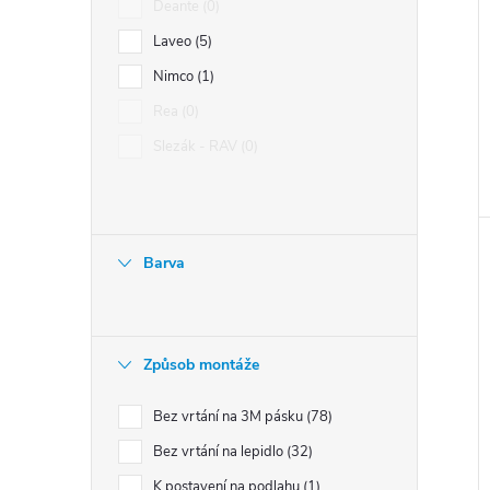
Deante
0
Laveo
5
Nimco
1
Rea
0
Slezák - RAV
0
Barva
Způsob montáže
Bez vrtání na 3M pásku
78
Bez vrtání na lepidlo
32
K postavení na podlahu
1