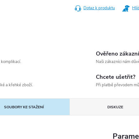
Dotaz k produktu
Hlí
Ověřeno zákazn
 komplikací.
Naši zákazníci nám důvě
Chcete ušetřit?
ké a křehké zboží.
Při platbě převodem mů
SOUBORY KE STAŽENÍ
DISKUZE
Parame