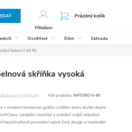
KOŠÍK
EDAT
Prázdný košík
Přihlášení
edsíň
Osvětlení
Dům
Zahrada
Výp
ysoká Naturo V 40 P/L
elnová skříňka vysoká
L
drobnosti hodnocení
Kód produktu:
NATURO-V-40
 v moderní kombinaci grafitu a bílého lesku skvěle doplní
 SoftClose, variabilní otevírání a unikátní vnější skleněné
ní bezúchytkové provedení zajistí čistý design a maximální