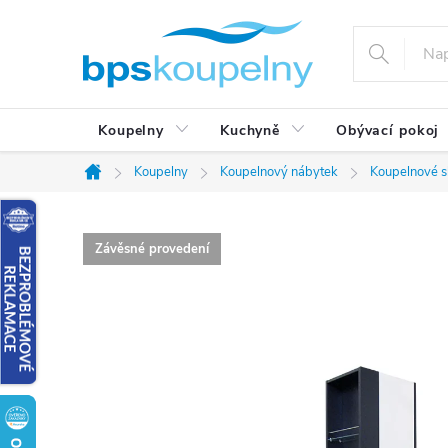
Přejít
na
obsah
Koupelny
Kuchyně
Obývací pokoj
Koupelny
Koupelnový nábytek
Koupelnové s
Domů
Závěsné provedení