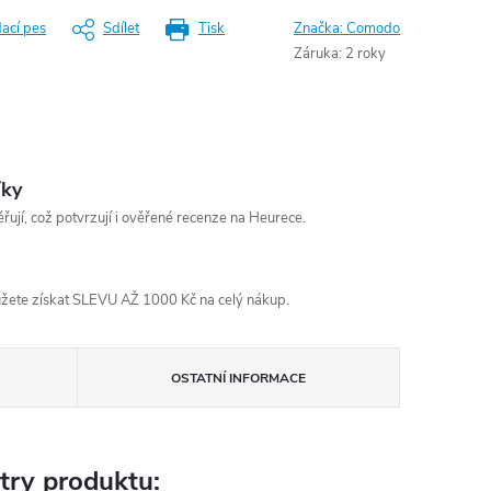
dací pes
Sdílet
Tisk
Značka:
Comodo
Záruka
:
2 roky
íky
řují, což potvrzují i ověřené recenze na Heurece.
žete získat SLEVU AŽ 1000 Kč na celý nákup.
OSTATNÍ INFORMACE
try produktu: