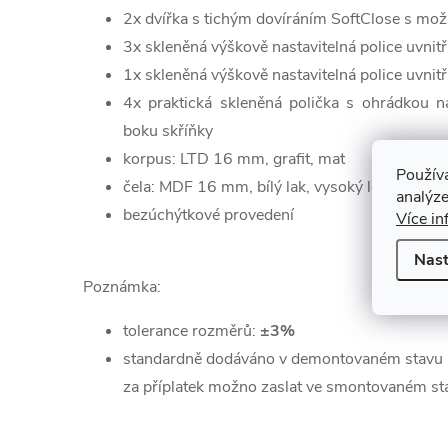
2x dvířka s tichým dovíráním SoftClose s mož
3x skleněná výškově nastavitelná police uvnitř
1x skleněná výškově nastavitelná police uvnitř
4x praktická skleněná polička s ohrádkou 
boku skříňky
korpus: LTD 16 mm, grafit, mat
Použív
čela: MDF 16 mm, bílý lak, vysoký lesk
analýze
bezúchýtkové provedení
Více in
Nast
Poznámka:
tolerance rozměrů:
±3%
standardně dodáváno v demontovaném stavu
za příplatek možno zaslat ve smontovaném st