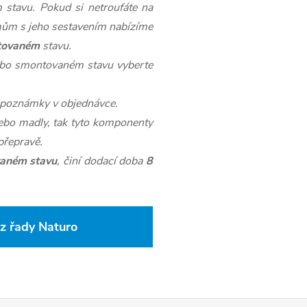
stavu. Pokud si netroufáte na
mům s jeho sestavením nabízíme
tovaném
stavu.
ebo smontovaném stavu vyberte
o poznámky v objednávce.
bo madly, tak tyto komponenty
přepravě.
aném stavu
, činí dodací doba
8
z řady Naturo