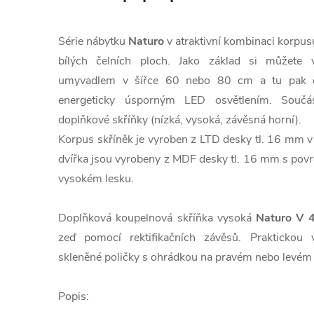
Série nábytku
Naturo
v atraktivní kombinaci korpusu
bílých čelních ploch. Jako základ si můžete 
umyvadlem v šířce 60 nebo 80 cm a tu pak do
energeticky úsporným LED osvětlením. Součá
doplňkové skříňky (nízká, vysoká, závěsná horní).
Korpus skříněk je vyroben z LTD desky tl. 16 mm v 
dvířka jsou vyrobeny z MDF desky tl. 16 mm s pov
vysokém lesku.
Doplňková koupelnová skříňka vysoká
Naturo V 
zeď pomocí rektifikačních závěsů. Praktickou
skleněné poličky s ohrádkou na pravém nebo levém 
Popis: