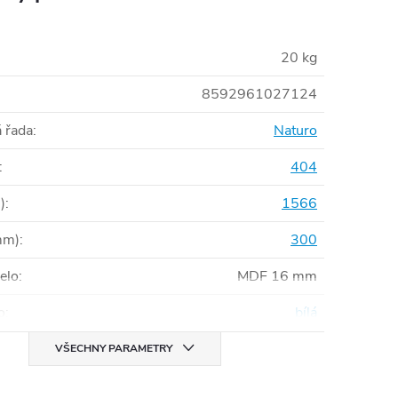
20 kg
8592961027124
 řada
:
Naturo
:
404
)
:
1566
mm)
:
300
čelo
:
MDF 16 mm
o
:
bílá
VŠECHNY PARAMETRY