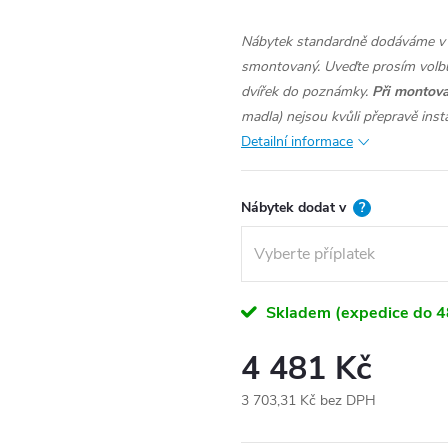
Nábytek standardně dodáváme v 
smontovaný. Uveďte prosím volbu
dvířek do poznámky.
Při montova
madla) nejsou kvůli přepravě inst
Detailní informace
Nábytek dodat v
?
Skladem (expedice do 4
4 481 Kč
3 703,31 Kč
bez DPH
Měrná
cena: