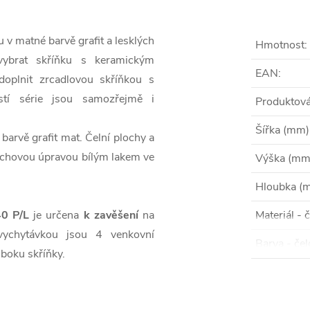
 v matné barvě grafit a lesklých
Hmotnost
:
vybrat skříňku s keramickým
EAN
:
plnit zrcadlovou skříňkou s
stí série jsou samozřejmě i
Produktová
Šířka (mm)
barvě grafit mat. Čelní plochy a
rchovou úpravou bílým lakem ve
Výška (mm
Hloubka (
40 P/L
je určena
k zavěšení
na
Materiál - 
 vychytávkou jsou 4 venkovní
Barva - čel
boku skříňky.