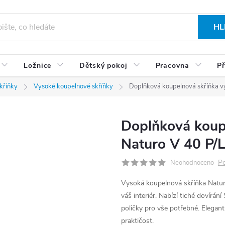
HL
Ložnice
Dětský pokoj
Pracovna
Př
kříňky
Vysoké koupelnové skříňky
Doplňková koupelnová skříňka v
Doplňková koup
Naturo V 40 P/
Po
Neohodnoceno
Vysoká koupelnová skříňka Naturo
váš interiér. Nabízí tiché dovírání
poličky pro vše potřebné. Elegant
praktičost.