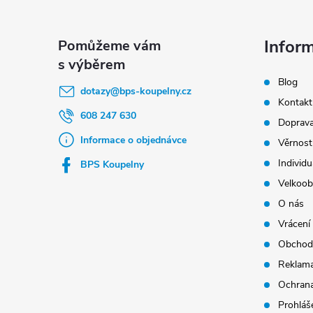
Z
á
p
Infor
a
Blog
t
dotazy
@
bps-koupelny.cz
Kontakt
í
608 247 630
Doprava
Informace o objednávce
Věrnost
Individu
BPS Koupelny
Velkoob
O nás
Vrácení
Obchod
Reklama
Ochrana
Prohláše