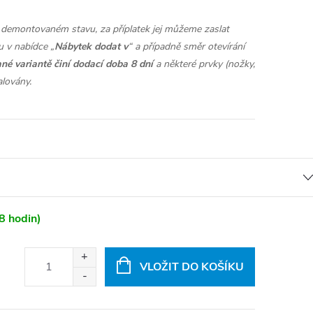
demontovaném stavu, za příplatek jej můžeme zaslat
 v nabídce „
Nábytek dodat v
“ a případně směr otevírání
né variantě činí dodací doba 8 dní
a některé prvky (nožky,
alovány.
8 hodin)
VLOŽIT DO KOŠÍKU