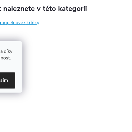
 naleznete v této kategorii
koupelnové skříňky
a díky
lnost.
asím