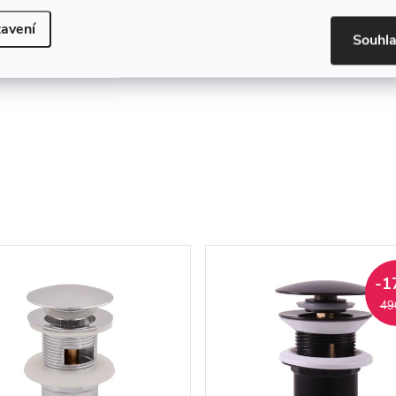
atele (za 7-
(expedice do 1
í u vás)
týdne)
avení
Souhl
Kód:
CGS_6U5S
Kód:
H
-1
49