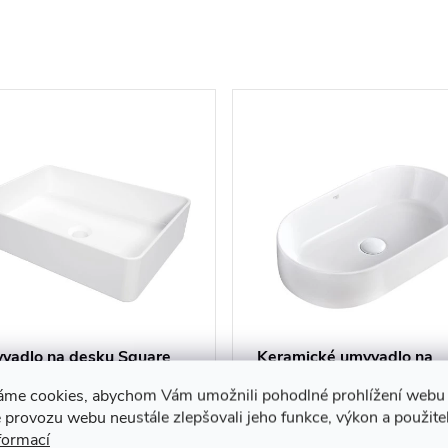
vadlo na desku Square
Keramické umyvadlo na
5x35,5 - CGS 6U5S,
desku HYD-NI-WH-535
áme cookies, abychom Vám umožnili pohodlné prohlížení webu 
amika
53,5x31,5 cm, bílé
90 Kč
2 490 Kč
 provozu webu neustále zlepšovali jeho funkce, výkon a použite
formací
ladem u
Skladem
DO KOŠÍKU
DO KOŠ