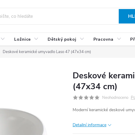
HL
Ložnice
Dětský pokoj
Pracovna
Př
Deskové keramické umyvadlo Laso 47 (47x34 cm)
Deskové kerami
(47x34 cm)
Po
Neohodnoceno
Moderní keramické deskové umyva
Detailní informace