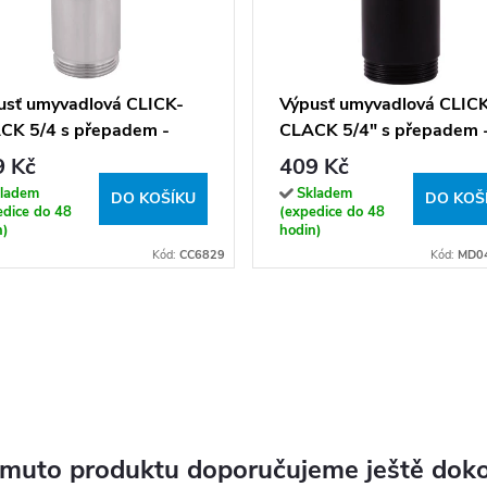
usť umyvadlová CLICK-
Výpusť umyvadlová CLIC
CK 5/4 s přepadem -
CLACK 5/4" s přepadem 
829, chrom
MD0484CMAT, Černá ma
9 Kč
409 Kč
ladem
Skladem
DO KOŠÍKU
DO KOŠ
edice do 48
(expedice do 48
n)
hodin)
Kód:
CC6829
Kód:
MD0
omuto produktu doporučujeme ještě doko