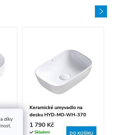
Keramic
desku 
50x31 c
2 290 
Keramické umyvadlo na
desku HYD-MO-WH-370
Sklade
a díky
(expedice
37x25 cm, bílé
1 790 Kč
lnost.
týdne)
Skladem
ÍKU
DO KOŠÍKU