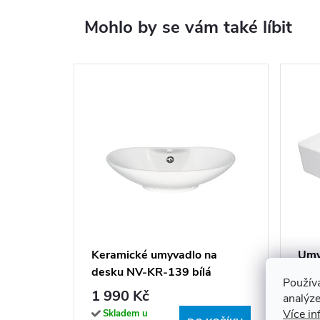
Mohlo by se vám také líbit
Keramické umyvadlo na
Umy
desku NV-KR-139 bílá
50,
Použív
ker
1 990 Kč
2 2
analýze
Více in
Skladem u
Sk