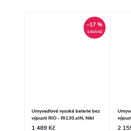
–17 %
1 815 Kč
on
Umyvadlová vysoká baterie bez
Umyva
výpusti RIO - RI130.xIN, Nikl
výpus
kartáčovaný
1 489 Kč
2 15