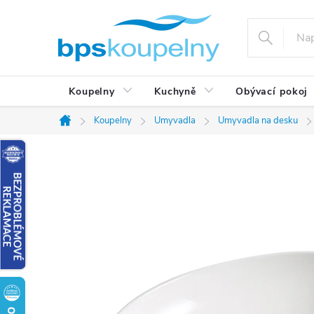
Přejít
na
obsah
Koupelny
Kuchyně
Obývací pokoj
Koupelny
Umyvadla
Umyvadla na desku
Domů