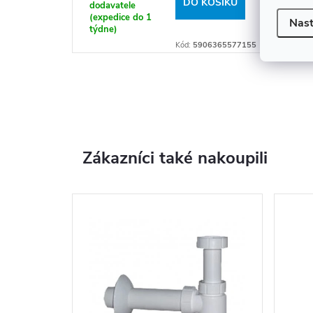
DO KOŠÍKU
dodavatele
dodav
(expedice do 1
14 dn
Nast
týdne)
Kód:
5906365577155
Zákazníci také nakoupili