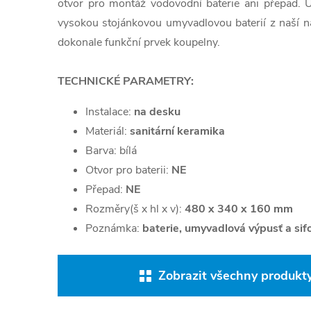
otvor pro montáž vodovodní baterie ani přepad. U
vysokou stojánkovou umyvadlovou baterií z naší nab
dokonale funkční prvek koupelny.
TECHNICKÉ PARAMETRY:
Instalace:
na desku
Materiál:
sanitární keramika
Barva:
bílá
Otvor pro baterii:
NE
Přepad:
NE
Rozměry(š x hl x v):
480 x 340 x 160 mm
Poznámka:
baterie, umyvadlová výpusť a sif
Zobrazit všechny produkty