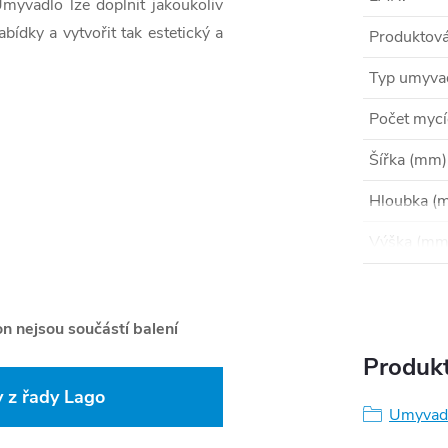
myvadlo lze doplnit jakoukoliv
ídky a vytvořit tak estetický a
Produktová
Typ umyva
Počet myc
Šířka (mm)
Hloubka (
Výška (mm
on nejsou součástí balení
Produkt
 z řady Lago
Umyvadl