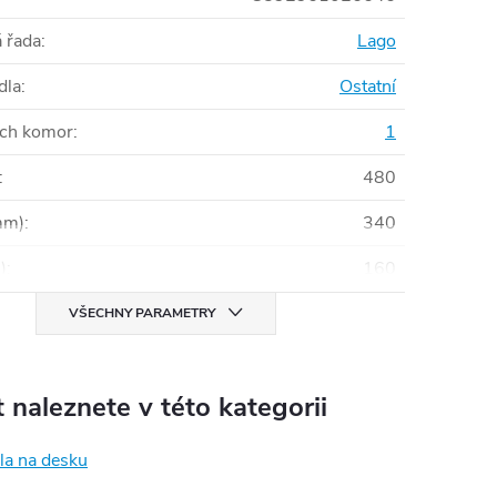
 řada
:
Lago
dla
:
Ostatní
ích komor
:
1
:
480
mm)
:
340
)
:
160
VŠECHNY PARAMETRY
 naleznete v této kategorii
a na desku