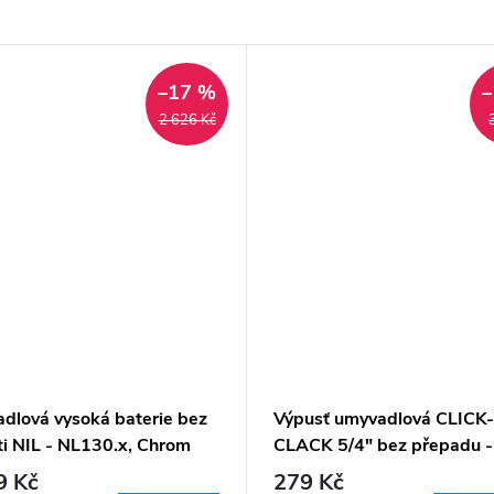
–17 %
–
2 626 Kč
dlová vysoká baterie bez
Výpusť umyvadlová CLICK-
ti NIL - NL130.x, Chrom
CLACK 5/4" bez přepadu -
MD0798, Chrom
9 Kč
279 Kč