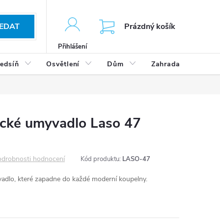
KOŠÍK
EDAT
Prázdný košík
Přihlášení
edsíň
Osvětlení
Dům
Zahrada
Výp
cké umyvadlo Laso 47
drobnosti hodnocení
Kód produktu:
LASO-47
dlo, které zapadne do každé moderní koupelny.