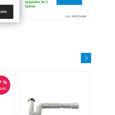
(expedice do 1
týdne)
asím
YD-5461
Kód:
HYD-5446
7 %
6 Kč