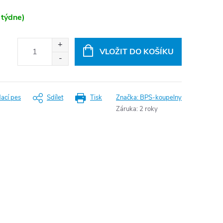
 týdne)
VLOŽIT DO KOŠÍKU
dací pes
Sdílet
Tisk
Značka:
BPS-koupelny
Záruka
:
2 roky