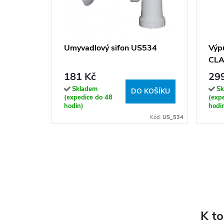
Umyvadlový sifon US534
Výp
CLA
CC6
181 Kč
29
Skladem
Sk
DO KOŠÍKU
(expedice do 48
(exp
hodin)
hodi
Kód:
US_534
K t