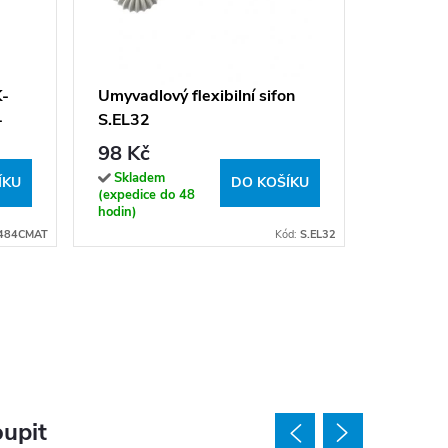
Výpusť 
CLACK 5
MD0798
369 K
K-
Umyvadlový flexibilní sifon
-
S.EL32
Sklade
(expedice
t
98 Kč
hodin)
Skladem
ÍKU
DO KOŠÍKU
(expedice do 48
hodin)
484CMAT
Kód:
S.EL32
upit