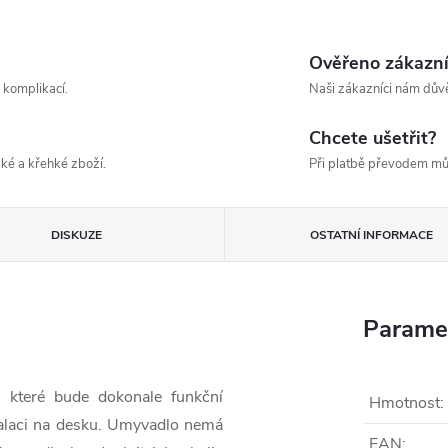
Ověřeno zákazn
 komplikací.
Naši zákazníci nám důvě
Chcete ušetřit?
ké a křehké zboží.
Při platbě převodem mů
DISKUZE
OSTATNÍ INFORMACE
Parame
 které bude dokonale funkční
Hmotnost
:
talaci na desku. Umyvadlo nemá
EAN
: