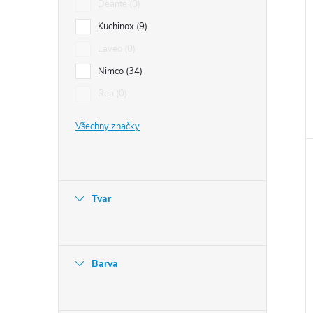
Deante
0
Kuchinox
9
Laveo
0
Nimco
34
Rea
0
Všechny značky
Tvar
Barva