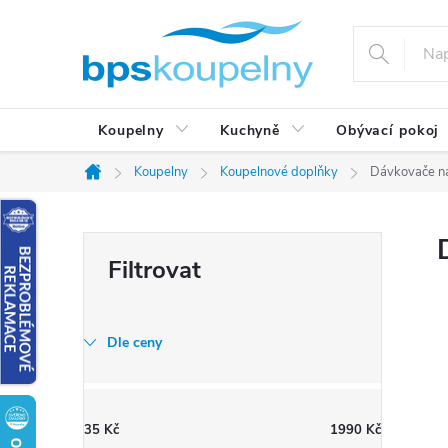
Přejít
na
obsah
Koupelny
Kuchyně
Obývací pokoj
Koupelny
Koupelnové doplňky
Dávkovače n
Domů
P
o
s
t
Dle ceny
r
a
n
35
Kč
1990
Kč