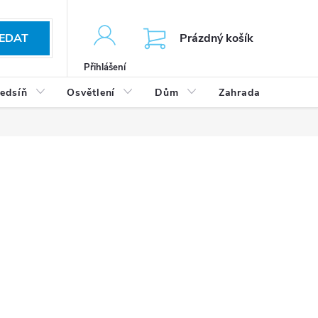
KOŠÍK
EDAT
Prázdný košík
Přihlášení
edsíň
Osvětlení
Dům
Zahrada
Výp