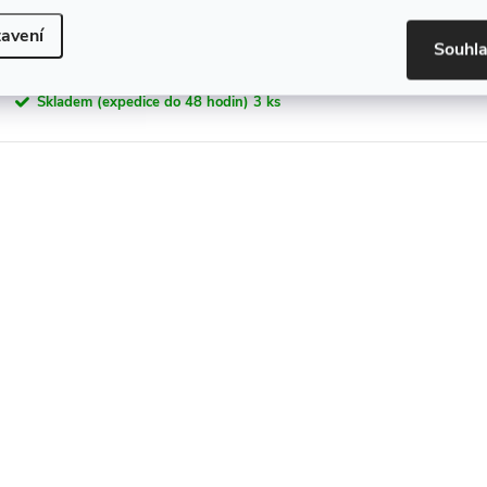
Dávkovač mýdla AWD02191438
avení
Souhl
172 Kč
Skladem (expedice do 48 hodin)
3 ks