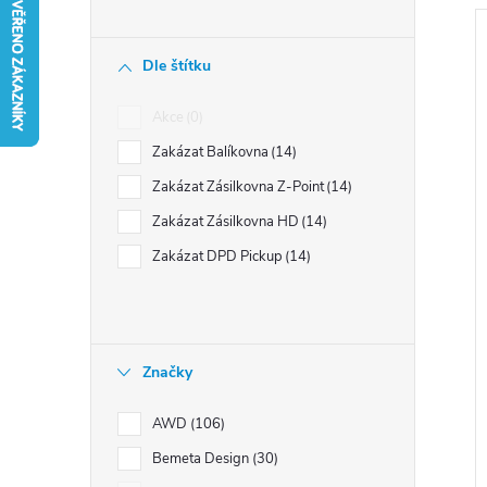
n
í
Dle štítku
p
a
Akce
0
i
n
s
Zakázat Balíkovna
14
e
Zakázat Zásilkovna Z-Point
14
l
r
Zakázat Zásilkovna HD
14
Zakázat DPD Pickup
14
Značky
t
AWD
106
Bemeta Design
30