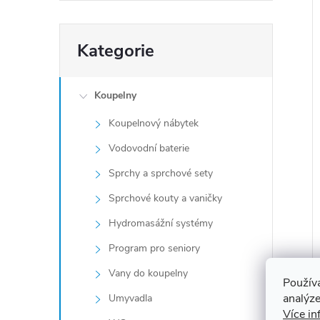
Přeskočit
Kategorie
kategorie
Koupelny
Koupelnový nábytek
Vodovodní baterie
Sprchy a sprchové sety
Sprchové kouty a vaničky
Hydromasážní systémy
Program pro seniory
Vany do koupelny
Použív
analýze
Umyvadla
Více in