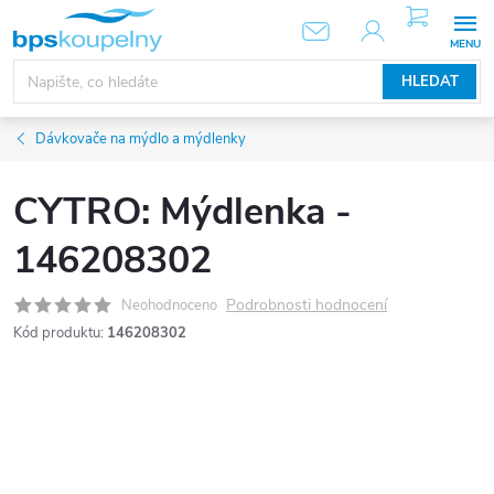
Přejít
NÁKUPNÍ
KOŠÍK
na
obsah
HLEDAT
Dávkovače na mýdlo a mýdlenky
CYTRO: Mýdlenka -
146208302
Podrobnosti hodnocení
Neohodnoceno
Kód produktu:
146208302