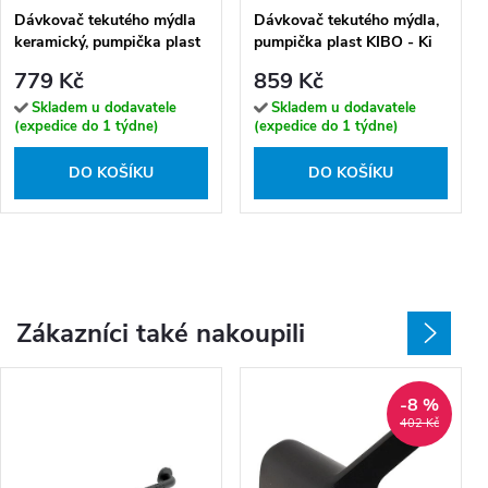
Dávkovač tekutého mýdla
Dávkovač tekutého mýdla,
keramický, pumpička plast
pumpička plast KIBO - Ki
UNIX - UN 13031KN-26
14031K-26
779 Kč
859 Kč
Skladem u dodavatele
Skladem u dodavatele
(expedice do 1 týdne)
(expedice do 1 týdne)
DO KOŠÍKU
DO KOŠÍKU
Zákazníci také nakoupili
-8 %
402 Kč