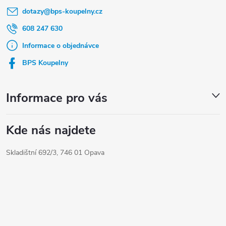
dotazy
@
bps-koupelny.cz
p
a
608 247 630
t
Informace o objednávce
í
BPS Koupelny
Informace pro vás
Kde nás najdete
Skladištní 692/3, 746 01 Opava