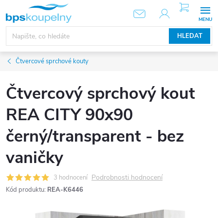
Přejít
NÁKUPNÍ
KOŠÍK
na
obsah
HLEDAT
Čtvercové sprchové kouty
Čtvercový sprchový kout
REA CITY 90x90
černý/transparent - bez
vaničky
Podrobnosti hodnocení
3 hodnocení
Kód produktu:
REA-K6446