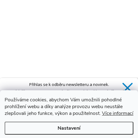
Přihlas se k odběru newsletteru a novinek.
Získáš
SLEVU 5 %
na první nákup a také exkluzivní přístup k
novinkám, slevám a dalším speciálním nabídkám.*
Používáme cookies, abychom Vám umožnili pohodlné
prohlížení webu a díky analýze provozu webu neustále
zlepšovali jeho funkce, výkon a použitelnost.
Více informací
Ano, chci se přihlásit
Nastavení
Zásady zpracování osobních údajů