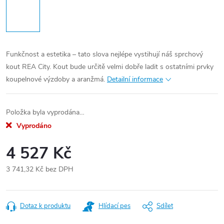
Funkčnost a estetika – tato slova nejlépe vystihují náš sprchový
kout REA City. Kout bude určitě velmi dobře ladit s ostatními prvky
koupelnové výzdoby a aranžmá.
Detailní informace
Položka byla vyprodána…
Vyprodáno
4 527 Kč
3 741,32 Kč bez DPH
Měrná
cena:
Dotaz k produktu
Hlídací pes
Sdílet