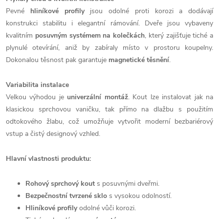
Pevné
hliníkové profily
jsou odolné proti korozi a dodávají
konstrukci stabilitu i elegantní rámování. Dveře jsou vybaveny
kvalitním
posuvným systémem na kolečkách
, který zajišťuje tiché a
plynulé otevírání, aniž by zabíraly místo v prostoru koupelny.
Dokonalou těsnost pak garantuje
magnetické těsnění
.
Variabilita instalace
Velkou výhodou je
univerzální montáž
. Kout lze instalovat jak na
klasickou sprchovou vaničku, tak přímo na dlažbu s použitím
odtokového žlabu, což umožňuje vytvořit moderní bezbariérový
vstup a čistý designový vzhled.
Hlavní vlastnosti produktu:
Rohový sprchový kout
s posuvnými dveřmi.
Bezpečnostní tvrzené sklo
s vysokou odolností.
Hliníkové profily
odolné vůči korozi.