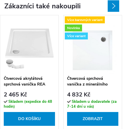
Zákazníci také nakoupili
Více barevných variant
Novinka
Více variant
Čtvercová akrylátová
Čtvercová sprchová
sprchová vanička REA
vanička z minerálního
SAVOY 90x90 cm bílá
kompozitu Perrito SQ
2 465 Kč
4 832 Kč
80x80 (90x90)
Skladem (expedice do 48
Skladem u dodavatele (za
hodin)
7-14 dní u vás)
DO KOŠÍKU
ZOBRAZIT