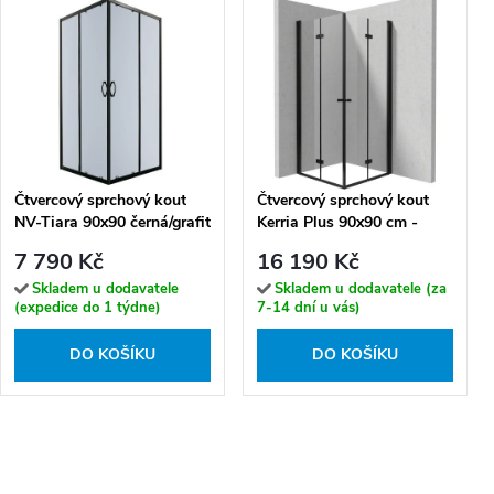
Čtvercový sprchový kout
Čtvercový sprchový kout
NV-Tiara 90x90 černá/grafit
Kerria Plus 90x90 cm -
- bez vaničky
KKNNX09X09 - bez vaničky
7 790 Kč
16 190 Kč
Skladem u dodavatele
Skladem u dodavatele (za
(expedice do 1 týdne)
7-14 dní u vás)
DO KOŠÍKU
DO KOŠÍKU