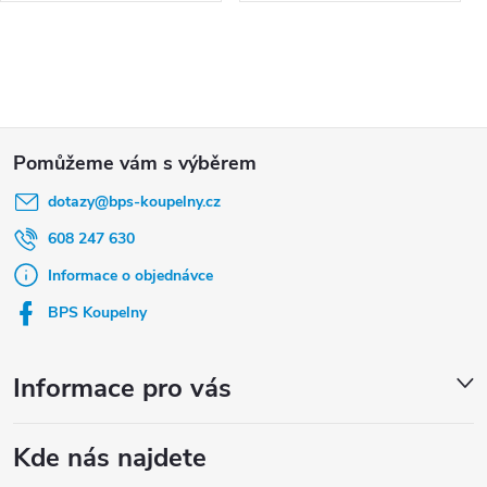
Z
á
dotazy
@
bps-koupelny.cz
p
a
608 247 630
t
Informace o objednávce
í
BPS Koupelny
Informace pro vás
Kde nás najdete