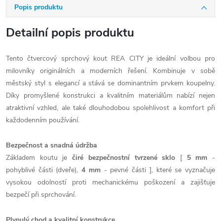
Popis produktu
Detailní popis produktu
Tento čtvercový sprchový kout REA CITY je ideální volbou pro
milovníky originálních a moderních řešení. Kombinuje v sobě
městský styl s elegancí a stává se dominantním prvkem koupelny.
Díky promyšlené konstrukci a kvalitním materiálům nabízí nejen
atraktivní vzhled, ale také dlouhodobou spolehlivost a komfort při
každodenním používání.
Bezpečnost a snadná údržba
Základem koutu je
čiré bezpečnostní tvrzené sklo
[
5 mm
-
pohyblivé části (dveře),
4 mm
- pevné části ], které se vyznačuje
vysokou odolností proti mechanickému poškození a zajišťuje
bezpečí při sprchování.
Plynulý chod a kvalitní konstrukce