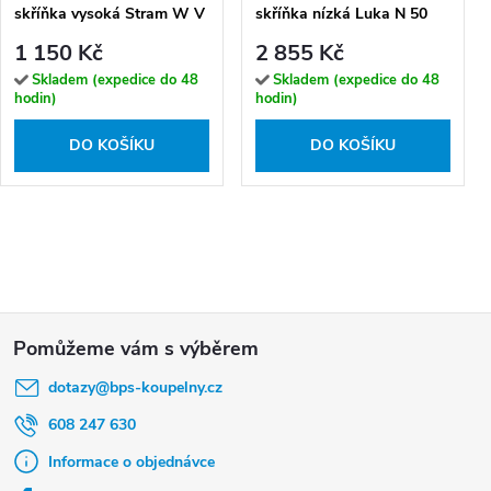
skříňka vysoká Stram W V
skříňka nízká Luka N 50
20 P/L
1 150 Kč
2 855 Kč
Skladem (expedice do 48
Skladem (expedice do 48
hodin)
hodin)
DO KOŠÍKU
DO KOŠÍKU
Z
á
dotazy
@
bps-koupelny.cz
p
a
608 247 630
t
Informace o objednávce