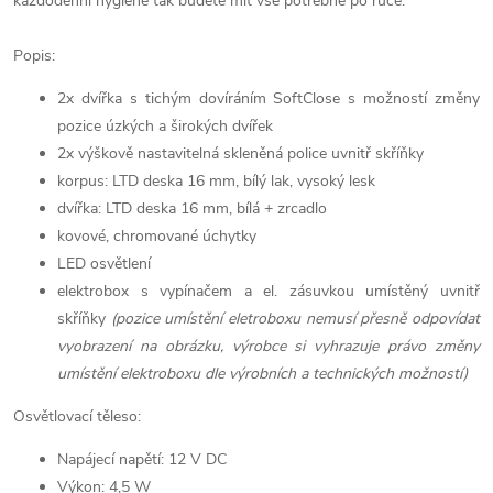
každodenní hygieně tak budete mít vše potřebné po ruce.
Popis:
2x dvířka s tichým dovíráním SoftClose s možností změny
pozice úzkých a širokých dvířek
2x výškově nastavitelná skleněná police uvnitř skříňky
korpus: LTD deska 16 mm, bílý lak, vysoký lesk
dvířka: LTD deska 16 mm, bílá + zrcadlo
kovové, chromované úchytky
LED osvětlení
elektrobox s vypínačem a el. zásuvkou umístěný uvnitř
skříňky
(pozice umístění eletroboxu nemusí přesně odpovídat
vyobrazení na obrázku, výrobce si vyhrazuje právo změny
umístění elektroboxu dle výrobních a technických možností)
Osvětlovací těleso:
Napájecí napětí: 12 V DC
Výkon: 4,5 W