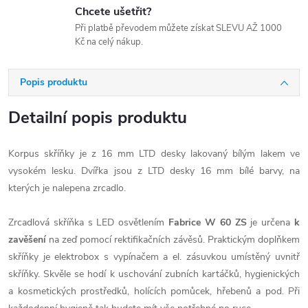
Chcete ušetřit?
Při platbě převodem můžete získat SLEVU AŽ 1000
Kč na celý nákup.
Popis produktu
Detailní popis produktu
Korpus skříňky je z 16 mm LTD desky lakovaný bílým lakem ve
vysokém lesku. Dvířka jsou z LTD desky 16 mm bílé barvy, na
kterých je nalepena zrcadlo.
Zrcadlová skříňka s LED osvětlením
Fabrice W 60 ZS
je určena
k
zavěšení
na zeď pomocí rektifikačních závěsů. Praktickým doplňkem
skříňky je elektrobox s vypínačem a el. zásuvkou umístěný uvnitř
skříňky. Skvěle se hodí k uschování zubních kartáčků, hygienických
a kosmetických prostředků, holících pomůcek, hřebenů a pod. Při