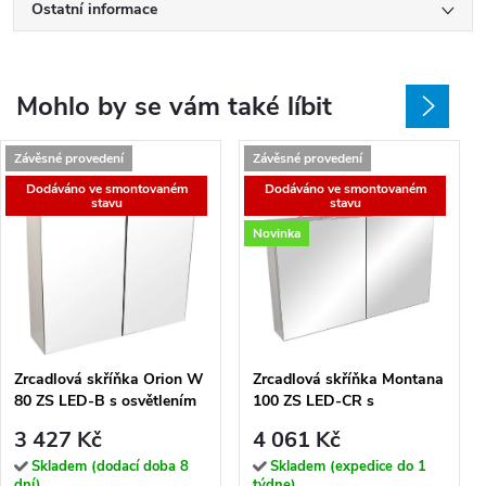
Ostatní informace
Mohlo by se vám také líbit
Závěsné provedení
Závěsné provedení
Dodáváno ve smontovaném
Dodáváno ve smontovaném
stavu
stavu
Novinka
Zrcadlová skříňka Orion W
Zrcadlová skříňka Montana
80 ZS LED-B s osvětlením
100 ZS LED-CR s
Any LED 30 B, černá
osvětlením Any LED 80 CR,
3 427 Kč
4 061 Kč
chrom
Skladem (dodací doba 8
Skladem (expedice do 1
dní)
týdne)