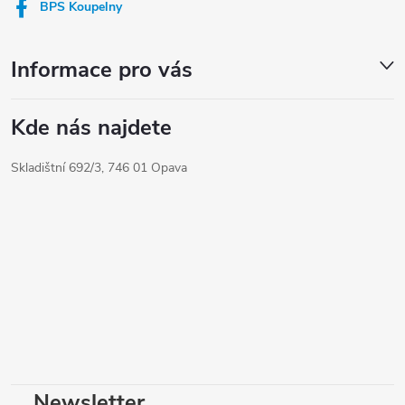
í
BPS Koupelny
Informace pro vás
Kde nás najdete
Skladištní 692/3, 746 01 Opava
Newsletter