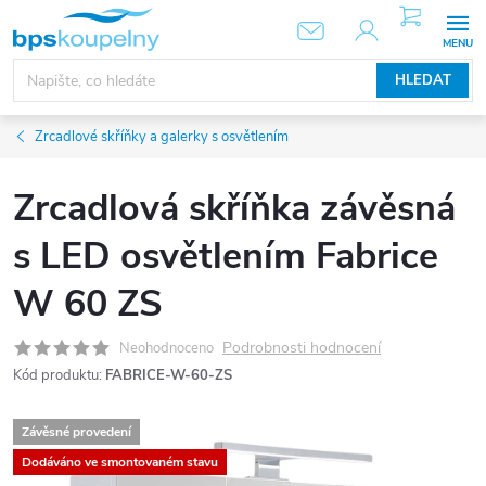
Přejít
NÁKUPNÍ
KOŠÍK
na
obsah
HLEDAT
Zrcadlové skříňky a galerky s osvětlením
Zrcadlová skříňka závěsná
s LED osvětlením Fabrice
W 60 ZS
Podrobnosti hodnocení
Neohodnoceno
Kód produktu:
FABRICE-W-60-ZS
Závěsné provedení
Dodáváno ve smontovaném stavu