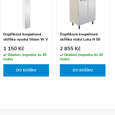
Doplňková koupelnová
Doplňková koupelnová
skříňka vysoká Stram W V
skříňka nízká Luka N 50
20 P/L
1 150 Kč
2 855 Kč
Skladem (expedice do 48
Skladem (expedice do 48
hodin)
hodin)
DO KOŠÍKU
DO KOŠÍKU
Z