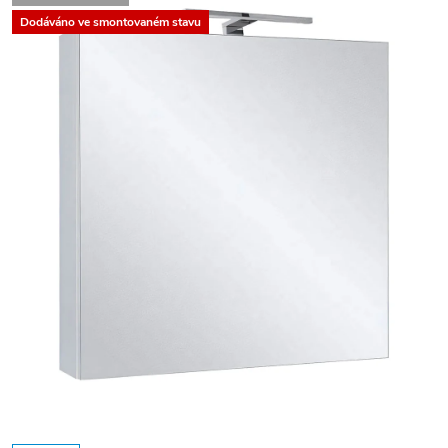
Dodáváno ve smontovaném stavu