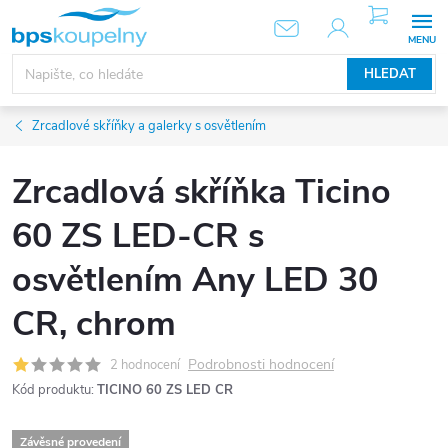
Přejít
NÁKUPNÍ
KOŠÍK
na
obsah
HLEDAT
Zrcadlové skříňky a galerky s osvětlením
Zrcadlová skříňka Ticino
60 ZS LED-CR s
osvětlením Any LED 30
CR, chrom
Podrobnosti hodnocení
2 hodnocení
Kód produktu:
TICINO 60 ZS LED CR
Závěsné provedení