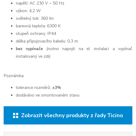
napětí: AC 230 V ~ 50 Hz
výkon: 4,2 W
světelný tok: 360 lm
barevná teplota: 6300 K
stupeň ochrany: IP44
délka připojovacího kabelu: 0,3 m
bez vypínače
(nutno napojit na el. instalaci a vypínač
instalovaný ve zdi)
Poznámka:
tolerance rozměrů:
±3%
dodáváno ve smontovaném stavu
Zobrazit všechny produkty z řady Ticino