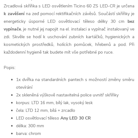
Zrcadlová skříňka s LED osvětlením Ticino 60 ZS LED-CR je určena
k zavěšení
na zeď pomocí rektifikačních závěsů. Součástí skříňky je
energeticky úsporné LED osvětlovací těleso délky 30 cm
bez
vypínače
, je nutné jej napojit na el. instalaci a vypínač instalovaný ve
zdi. Skvěle se hodí k uschování zubních kartáčků, hygienických a
kosmetických prostředků, holících pomůcek, hřebenů a pod. Při
každodenní hygieně tak budete mít vše potřebné po ruce.
Popis:
1x dvířka na standardních pantech s možností změny směru
otevírání
2x skleněná výškově nastavitelná police uvnitř skříňky
korpus: LTD 16 mm, bílý lak, vysoký lesk
čela: LTD 12 mm, bílá + zrcadlo
LED osvětlovací těleso
Any LED 30 CR
délka: 300 mm
barva: chrom