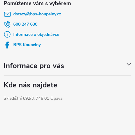
á
dotazy
@
bps-koupelny.cz
p
a
608 247 630
t
Informace o objednávce
í
BPS Koupelny
Informace pro vás
Kde nás najdete
Skladištní 692/3, 746 01 Opava