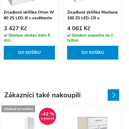
Zrcadlová skříňka Orion W
Zrcadlová skříňka Montana
80 ZS LED-B s osvětlením
100 ZS LED-CR s
Any LED 30 B, černá
osvětlením Any LED 80 CR,
3 427 Kč
4 061 Kč
chrom
Skladem (dodací doba 8
Skladem (expedice do 1
dní)
týdne)
DO KOŠÍKU
DO KOŠÍKU
Zákazníci také nakoupili
Závěsné provedení
-42 %
1 990 Kč