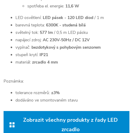
spotřeba el. energie:
11,6 W
LED osvětlení:
LED pásek - 120 LED diod
/ 1 m
barevná teplota:
6300K - studená bílá
světelný tok:
577 lm
/ 0,5 m LED pásku
napájecí zdroj:
AC 230V-50Hz / DC 12V
vypínač:
bezdotykový s pohybovým senzorem
stupeň krytí:
IP21
materiál:
zrcadlo 4 mm
Poznámka:
tolerance rozměrů:
±3%
dodáváno ve smontovaném stavu
Zobrazit všechny produkty z řady LED
zrcadlo