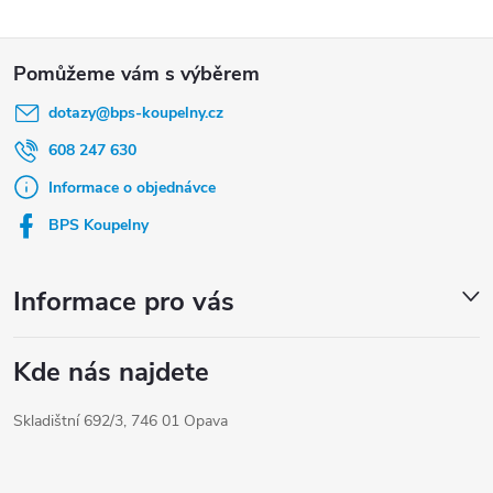
Z
á
dotazy
@
bps-koupelny.cz
p
a
608 247 630
t
Informace o objednávce
í
BPS Koupelny
Informace pro vás
Kde nás najdete
Skladištní 692/3, 746 01 Opava