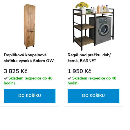
Doplňková koupelnová
Regál nad pračku, dub/
skříňka vysoká Solero OW
černá, BARNET
V 40 P/L, dub wotan
3 825 Kč
1 950 Kč
Skladem (expedice do 48
Skladem (expedice do 48
hodin)
hodin)
DO KOŠÍKU
DO KOŠÍKU