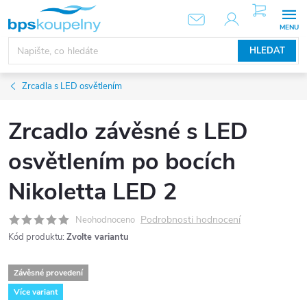
Přejít
NÁKUPNÍ
KOŠÍK
na
obsah
HLEDAT
Zrcadla s LED osvětlením
Zrcadlo závěsné s LED
osvětlením po bocích
Nikoletta LED 2
Podrobnosti hodnocení
Neohodnoceno
Kód produktu:
Zvolte variantu
Závěsné provedení
Více variant