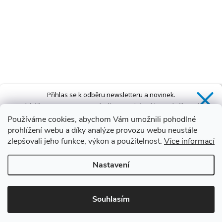
Přihlas se k odběru newsletteru a novinek.
Získáš
SLEVU 5 %
na první nákup a také exkluzivní přístup k
novinkám, slevám a dalším speciálním nabídkám.*
Používáme cookies, abychom Vám umožnili pohodlné
prohlížení webu a díky analýze provozu webu neustále
zlepšovali jeho funkce, výkon a použitelnost.
Více informací
Ano, chci se přihlásit
Nastavení
Zásady zpracování osobních údajů
*Sleva neplatí na vany s dvířky AVO a VOVO
Souhlasím