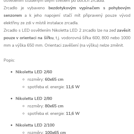
osvětlením studeným bílým světlem po bocích zrcadla.
Zrcadlo je vybaveno
bezdotykovým vypínačem s pohybovým
senzorem
a k jeho napojení stačí mít připravený pouze vývod
elektřiny ze zdi v místě instalace zrcadla.
Zrcadlo s LED osvětlením Nikoletta LED 2 zrcadlo lze na zeď
zavěsit
pouze v orientaci na šířku
, t.j. vodorovná šířka 600, 800 nebo 1000
mm a výška 650 mm. Orientaci zavěšení (na výšku) nelze změnit.
Popis:
Nikoletta LED 2/60
rozměry:
60x65 cm
spotřeba el. energie:
11,6 W
Nikoletta LED 2/80
rozměry:
80x65 cm
spotřeba el. energie:
11,6 W
Nikoletta LED 2/100
rozměry:
100x65 cm