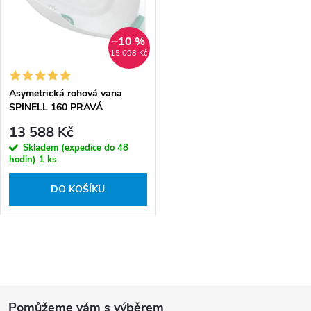
r
p
o
r
–10 %
d
o
15 098 Kč
u
d
k
Asymetrická rohová vana
u
SPINELL 160 PRAVÁ
t
k
160x125x54 cm / objem: 360 l
13 588 Kč
ů
t
Skladem (expedice do 48
ů
hodin)
1 ks
DO KOŠÍKU
O
v
Z
l