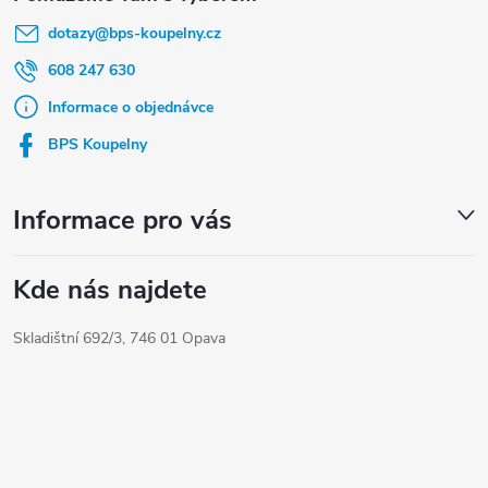
á
á
dotazy
@
bps-koupelny.cz
p
d
a
a
608 247 630
t
c
Informace o objednávce
í
í
BPS Koupelny
p
r
Informace pro vás
v
k
Kde nás najdete
y
Skladištní 692/3, 746 01 Opava
v
ý
p
i
s