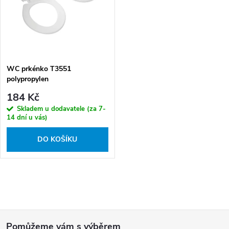
r
p
o
r
d
o
u
d
k
WC prkénko T3551
u
polypropylen
t
k
184 Kč
ů
t
Skladem u dodavatele (za 7-
ů
14 dní u vás)
DO KOŠÍKU
O
v
Z
l