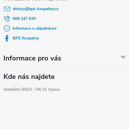
á
á
dotazy
@
bps-koupelny.cz
p
d
a
a
608 247 630
t
c
Informace o objednávce
í
í
BPS Koupelny
p
r
Informace pro vás
v
k
Kde nás najdete
y
Skladištní 692/3, 746 01 Opava
v
ý
p
i
s