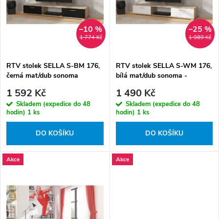
r
p
o
r
–10 %
–25 %
d
o
1 774 Kč
1 989 Kč
u
d
k
RTV stolek SELLA S-BM 176,
RTV stolek SELLA S-WM 176,
u
černá mat/dub sonoma
bílá mat/dub sonoma -
t
k
Poškozeno
1 592 Kč
1 490 Kč
ů
t
Skladem (expedice do 48
Skladem (expedice do 48
ů
hodin)
1 ks
hodin)
1 ks
DO KOŠÍKU
DO KOŠÍKU
Akce
Akce