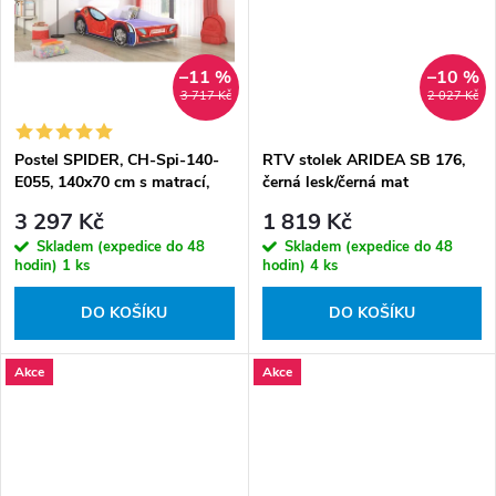
–11 %
–10 %
3 717 Kč
2 027 Kč
Postel SPIDER, CH-Spi-140-
RTV stolek ARIDEA SB 176,
E055, 140x70 cm s matrací,
černá lesk/černá mat
červená
3 297 Kč
1 819 Kč
Skladem (expedice do 48
Skladem (expedice do 48
hodin)
1 ks
hodin)
4 ks
DO KOŠÍKU
DO KOŠÍKU
Akce
Akce