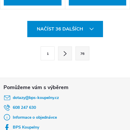
O
NAČÍST 36 DALŠÍCH
v
l
S
á
1
76
t
d
r
a
á
c
Z
n
í
á
k
p
dotazy
@
bps-koupelny.cz
p
o
r
a
608 247 630
v
v
t
Informace o objednávce
á
k
í
BPS Koupelny