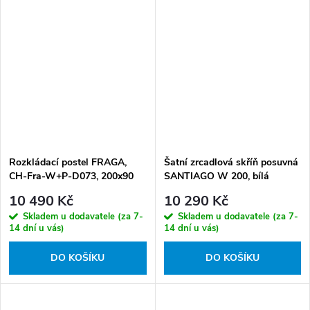
Rozkládací postel FRAGA,
Šatní zrcadlová skříň posuvná
CH-Fra-W+P-D073, 200x90
SANTIAGO W 200, bílá
cm s matrací, bílá/růžová
10 490 Kč
10 290 Kč
Skladem u dodavatele (za 7-
Skladem u dodavatele (za 7-
14 dní u vás)
14 dní u vás)
DO KOŠÍKU
DO KOŠÍKU