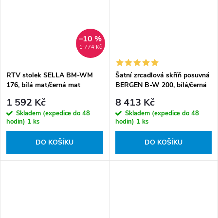
–10 %
1 774 Kč
RTV stolek SELLA BM-WM
Šatní zrcadlová skříň posuvná
176, bílá mat/černá mat
BERGEN B-W 200, bílá/černá
1 592 Kč
8 413 Kč
Skladem (expedice do 48
Skladem (expedice do 48
hodin)
1 ks
hodin)
1 ks
DO KOŠÍKU
DO KOŠÍKU