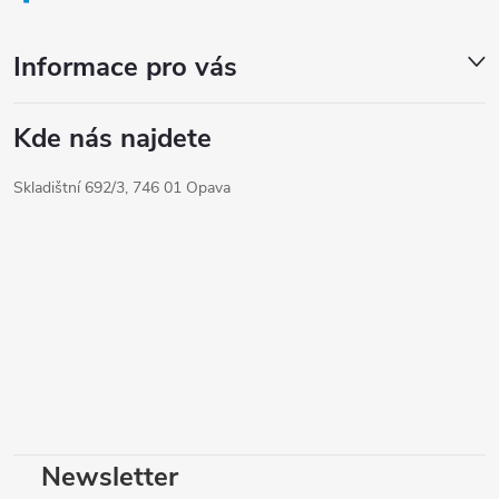
n
y
í
v
Informace pro vás
ý
p
Kde nás najdete
i
s
Skladištní 692/3, 746 01 Opava
u
Newsletter