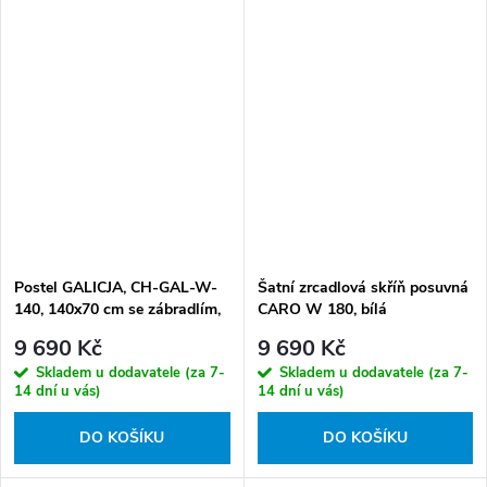
Postel GALICJA, CH-GAL-W-
Šatní zrcadlová skříň posuvná
140, 140x70 cm se zábradlím,
CARO W 180, bílá
bílá
9 690 Kč
9 690 Kč
Skladem u dodavatele (za 7-
Skladem u dodavatele (za 7-
14 dní u vás)
14 dní u vás)
DO KOŠÍKU
DO KOŠÍKU