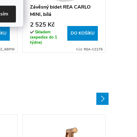
3 790 
 CDZ
Závěsný bidet REA CARLO
asím
MINI, bílá
Sklade
(expedice
2 525 Kč
hodin)
Skladem
ÍKU
DO KOŠÍKU
(expedice do 1
týdne)
DZ_6BPW
Kód:
REA-C2276