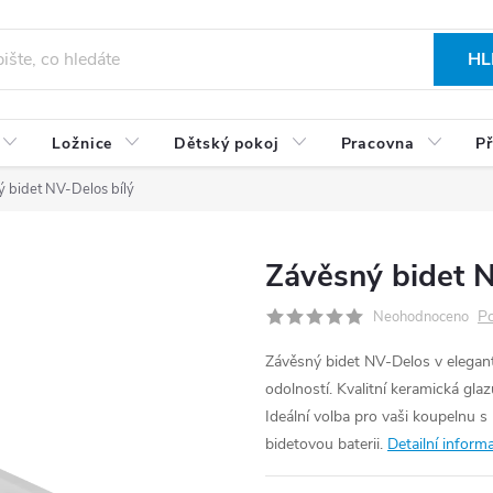
HL
Ložnice
Dětský pokoj
Pracovna
Př
 bidet NV-Delos bílý
Závěsný bidet N
Po
Neohodnoceno
Závěsný bidet NV-Delos v elegan
odolností. Kvalitní keramická gl
Ideální volba pro vaši koupelnu
bidetovou baterii.
Detailní inform