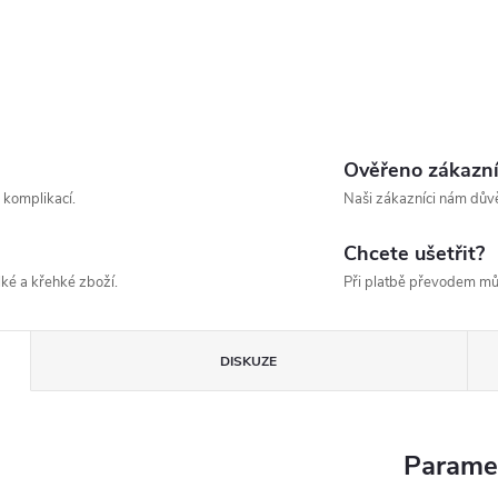
Ověřeno zákazn
 komplikací.
Naši zákazníci nám důvě
Chcete ušetřit?
ké a křehké zboží.
Při platbě převodem mů
DISKUZE
Parame