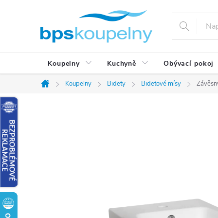
Přejít
na
obsah
Koupelny
Kuchyně
Obývací pokoj
Koupelny
Bidety
Bidetové mísy
Závěsný
Domů