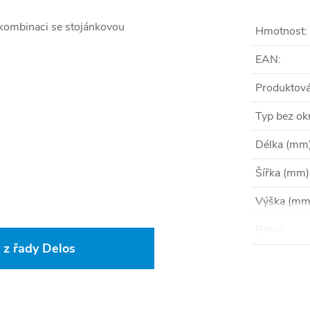
 kombinaci se stojánkovou
Hmotnost
:
EAN
:
Produktová
Typ bez ok
Délka (mm
Šířka (mm)
Výška (mm
Barva
:
 z řady Delos