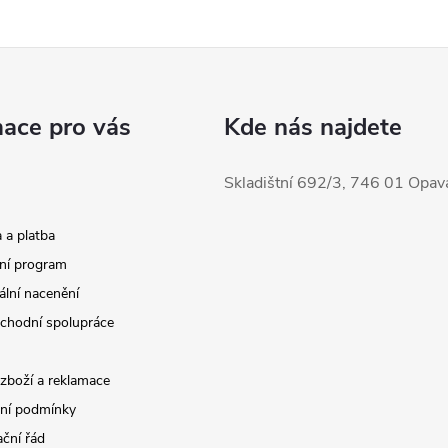
mace pro vás
Kde nás najdete
Skladištní 692/3, 746 01 Opav
 a platba
ní program
ální nacenění
chodní spolupráce
 zboží a reklamace
ní podmínky
ční řád