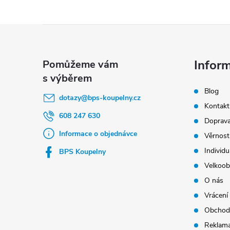
Z
á
p
Infor
a
Blog
t
dotazy
@
bps-koupelny.cz
Kontakt
í
608 247 630
Doprava
Informace o objednávce
Věrnost
Individu
BPS Koupelny
Velkoob
O nás
Vrácení
Obchod
Reklama