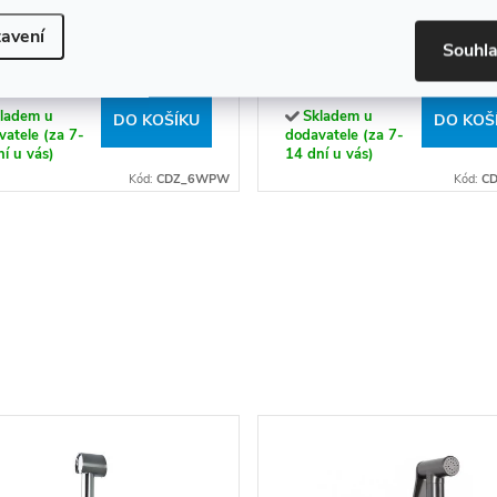
ěsný WC komplet bez
Závěsný bidet Anemon -
avení
Souhl
uby s funkcí bidetu Blur –
6BPW, bílý
 6WPW, včetně
90 Kč
4 590 Kč
Close sedátka, bílá
ladem u
Skladem u
DO KOŠÍKU
DO KOŠ
atele (za 7-
dodavatele (za 7-
í u vás)
14 dní u vás)
Kód:
CDZ_6WPW
Kód:
C