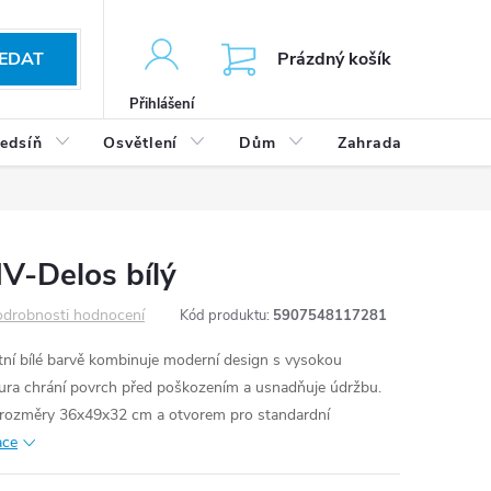
KOŠÍK
EDAT
Prázdný košík
Přihlášení
edsíň
Osvětlení
Dům
Zahrada
Výp
V-Delos bílý
drobnosti hodnocení
Kód produktu:
5907548117281
tní bílé barvě kombinuje moderní design s vysokou
azura chrání povrch před poškozením a usnadňuje údržbu.
 s rozměry 36x49x32 cm a otvorem pro standardní
ace