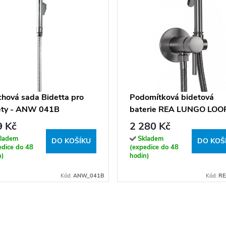
chová sada Bidetta pro
Podomítková bidetová
ety - ANW 041B
baterie REA LUNGO LOO
TITAN
9 Kč
2 280 Kč
ladem
Skladem
DO KOŠÍKU
DO KOŠ
edice do 48
(expedice do 48
n)
hodin)
Kód:
ANW_041B
Kód:
RE