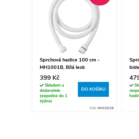
Sprchová hadice 100 cm -
Spr
MH1001B, Bílá lesk
bid
399 Kč
47
Skladem u
Sk
DO KOŠÍKU
dodavatele
(exp
(expedice do 1
hodi
týdne)
Kód:
MH1001B