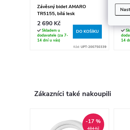
Závěsný bidet AMARO
Záv
Nast
TR5155, bílá lesk
přír
CDZ
2 690 Kč
9 1
Soft
Skladem u
Sk
DO KOŠÍKU
dodavatele (za 7-
dodav
14 dní u vás)
14 dn
Kód:
UPT-200750339
Zákazníci také nakoupili
-17 %
484 Kč