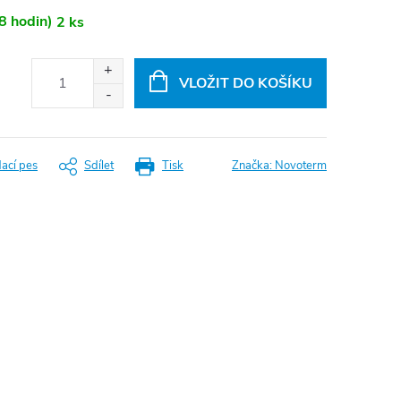
8 hodin)
2 ks
VLOŽIT DO KOŠÍKU
dací pes
Sdílet
Tisk
Značka:
Novoterm