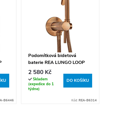
Komplet 
Fen - N
349 K
Podomítková bidetová
P
baterie REA LUNGO LOOP
Sklade
(expedice
měď kartáčovaná
2 580 Kč
hodin)
Skladem
ÍKU
DO KOŠÍKU
(expedice do 1
týdne)
A-B6446
Kód:
REA-B6314