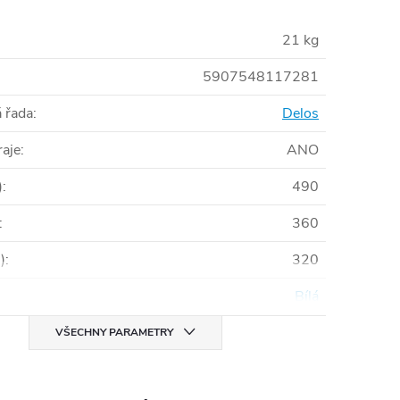
21 kg
5907548117281
 řada
:
Delos
raje
:
ANO
)
:
490
:
360
)
:
320
Bílá
VŠECHNY PARAMETRY