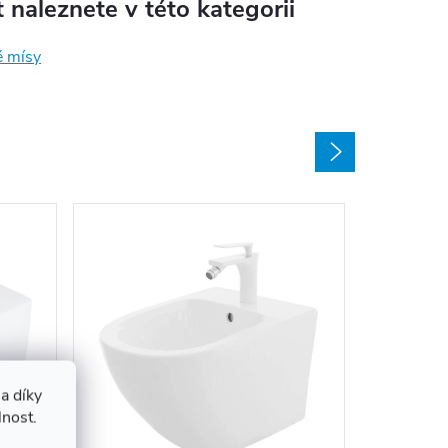
 naleznete v této kategorii
é mísy
a díky
Volně st
lnost.
Kleopat