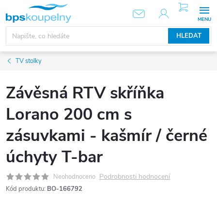
Přejít
NÁKUPNÍ
KOŠÍK
na
obsah
HLEDAT
TV stolky
Závěsná RTV skříňka
Lorano 200 cm s
zásuvkami - kašmír / černé
úchyty T-bar
Podrobnosti hodnocení
Neohodnoceno
Kód produktu:
BO-166792