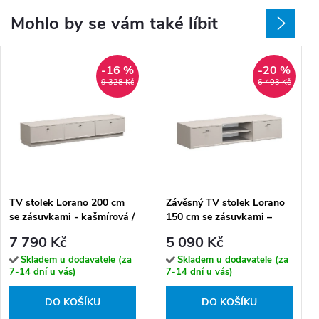
Mohlo by se vám také líbit
-16 %
-20 %
9 328 Kč
6 403 Kč
TV stolek Lorano 200 cm
Závěsný TV stolek Lorano
se zásuvkami - kašmírová /
150 cm se zásuvkami –
černé úchytky
kašmírová/černé úchytky T-
7 790 Kč
5 090 Kč
bar
Skladem u dodavatele (za
Skladem u dodavatele (za
7-14 dní u vás)
7-14 dní u vás)
DO KOŠÍKU
DO KOŠÍKU