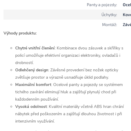
Panty a pojezdy:
Ocel
Úchytky:
Kovo
Montáž:
Závě
Výhody produktu:
Chytré vnitřní členění
: Kombinace dvou zásuvek a skříňky s
policí umožňuje efektivní organizaci elektroniky, ovladačů i
drobností.
Odlehčený design
: Závěsné provedení bez nožek opticky
zvětšuje prostor a výrazně usnadňuje úklid podlahy.
Maximální komfort
: Ocelové panty a pojezdy se systémem
tichého zavírání eliminují hluk a zajišťují plynulý chod při
každodenním používání.
Vysoká odolnost
: Kvalitní materiály včetně ABS hran chrání
nábytek před poškozením a zajišťují dlouhou životnost i při
intenzivním využívání.