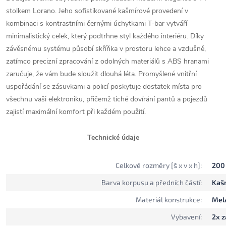
stolkem Lorano. Jeho sofistikované kašmírové provedení v
kombinaci s kontrastními černými úchytkami T-bar vytváří
minimalistický celek, který podtrhne styl každého interiéru. Díky
závěsnému systému působí skříňka v prostoru lehce a vzdušně,
zatímco precizní zpracování z odolných materiálů s ABS hranami
zaručuje, že vám bude sloužit dlouhá léta. Promyšlené vnitřní
uspořádání se zásuvkami a policí poskytuje dostatek místa pro
všechnu vaši elektroniku, přičemž tiché dovírání pantů a pojezdů
zajistí maximální komfort při každém použití.
Technické údaje
Celkové rozměry [š x v x h]:
200 
Barva korpusu a předních částí:
Kaš
Materiál konstrukce:
Mel
Vybavení:
2x z