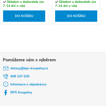
Skladem u dodavatele (za
Skladem u dodavatele (za
7-14 dní u vás)
7-14 dní u vás)
DO KOŠÍKU
DO KOŠÍKU
Z
á
dotazy
@
bps-koupelny.cz
p
a
608 247 630
t
Informace o objednávce
í
BPS Koupelny