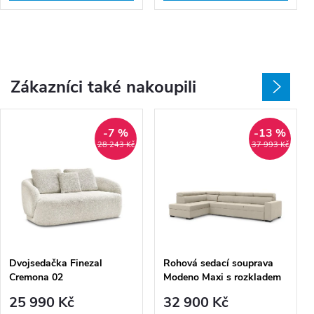
Zákazníci také nakoupili
-7 %
-13 %
28 243 Kč
37 993 Kč
Dvojsedačka Finezal
Rohová sedací souprava
Cremona 02
Modeno Maxi s rozkladem
levá - krémová
25 990 Kč
32 900 Kč