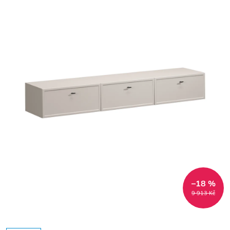
–18 %
9 913 Kč