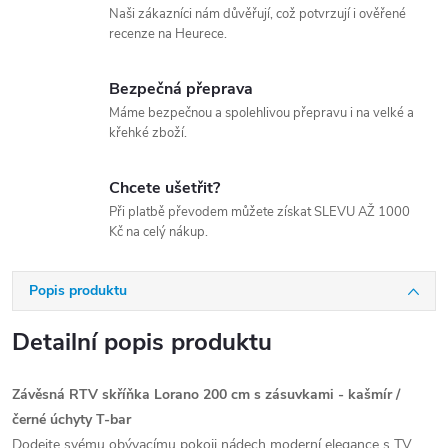
Naši zákazníci nám důvěřují, což potvrzují i ověřené
recenze na Heurece.
Bezpečná přeprava
Máme bezpečnou a spolehlivou přepravu i na velké a
křehké zboží.
Chcete ušetřit?
Při platbě převodem můžete získat SLEVU AŽ 1000
Kč na celý nákup.
Popis produktu
Detailní popis produktu
Závěsná RTV skříňka Lorano 200 cm s zásuvkami - kašmír /
černé úchyty T-bar
Dodejte svému obývacímu pokoji nádech moderní elegance s TV