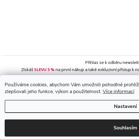
Přihlas se k odběru newslett
Získáš
SLEVU 5 %
na první nákup a také exkluzivní přístup k 
Používáme cookies, abychom Vám umožnili pohodlné prohlíže
zlepšovali jeho funkce, výkon a použitelnost.
Více informací
Ano, chci se přihl
Nastavení
Zásady zpracování osob
*Sleva neplatí na vany s dv
Souhlasím