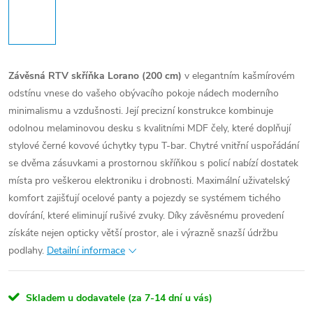
Závěsná RTV skříňka Lorano (200 cm)
v elegantním kašmírovém
odstínu vnese do vašeho obývacího pokoje nádech moderního
minimalismu a vzdušnosti. Její precizní konstrukce kombinuje
odolnou melaminovou desku s kvalitními MDF čely, které doplňují
stylové černé kovové úchytky typu T-bar. Chytré vnitřní uspořádání
se dvěma zásuvkami a prostornou skříňkou s policí nabízí dostatek
místa pro veškerou elektroniku i drobnosti. Maximální uživatelský
komfort zajišťují ocelové panty a pojezdy se systémem tichého
dovírání, které eliminují rušivé zvuky. Díky závěsnému provedení
získáte nejen opticky větší prostor, ale i výrazně snazší údržbu
podlahy.
Detailní informace
Skladem u dodavatele (za 7-14 dní u vás)