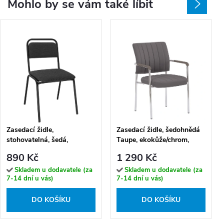
Mohlo by se vám také líbit
Zasedací židle,
Zasedací židle, šedohnědá
stohovatelná, šedá,
Taupe, ekokůže/chrom,
VISITOR
FLORIN
890 Kč
1 290 Kč
Skladem u dodavatele (za
Skladem u dodavatele (za
7-14 dní u vás)
7-14 dní u vás)
DO KOŠÍKU
DO KOŠÍKU