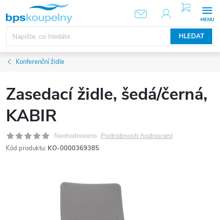
Přejít
NÁKUPNÍ
KOŠÍK
na
obsah
HLEDAT
Konferenční židle
Zasedací židle, šedá/černá,
KABIR
Podrobnosti hodnocení
Neohodnoceno
Kód produktu:
KO-0000369385