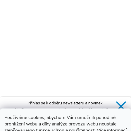
Přihlas se k odběru newsletteru a novinek.
Získáš
SLEVU 5 %
na první nákup a také exkluzivní přístup k
novinkám, slevám a dalším speciálním nabídkám.*
Používáme cookies, abychom Vám umožnili pohodlné
prohlížení webu a díky analýze provozu webu neustále
zlepšovali jeho funkce, výkon a použitelnost.
Více informací