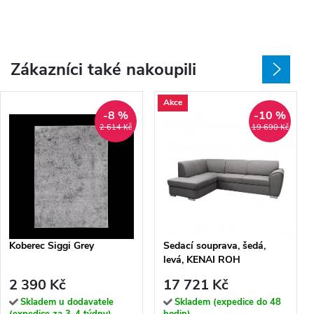
Zákazníci také nakoupili
Akce
-8 %
-10 %
2 614 Kč
19 690 Kč
Koberec Siggi Grey
Sedací souprava, šedá,
levá, KENAI ROH
2 390 Kč
17 721 Kč
Skladem u dodavatele
Skladem (expedice do 48