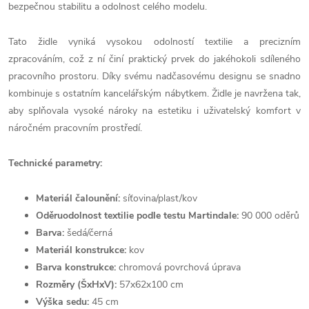
bezpečnou stabilitu a odolnost celého modelu.
Tato židle vyniká vysokou odolností textilie a precizním
zpracováním, což z ní činí praktický prvek do jakéhokoli sdíleného
pracovního prostoru. Díky svému nadčasovému designu se snadno
kombinuje s ostatním kancelářským nábytkem. Židle je navržena tak,
aby splňovala vysoké nároky na estetiku i uživatelský komfort v
náročném pracovním prostředí.
Technické parametry:
Materiál čalounění:
síťovina/plast/kov
Oděruodolnost textilie podle testu Martindale:
90 000 oděrů
Barva:
šedá/černá
Materiál konstrukce:
kov
Barva konstrukce:
chromová povrchová úprava
Rozměry (ŠxHxV):
57x62x100 cm
Výška sedu:
45 cm