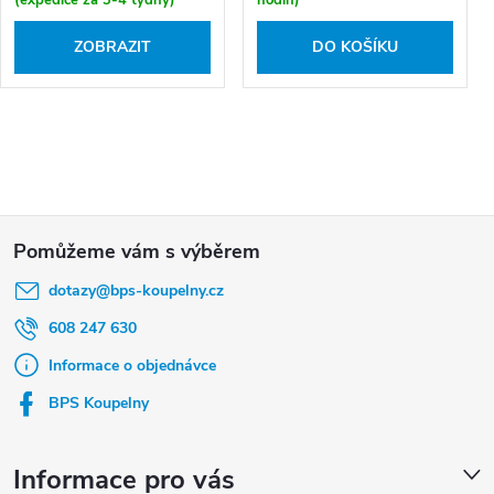
(expedice za 3-4 týdny)
hodin)
ZOBRAZIT
DO KOŠÍKU
Z
á
dotazy
@
bps-koupelny.cz
p
a
608 247 630
t
Informace o objednávce
í
BPS Koupelny
Informace pro vás