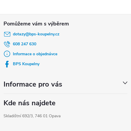
Z
á
dotazy
@
bps-koupelny.cz
p
a
608 247 630
t
Informace o objednávce
í
BPS Koupelny
Informace pro vás
Kde nás najdete
Skladištní 692/3, 746 01 Opava