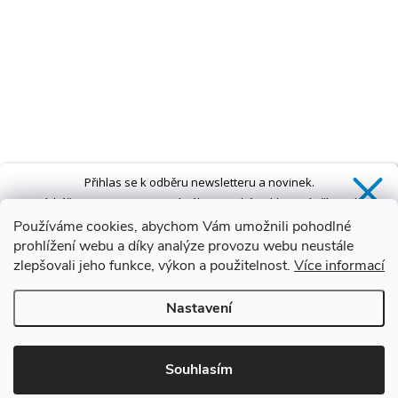
Přihlas se k odběru newsletteru a novinek.
Získáš
SLEVU 5 %
na první nákup a také exkluzivní přístup k
novinkám, slevám a dalším speciálním nabídkám.*
Používáme cookies, abychom Vám umožnili pohodlné
prohlížení webu a díky analýze provozu webu neustále
zlepšovali jeho funkce, výkon a použitelnost.
Více informací
Ano, chci se přihlásit
Nastavení
Zásady zpracování osobních údajů
*Sleva neplatí na vany s dvířky AVO a VOVO
Souhlasím