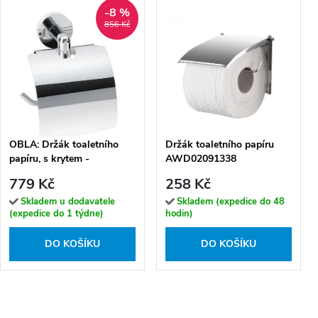
-8 %
856 Kč
OBLA: Držák toaletního
Držák toaletního papíru
papíru, s krytem -
AWD02091338
165212012
779 Kč
258 Kč
Skladem u dodavatele
Skladem (expedice do 48
(expedice do 1 týdne)
hodin)
DO KOŠÍKU
DO KOŠÍKU