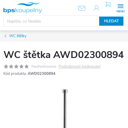
Přejít
NÁKUPNÍ
KOŠÍK
na
obsah
HLEDAT
WC štětky
WC štětka AWD02300894
Podrobnosti hodnocení
Neohodnoceno
Kód produktu:
AWD02300894