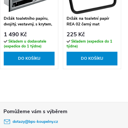
Držák toaletního papíru,
Držák na toaletní papír
dvojitý, vestavný, s krytem,
REA 02 černý mat
nerez, brus - 104112435
1 490 Kč
225 Kč
Skladem u dodavatele
Skladem (expedice do 1
(expedice do 1 týdne)
týdne)
DO KOŠÍKU
DO KOŠÍKU
Z
á
dotazy
@
bps-koupelny.cz
p