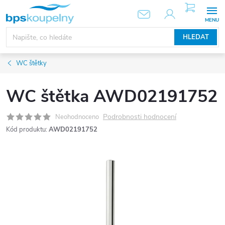
Přejít
NÁKUPNÍ
KOŠÍK
na
obsah
HLEDAT
WC štětky
WC štětka AWD02191752
Podrobnosti hodnocení
Neohodnoceno
Kód produktu:
AWD02191752