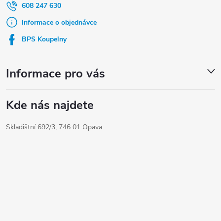
a
608 247 630
t
Informace o objednávce
í
BPS Koupelny
Informace pro vás
Kde nás najdete
Skladištní 692/3, 746 01 Opava