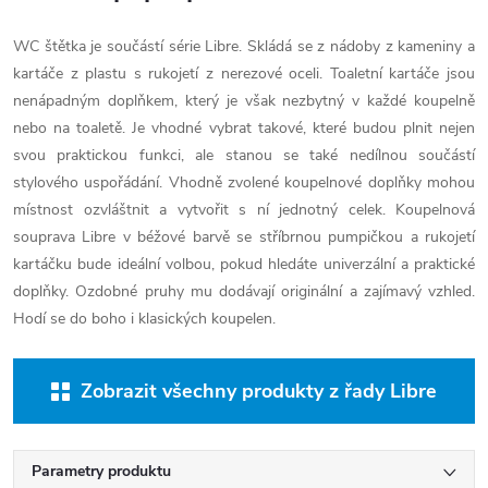
WC štětka je součástí série Libre. Skládá se z nádoby z kameniny a
kartáče z plastu s rukojetí z nerezové oceli. Toaletní kartáče jsou
nenápadným doplňkem, který je však nezbytný v každé koupelně
nebo na toaletě. Je vhodné vybrat takové, které budou plnit nejen
svou praktickou funkci, ale stanou se také nedílnou součástí
stylového uspořádání. Vhodně zvolené koupelnové doplňky mohou
místnost ozvláštnit a vytvořit s ní jednotný celek. Koupelnová
souprava Libre v béžové barvě se stříbrnou pumpičkou a rukojetí
kartáčku bude ideální volbou, pokud hledáte univerzální a praktické
doplňky. Ozdobné pruhy mu dodávají originální a zajímavý vzhled.
Hodí se do boho i klasických koupelen.
Zobrazit všechny produkty z řady Libre
Parametry produktu