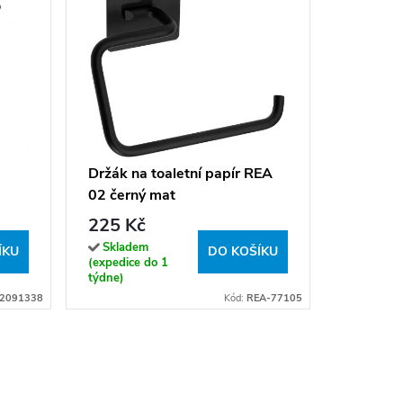
Držák na
Nico 59
340 K
Držák na toaletní papír REA
02 černý mat
Sklade
(expedice
225 Kč
týdne)
Skladem
ÍKU
DO KOŠÍKU
(expedice do 1
týdne)
2091338
Kód:
REA-77105