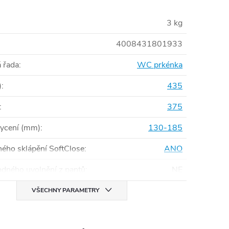
3 kg
4008431801933
 řada
:
WC prkénka
)
:
435
:
375
ycení (mm)
:
130-185
hého sklápění SoftClose
:
ANO
dného uvolnění z pantů
:
NE
VŠECHNY PARAMETRY