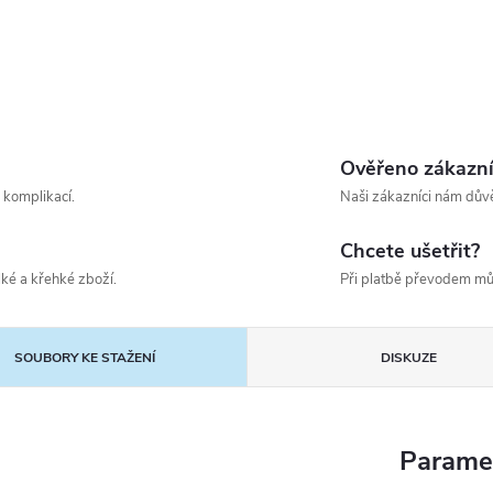
Ověřeno zákazn
 komplikací.
Naši zákazníci nám důvě
Chcete ušetřit?
ké a křehké zboží.
Při platbě převodem mů
SOUBORY KE STAŽENÍ
DISKUZE
Parame