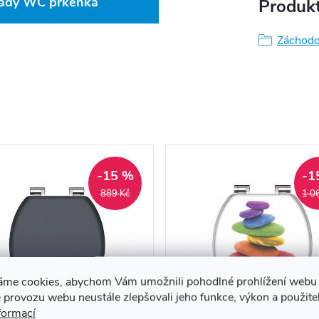
 řady WC prkénka
Produkt
Záchodo
-15 %
-1
889 Kč
1 0
áme cookies, abychom Vám umožnili pohodlné prohlížení webu 
 provozu webu neustále zlepšovali jeho funkce, výkon a použite
formací