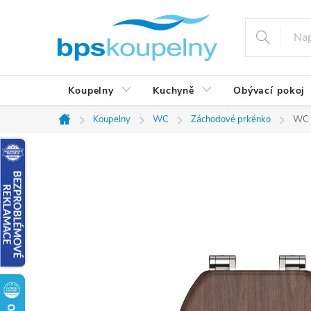
Přejít
na
obsah
Koupelny
Kuchyně
Obývací pokoj
Koupelny
WC
Záchodové prkénko
WC 
Domů