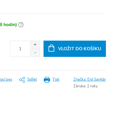
8 hodin)
?
VLOŽIT DO KOŠÍKU
dací pes
Sdílet
Tisk
Značka:
Eisl Sanitär
Záruka
:
2 roky