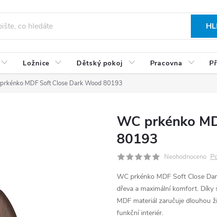
HL
Ložnice
Dětský pokoj
Pracovna
Př
prkénko MDF Soft Close Dark Wood 80193
WC prkénko MD
80193
Po
Neohodnoceno
WC prkénko MDF Soft Close Dark
dřeva a maximální komfort. Díky 
MDF materiál zaručuje dlouhou ži
funkční interiér.