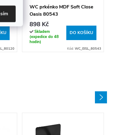
898 K
ose
WC prkénko MDF Soft Close
asím
Oasis 80543
Sklade
(expedice
898 Kč
hodin)
Skladem
ÍKU
DO KOŠÍKU
(expedice do 48
hodin)
SL_80120
Kód:
WC_EISL_80543