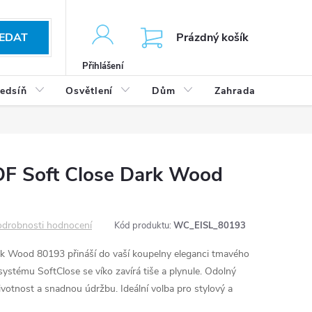
KOŠÍK
EDAT
Prázdný košík
Přihlášení
edsíň
Osvětlení
Dům
Zahrada
Výp
F Soft Close Dark Wood
drobnosti hodnocení
Kód produktu:
WC_EISL_80193
 Wood 80193 přináší do vaší koupelny eleganci tmavého
systému SoftClose se víko zavírá tiše a plynule. Odolný
votnost a snadnou údržbu. Ideální volba pro stylový a