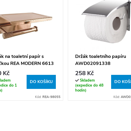
k na toaletní papír s
Držák toaletního papíru
ičkou REA MODERN 6613
AWD02091338
táčovaná měď
0 Kč
258 Kč
ladem
Skladem
DO KOŠÍKU
DO KOŠ
edice do 1
(expedice do 48
e)
hodin)
Kód:
REA-98055
Kód:
AWD0