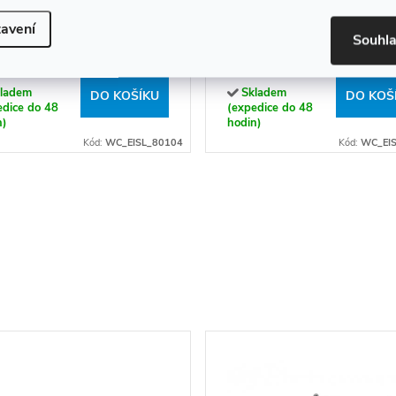
prkénko MDF Soft Close
WC prkénko MDF Soft Cl
avení
Souhl
hrazit 80104
Colorful Stones 80120
7 Kč
898 Kč
ladem
Skladem
DO KOŠÍKU
DO KOŠ
edice do 48
(expedice do 48
n)
hodin)
Kód:
WC_EISL_80104
Kód:
WC_EI