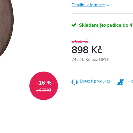
Detailní informace
Skladem (expedice do 4
1 069 Kč
898 Kč
742,15 Kč bez DPH
Měrná
cena:
Dotaz k produktu
Hlí
–16 %
1 069 Kč