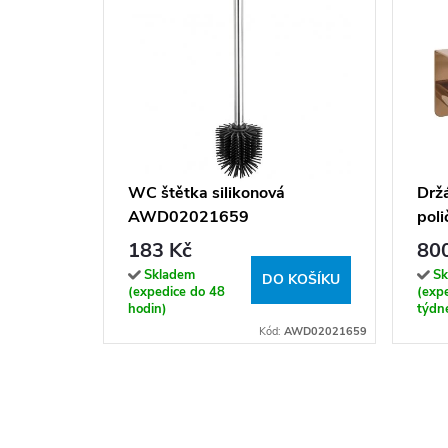
WC štětka silikonová
Držá
AWD02021659
pol
kar
183 Kč
80
Skladem
Sk
DO KOŠÍKU
(expedice do 48
(exp
hodin)
týdn
Kód:
AWD02021659