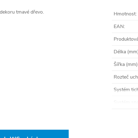
dekoru tmavé dřevo.
Hmotnost
:
EAN
:
Produktová
Délka (mm
Šířka (mm)
Rozteč uch
Systém tic
Systém sna