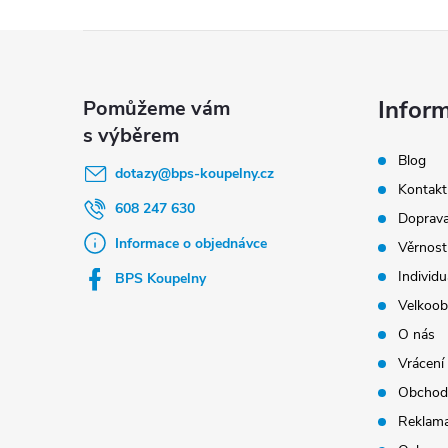
Z
á
p
Infor
a
Blog
t
dotazy
@
bps-koupelny.cz
Kontakt
í
608 247 630
Doprava
Informace o objednávce
Věrnost
Individu
BPS Koupelny
Velkoob
O nás
Vrácení
Obchod
Reklama