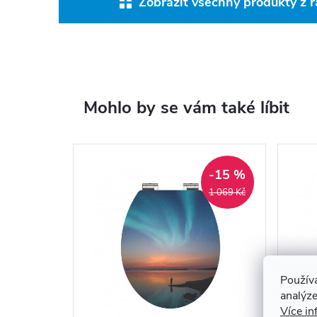
Zobrazit všechny produkty z
Mohlo by se vám také líbit
-15 %
1 069 Kč
Použív
analýze
Více in