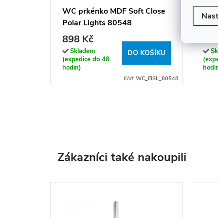
WC prkénko MDF Soft Close
WC 
Nast
Polar Lights 80548
Ant
898 Kč
74
Skladem
Sk
DO KOŠÍKU
(expedice do 48
(exp
hodin)
hodi
Kód:
WC_EISL_80548
Zákazníci také nakoupili