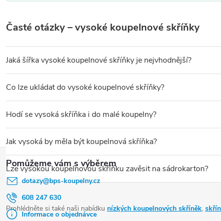
p
r
Časté otázky – vysoké koupelnové skříňky
v
k
Jaká šířka vysoké koupelnové skříňky je nejvhodnější?
y
Nejčastější šířky jsou
30–35 cm
pro úzké prostory vedle umyvadla
v
Co lze ukládat do vysoké koupelnové skříňky?
ý
Vysoká skříňka nabídne prostor pro
ručníky a prádlo
(zejména m
Hodí se vysoká skříňka i do malé koupelny?
p
i
Ano – vysoká skříňka je jedním z nejlepších řešení pro malou kou
Jak vysoká by měla být koupelnová skříňka?
s
Z
Vysoké koupelnové skříňky mají zpravidla výšku
150–200 cm
. P
u
á
Lze vysokou koupelnovou skříňku zavěsit na sádrokarton?
dotazy
@
bps-koupelny.cz
p
Ano, ale vyžaduje to předem připravenou výztuhu – překližku nebo
a
608 247 630
Prohlédněte si také naši nabídku
nízkých koupelnových skříněk
,
skří
t
Informace o objednávce