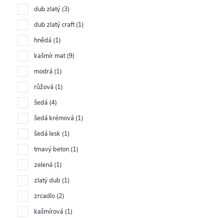
dub zlatý
3
dub zlatý craft
1
hnědá
1
kašmír mat
9
modrá
1
růžová
1
šedá
4
šedá krémová
1
šedá lesk
1
tmavý beton
1
zelená
1
zlatý dub
1
zrcadlo
2
kašmírová
1