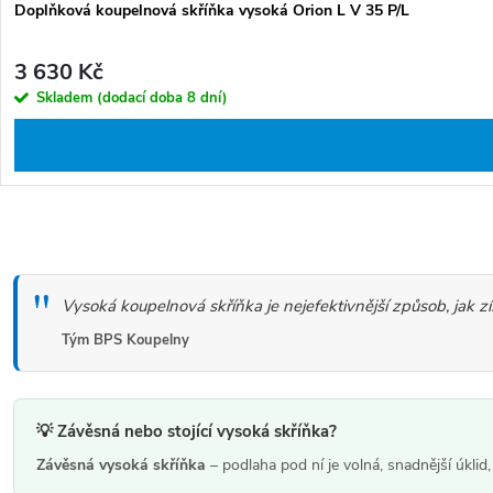
Doplňková koupelnová skříňka vysoká Orion L V 35 P/L
3 630 Kč
Skladem (dodací doba 8 dní)
O
v
Vysoká koupelnová skříňka je nejefektivnější způsob, jak 
l
á
Tým BPS Koupelny
d
a
💡 Závěsná nebo stojící vysoká skříňka?
c
Závěsná vysoká skříňka
– podlaha pod ní je volná, snadnější úkl
í