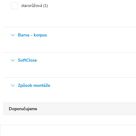
starorůžová
1
Barva - korpus
SoftClose
Způsob montáže
Ř
Doporučujeme
a
Nejlevnější
z
V
e
Nejdražší