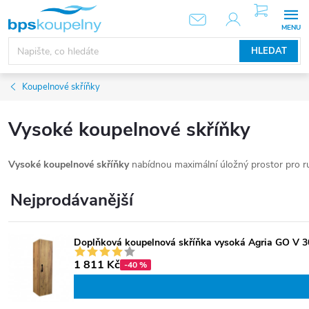
Přejít
NÁKUPNÍ
KOŠÍK
na
obsah
HLEDAT
Koupelnové skříňky
Vysoké koupelnové skříňky
Vysoké koupelnové skříňky
nabídnou maximální úložný prostor pro ručn
Nejprodávanější
Doplňková koupelnová skříňka vysoká Agria GO V 30
1 811 Kč
-40 %