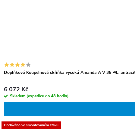
Doplňková Koupelnová skříňka vysoká Amanda A V 35 P/L, antraci
6 072 Kč
Skladem (expedice do 48 hodin)
Dodáváno ve smontovaném stavu