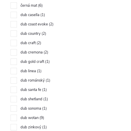
černá mat
6
dub casella
1
dub coast evoke
2
dub country
2
dub craft
2
dub cremona
2
dub gold craft
1
dub linea
1
dub románský
1
dub santa fe
1
dub shetland
1
dub sonoma
1
dub wotan
9
dub zinkový
1