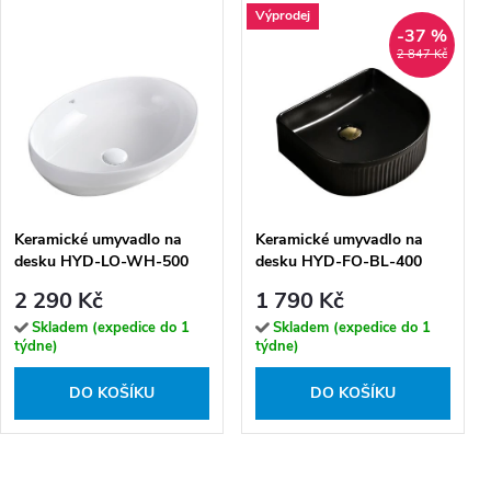
Výprodej
-37 %
2 847 Kč
Keramické umyvadlo na
Keramické umyvadlo na
desku HYD-LO-WH-500
desku HYD-FO-BL-400
50x37 cm, bílé
40x35 cm, černé lesklé
2 290 Kč
1 790 Kč
Skladem (expedice do 1
Skladem (expedice do 1
týdne)
týdne)
DO KOŠÍKU
DO KOŠÍKU