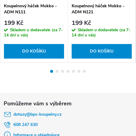
Koupelnový háček Mokko -
Koupelnový háček Mokko -
ADM N111
ADM N121
199 Kč
199 Kč
Skladem u dodavatele (za 7-
Skladem u dodavatele (za 7-
14 dní u vás)
14 dní u vás)
DO KOŠÍKU
DO KOŠÍKU
Z
á
dotazy
@
bps-koupelny.cz
p
a
608 247 630
t
Informace o objednávce