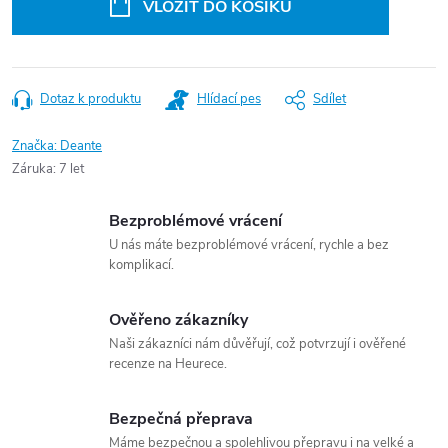
VLOŽIT DO KOŠÍKU
Dotaz k produktu
Hlídací pes
Sdílet
Značka:
Deante
Záruka
:
7 let
Bezproblémové vrácení
U nás máte bezproblémové vrácení, rychle a bez
komplikací.
Ověřeno zákazníky
Naši zákazníci nám důvěřují, což potvrzují i ověřené
recenze na Heurece.
Bezpečná přeprava
Máme bezpečnou a spolehlivou přepravu i na velké a