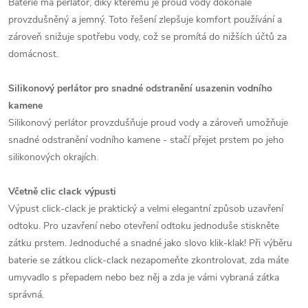
Baterie má perlátor, díky kterému je proud vody dokonale
provzdušněný a jemný. Toto řešení zlepšuje komfort používání a
zároveň snižuje spotřebu vody, což se promítá do nižších účtů za
domácnost.
Silikonový perlátor pro snadné odstranění usazenin vodního
kamene
Silikonový perlátor provzdušňuje proud vody a zároveň umožňuje
snadné odstranění vodního kamene - stačí přejet prstem po jeho
silikonových okrajích.
Včetně clic clack výpusti
Výpust click-clack je praktický a velmi elegantní způsob uzavření
odtoku. Pro uzavření nebo otevření odtoku jednoduše stiskněte
zátku prstem. Jednoduché a snadné jako slovo klik-klak! Při výběru
baterie se zátkou click-clack nezapomeňte zkontrolovat, zda máte
umyvadlo s přepadem nebo bez něj a zda je vámi vybraná zátka
správná.