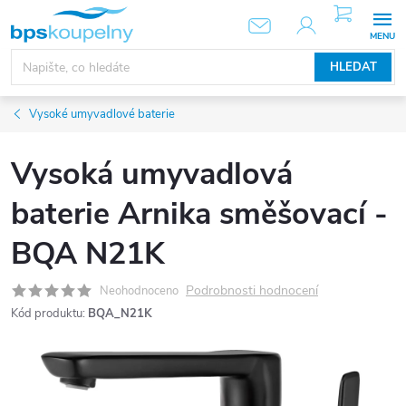
Přejít
NÁKUPNÍ
KOŠÍK
na
obsah
HLEDAT
Vysoké umyvadlové baterie
Vysoká umyvadlová
baterie Arnika směšovací -
BQA N21K
Podrobnosti hodnocení
Neohodnoceno
Kód produktu:
BQA_N21K