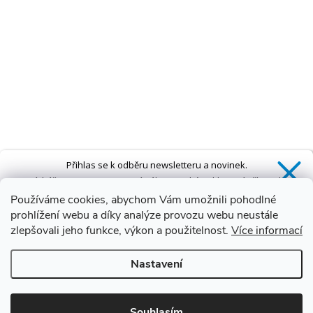
Přihlas se k odběru newsletteru a novinek.
Získáš
SLEVU 5 %
na první nákup a také exkluzivní přístup k
novinkám, slevám a dalším speciálním nabídkám.*
Používáme cookies, abychom Vám umožnili pohodlné
prohlížení webu a díky analýze provozu webu neustále
zlepšovali jeho funkce, výkon a použitelnost.
Více informací
Ano, chci se přihlásit
Nastavení
Zásady zpracování osobních údajů
*Sleva neplatí na vany s dvířky AVO a VOVO
Souhlasím