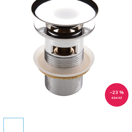
–23 %
434 Kč