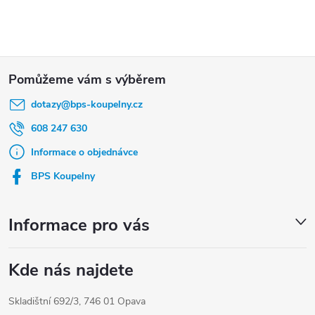
Z
á
dotazy
@
bps-koupelny.cz
p
a
608 247 630
t
Informace o objednávce
í
BPS Koupelny
Informace pro vás
Kde nás najdete
Skladištní 692/3, 746 01 Opava