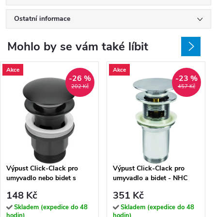
Ostatní informace
Mohlo by se vám také líbit
Akce
Akce
-26 %
-23 %
202 Kč
457 Kč
Výpust Click-Clack pro
Výpust Click-Clack pro
umyvadlo nebo bidet s
umyvadlo a bidet - NHC
přepadem - NHC N10P
010U
148 Kč
351 Kč
Skladem (expedice do 48
Skladem (expedice do 48
hodin)
hodin)