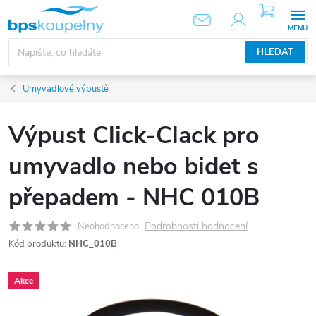
Přejít
NÁKUPNÍ
KOŠÍK
na
obsah
HLEDAT
Umyvadlové výpustě
Výpust Click-Clack pro
umyvadlo nebo bidet s
přepadem - NHC 010B
Podrobnosti hodnocení
Neohodnoceno
Kód produktu:
NHC_010B
Akce