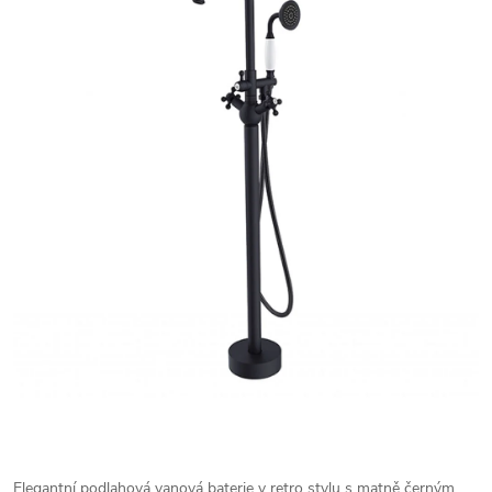
Elegantní podlahová vanová baterie v retro stylu s matně černým