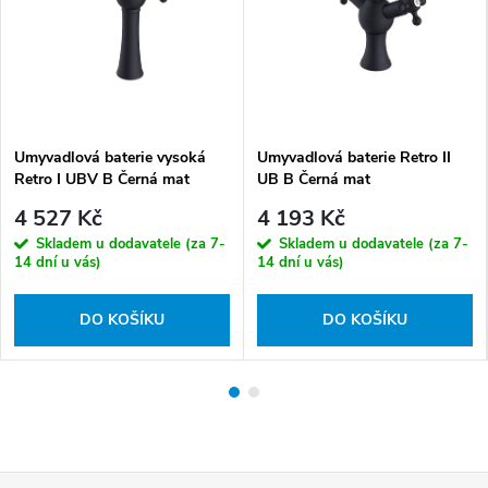
Umyvadlová baterie vysoká
Umyvadlová baterie Retro II
Retro I UBV B Černá mat
UB B Černá mat
4 527 Kč
4 193 Kč
Skladem u dodavatele (za 7-
Skladem u dodavatele (za 7-
14 dní u vás)
14 dní u vás)
DO KOŠÍKU
DO KOŠÍKU
Z