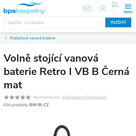
Přejít
NÁKUPNÍ
KOŠÍK
na
obsah
HLEDAT
Podlahové vanové baterie
Volně stojící vanová
baterie Retro I VB B Černá
mat
Podrobnosti hodnocení
Neohodnoceno
Kód produktu:
BW-RI-CZ