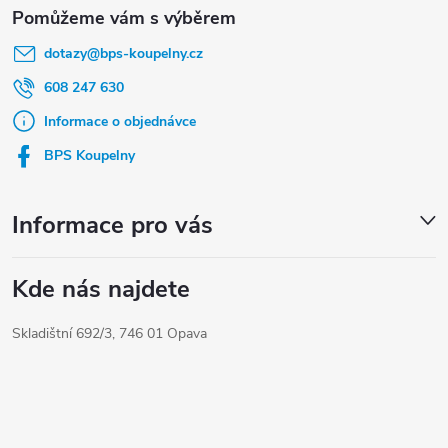
á
dotazy
@
bps-koupelny.cz
p
a
608 247 630
t
Informace o objednávce
í
BPS Koupelny
Informace pro vás
Kde nás najdete
Skladištní 692/3, 746 01 Opava