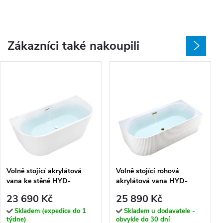
Zákazníci také nakoupili
Volně stojící akrylátová
Volně stojící rohová
vana ke stěně HYD-
akrylátová vana HYD-
LE527C2 160x80 bílá,
RIO504D pravá 170x75
23 690 Kč
25 890 Kč
odtokový komplet bílý
bílá, odtokový komplet
zlatý
Skladem (expedice do 1
Skladem u dodavatele -
týdne)
obvykle do 30 dní