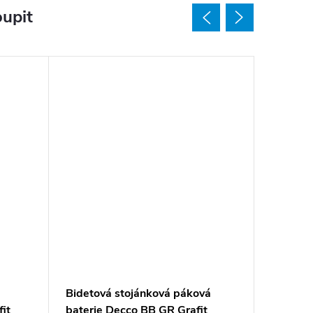
upit
Bidetová stojánková páková
Vanová 
it
baterie Decco BB GR Grafit
sprcho