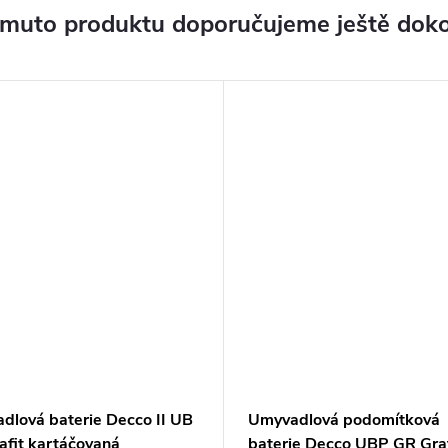
omuto produktu doporučujeme ještě doko
dlová baterie Decco II UB
Umyvadlová podomítková
afit kartáčovaná
baterie Decco UBP GR Graf