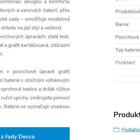
 kombinaci designu a komfortu
lových a vanových baterií, přes
Produktová
nické sady – umožňuje modelová
Barva
:
ledu na její styl a velikost.
ovrchových úpravách: zlatá lesk,
Povrchová
at a grafit kartáčovaná, zdůrazní
Typ baterie
l.
Ovládání
:
m v povrchové úpravě grafit
Způsob mo
cí baterie s otočným výtokovým
sprchová hadice a držák růžice
 ruční sprchy směrujete pomocí
. Baterie se vyznačuje snadnou
Produkt
Podlaho
 z řady Decco