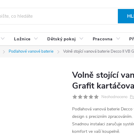
HL
Ložnice
Dětský pokoj
Pracovna
Př
Podlahové vanové baterie
Volně stojící vanová baterie Decco II VB 
Volně stojící v
Grafit kartáčov
Po
Neohodnoceno
Podlahová vanová baterie Decco 
design s precizním zpracováním. 
Snadnou instalaci zaručuje systém
komfort ve vaší koupelně.