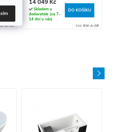
14 049 Kč
14 dní u v
Skladem u
ÍKU
DO KOŠÍKU
asím
dodavatele (za 7-
14 dní u vás)
W-DI-GR
Kód:
BW-A-GR