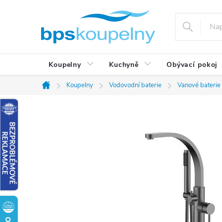
Přejít
na
obsah
Koupelny
Kuchyně
Obývací pokoj
Koupelny
Vodovodní baterie
Vanové baterie
Domů