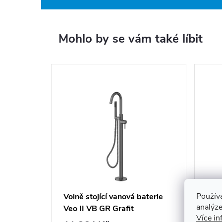
Mohlo by se vám také líbit
Použív
Volně stojící vanová baterie
Voln
analýze
Veo II VB GR Grafit
Dec
Více in
kartáčovaná
Graf