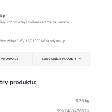
íky
řují, což potvrzují i ověřené recenze na Heurece.
žete získat SLEVU AŽ 1000 Kč na celý nákup.
Í INFORMACE
SOUVISEJÍCÍ PRODUKTY
try produktu:
6.75 kg
5907483476870