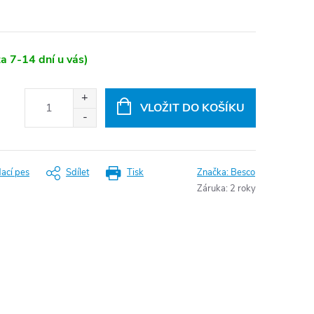
a 7-14 dní u vás)
VLOŽIT DO KOŠÍKU
dací pes
Sdílet
Tisk
Značka:
Besco
Záruka
:
2 roky