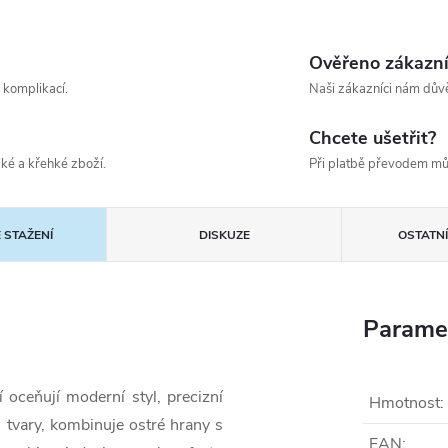
Ověřeno zákazn
 komplikací.
Naši zákazníci nám důvě
Chcete ušetřit?
ké a křehké zboží.
Při platbě převodem mů
 STAŽENÍ
DISKUZE
OSTATN
Parame
í oceňují moderní styl, precizní
Hmotnost
:
 tvary, kombinuje ostré hrany s
EAN
: