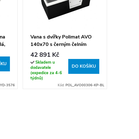
Volně st
ke stě
140x70 
21 390
ana
Vana s dvířky Polimat AVO
komplet
á,
140x70 s černým čelním
Sklade
dodavatel
krycím panelem + vanový
42 891 Kč
obvykle d
sifon automat s přepadem
Skladem u
ÍKU
VABPS-ZU 70
DO KOŠÍKU
dodavatele
(expedice za 4-6
týdnů)
YD-3576
Kód:
POL_AVO00306-KP-BL