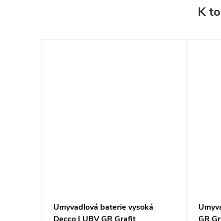
K t
omplet
Umyvadlová baterie vysoká
Umyva
 GR
Decco I UBV GR Grafit
GR Gr