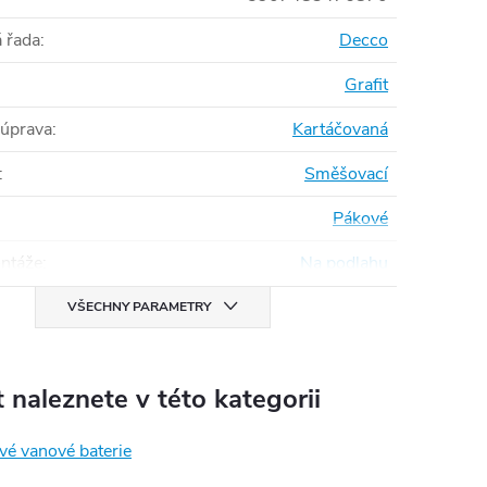
 řada
:
Decco
Grafit
 úprava
:
Kartáčovaná
:
Směšovací
Pákové
ntáže
:
Na podlahu
VŠECHNY PARAMETRY
 naleznete v této kategorii
vé vanové baterie