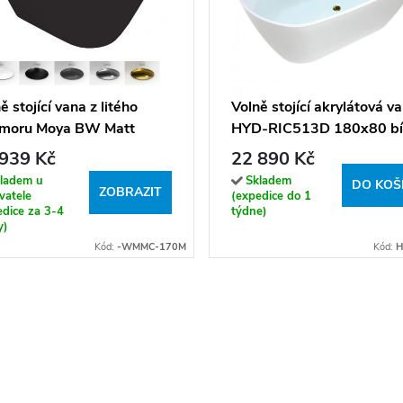
ě stojící vana z litého
Volně stojící akrylátová v
moru Moya BW Matt
HYD-RIC513D 180x80 bíl
70, bílá lesk/černá mat
odtokový komplet zlatý
939 Kč
22 890 Kč
ladem u
Skladem
DO KOŠ
ZOBRAZIT
vatele
(expedice do 1
edice za 3-4
týdne)
y)
Kód:
-WMMC-170M
Kód:
H