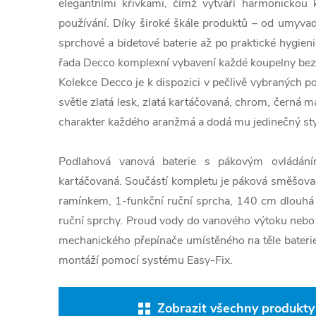
elegantními křivkami, čímž vytváří harmonickou
používání. Díky široké škále produktů – od umyvad
sprchové a bidetové baterie až po praktické hygie
řada Decco komplexní vybavení každé koupelny bez oh
Kolekce Decco je k dispozici v pečlivě vybraných p
světle zlatá lesk, zlatá kartáčovaná, chrom, černá m
charakter každého aranžmá a dodá mu jedinečný sty
Podlahová vanová baterie s pákovým ovládání
kartáčovaná. Součástí kompletu je páková směšova
ramínkem, 1-funkční ruční sprcha, 140 cm dlouhá 
ruční sprchy. Proud vody do vanového výtoku nebo
mechanického přepínače umístěného na těle baterie
montáží pomocí systému Easy-Fix.
Zobrazit všechny produkty