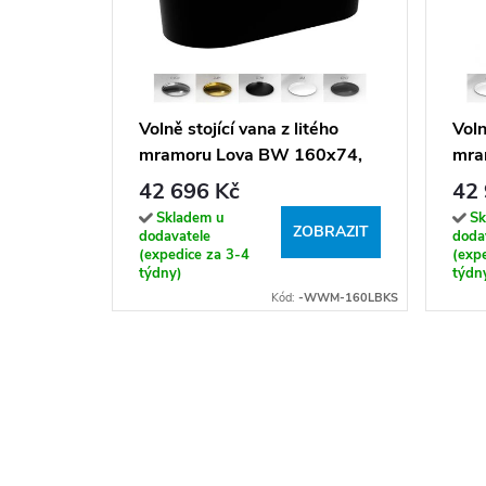
Volně stojící vana z litého
Voln
mramoru Lova BW 160x74,
mra
bílá lesk/černá lesk
170x
42 696 Kč
42 
Skladem u
Sk
ZOBRAZIT
dodavatele
doda
(expedice za 3-4
(exp
týdny)
týdn
Kód:
-WWM-160LBKS