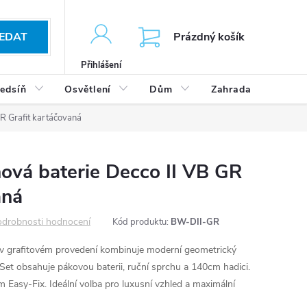
KOŠÍK
EDAT
Prázdný košík
Přihlášení
edsíň
Osvětlení
Dům
Zahrada
Výp
GR Grafit kartáčovaná
anová baterie Decco II VB GR
aná
drobnosti hodnocení
Kód produktu:
BW-DII-GR
v grafitovém provedení kombinuje moderní geometrický
Set obsahuje pákovou baterii, ruční sprchu a 140cm hadici.
 Easy-Fix. Ideální volba pro luxusní vzhled a maximální