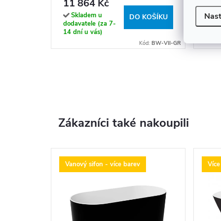
11 864 Kč
16 
Skladem u
Sk
Nast
DO KOŠÍKU
dodavatele (za 7-
dodav
14 dní u vás)
14 dn
Kód:
BW-VII-GR
Zákazníci také nakoupili
Vanový sifon - více barev
Více