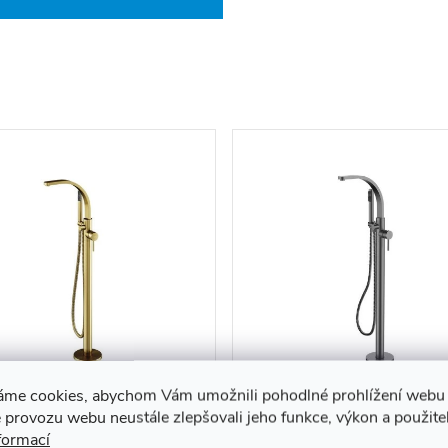
áme cookies, abychom Vám umožnili pohodlné prohlížení webu 
ě stojící vanová baterie
Volně stojící vanová bater
 provozu webu neustále zlepšovali jeho funkce, výkon a použite
co III VB BOX system GR
Decco I VB GR Grafit
formací
it kartáčovaná
kartáčovaná