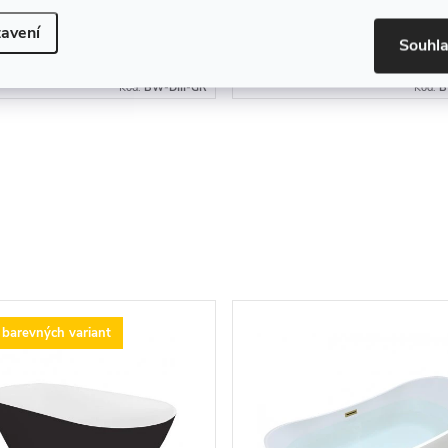
257 Kč
14 049 Kč
ladem u
Skladem u
avení
DO KOŠÍKU
DO KOŠ
Souhl
atele (za 7-
dodavatele (za 7-
í u vás)
14 dní u vás)
Kód:
BW-DIII-GR
Kód:
B
 barevných variant