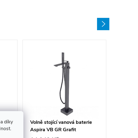
Volně st
Decco I
a díky
13 358
ie
Volně stojící vanová baterie
lnost.
Aspira VB GR Grafit
Sklade
dodavatel
kartáčovaná