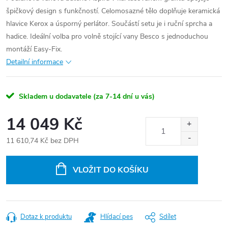
špičkový design s funkčností. Celomosazné tělo doplňuje keramická
hlavice Kerox a úsporný perlátor. Součástí setu je i ruční sprcha a
hadice. Ideální volba pro volně stojící vany Besco s jednoduchou
montáží Easy-Fix.
Detailní informace
Skladem u dodavatele (za 7-14 dní u vás)
14 049 Kč
11 610,74 Kč bez DPH
Měrná
cena:
VLOŽIT DO KOŠÍKU
Dotaz k produktu
Hlídací pes
Sdílet