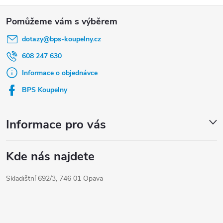
Z
á
dotazy
@
bps-koupelny.cz
p
a
608 247 630
t
Informace o objednávce
í
BPS Koupelny
Informace pro vás
Kde nás najdete
Skladištní 692/3, 746 01 Opava