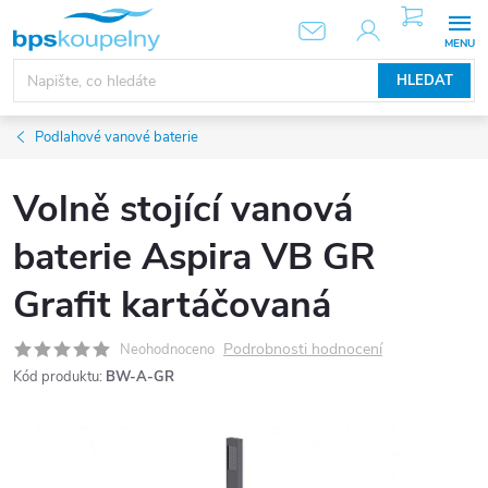
Přejít
NÁKUPNÍ
KOŠÍK
na
obsah
HLEDAT
Podlahové vanové baterie
Volně stojící vanová
baterie Aspira VB GR
Grafit kartáčovaná
Podrobnosti hodnocení
Neohodnoceno
Kód produktu:
BW-A-GR