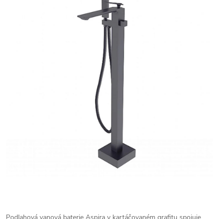
Podlahová vanová baterie Aspira v kartáčovaném grafitu spojuje