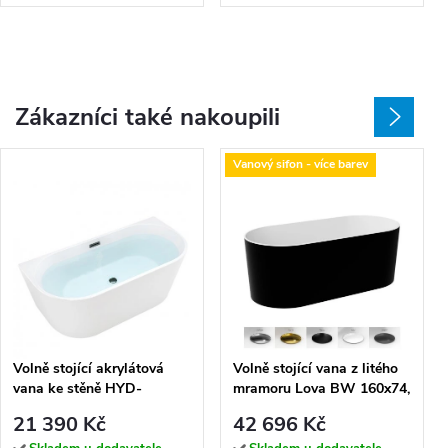
Zákazníci také nakoupili
Vanový sifon - více barev
Volně stojící akrylátová
Volně stojící vana z litého
vana ke stěně HYD-
mramoru Lova BW 160x74,
LE527ABL 140x70 bílá,
bílá lesk/černá lesk
21 390 Kč
42 696 Kč
odtokový komplet černý