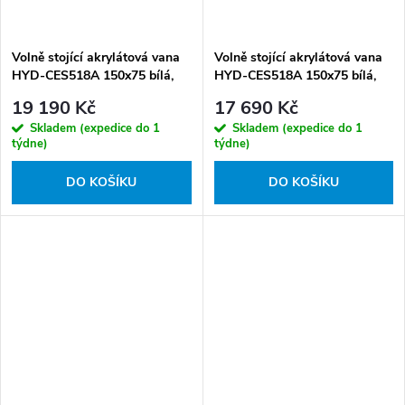
Volně stojící akrylátová vana
Volně stojící akrylátová vana
HYD-CES518A 150x75 bílá,
HYD-CES518A 150x75 bílá,
odtokový komplet černý
odtokový komplet chrom
19 190 Kč
17 690 Kč
Skladem (expedice do 1
Skladem (expedice do 1
týdne)
týdne)
DO KOŠÍKU
DO KOŠÍKU