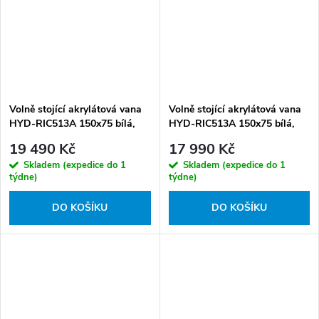
Volně stojící akrylátová vana
Volně stojící akrylátová vana
HYD-RIC513A 150x75 bílá,
HYD-RIC513A 150x75 bílá,
odtokový komplet černý
odtokový komplet chrom
19 490 Kč
17 990 Kč
Skladem (expedice do 1
Skladem (expedice do 1
týdne)
týdne)
DO KOŠÍKU
DO KOŠÍKU