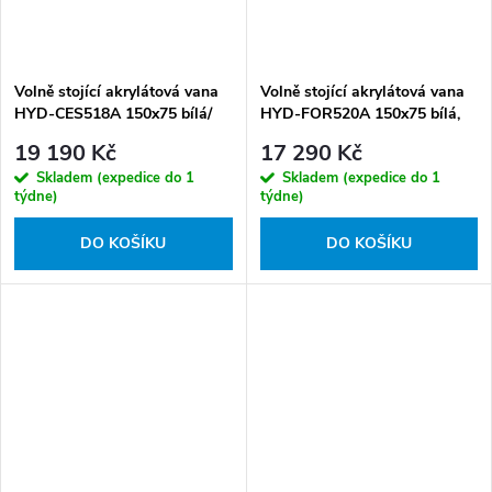
Volně stojící akrylátová vana
Volně stojící akrylátová vana
HYD-CES518A 150x75 bílá/
HYD-FOR520A 150x75 bílá,
černá, odtokový komplet
odtokový komplet černý
19 190 Kč
17 290 Kč
chrom
Skladem (expedice do 1
Skladem (expedice do 1
týdne)
týdne)
DO KOŠÍKU
DO KOŠÍKU