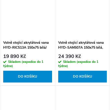
Volně stojící akrylátová vana
Volně stojící akrylátová vana
HYD-RIC513A 150x75 bílá/
HYD-SAN507A 150x75 bílá,
černá, odtokový komplet
odtokový komplet bílá mat
19 890 Kč
24 390 Kč
chrom
Skladem (expedice do 1
Skladem (expedice do 1
týdne)
týdne)
DO KOŠÍKU
DO KOŠÍKU