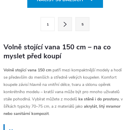
v
l
S
á
1
5
t
d
r
a
Volně stojící vana 150 cm – na co
á
c
myslet před koupí
n
í
k
p
Volně stojící vana 150 cm
patří mezi kompaktnější modely a hodí
o
r
se především do menších a středně velkých koupelen. Komfort
v
v
koupele závisí hlavně na vnitřní délce, tvaru a sklonu opěrek
á
konkrétního modelu – kratší vana může být pro mnoho uživatelů
k
stále pohodlná. Vybírat můžete z modelů
ke stěně i do prostoru
, v
n
y
šířkách typicky 70–75 cm, a z materiálů jako
akrylát, litý mramor
í
v
nebo sanitární kompozit
.
ý