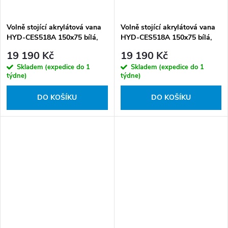
Volně stojící akrylátová vana
Volně stojící akrylátová vana
HYD-CES518A 150x75 bílá,
HYD-CES518A 150x75 bílá,
odtokový komplet bílý lesklý
odtokový komplet bílý matný
19 190 Kč
19 190 Kč
Skladem (expedice do 1
Skladem (expedice do 1
týdne)
týdne)
DO KOŠÍKU
DO KOŠÍKU