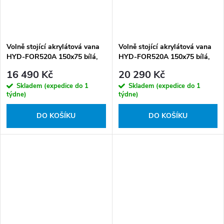
Volně stojící akrylátová vana
Volně stojící akrylátová vana
HYD-FOR520A 150x75 bílá,
HYD-FOR520A 150x75 bílá,
odtokový komplet chrom
odtokový komplet zlatý
16 490 Kč
20 290 Kč
Skladem (expedice do 1
Skladem (expedice do 1
týdne)
týdne)
DO KOŠÍKU
DO KOŠÍKU