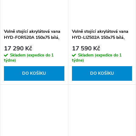
Volně stojící akrylátová vana
Volně stojící akrylátová vana
HYD-FOR520A 150x75 bílá,
HYD-LIZ502A 150x75 bílá,
odtokový komplet zlatý
odtokový komplet bílý
17 290 Kč
17 590 Kč
kartáčovaný
Skladem (expedice do 1
Skladem (expedice do 1
týdne)
týdne)
DO KOŠÍKU
DO KOŠÍKU