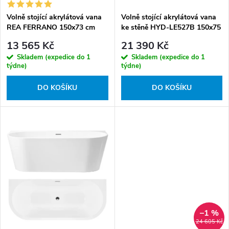
u
d
k
Volně stojící akrylátová vana
Volně stojící akrylátová vana
u
REA FERRANO 150x73 cm
ke stěně HYD-LE527B 150x75
t
k
bílá
bílá, odtokový komplet zlatý
13 565 Kč
21 390 Kč
ů
t
Skladem (expedice do 1
Skladem (expedice do 1
ů
týdne)
týdne)
DO KOŠÍKU
DO KOŠÍKU
–1 %
24 605 Kč