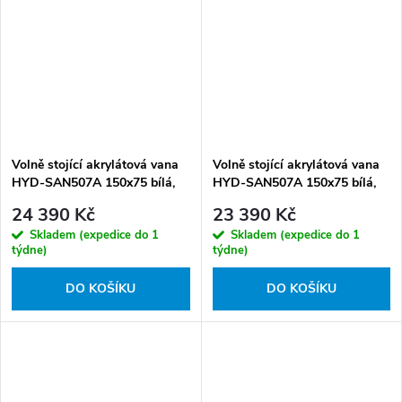
Volně stojící akrylátová vana
Volně stojící akrylátová vana
HYD-SAN507A 150x75 bílá,
HYD-SAN507A 150x75 bílá,
odtokový komplet bílý lesklý
odtokový komplet černý
24 390 Kč
23 390 Kč
Skladem (expedice do 1
Skladem (expedice do 1
týdne)
týdne)
DO KOŠÍKU
DO KOŠÍKU