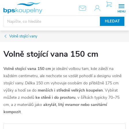
Přejít
NÁKUPNÍ
KOŠÍK
na
obsah
HLEDAT
Volně stojící vany
Volně stojící vana 150 cm
Volně stojící vana 150 cm
je ideální volbou tam, kde záleží na
každém centimetru, ale nechcete se vzdát pohodlí a designu volně
stojící vany. Délka 150 cm vyhovuje osobám do přibližně 175 cm
výšky a hodí se do
menších i středně velkých koupelen
. Vybírat
můžete z modelů
ke stěně i do prostoru
, v šířkách typicky 70–75
cm, a z materiálů jako
akrylát, litý mramor nebo sanitární
kompozit
.