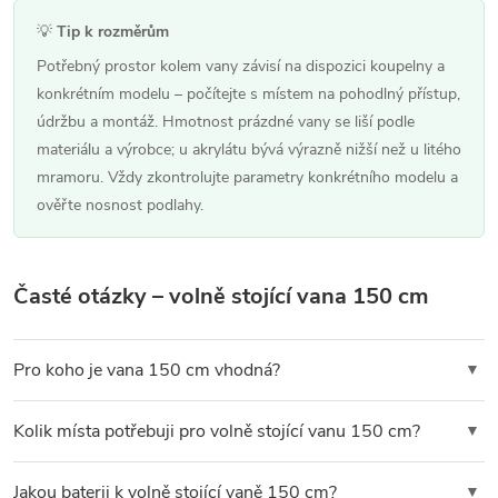
💡
Tip k rozměrům
Potřebný prostor kolem vany závisí na dispozici koupelny a
konkrétním modelu – počítejte s místem na pohodlný přístup,
údržbu a montáž. Hmotnost prázdné vany se liší podle
materiálu a výrobce; u akrylátu bývá výrazně nižší než u litého
mramoru. Vždy zkontrolujte parametry konkrétního modelu a
ověřte nosnost podlahy.
Časté otázky – volně stojící vana 150 cm
Pro koho je vana 150 cm vhodná?
▼
Komfort koupele závisí především na vnitřní délce, tvaru a
Kolik místa potřebuji pro volně stojící vanu 150 cm?
▼
sklonu opěrek konkrétního modelu – kratší vana může být pro
mnoho uživatelů stále pohodlná. Pro vyšší osoby nebo ty, kdo
Potřebný prostor závisí na konkrétním modelu a dispozici
Jakou baterii k volně stojící vaně 150 cm?
▼
preferují pohodlné natažení, doporučujeme zvážit delší modely