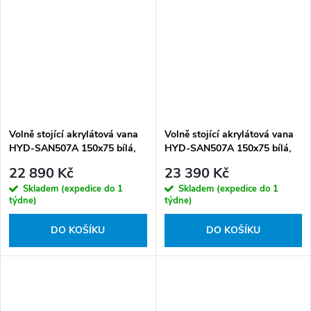
Volně stojící akrylátová vana
Volně stojící akrylátová vana
HYD-SAN507A 150x75 bílá,
HYD-SAN507A 150x75 bílá,
odtokový komplet chrom
odtokový komplet zlatý
22 890 Kč
23 390 Kč
Skladem (expedice do 1
Skladem (expedice do 1
týdne)
týdne)
DO KOŠÍKU
DO KOŠÍKU