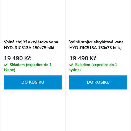
Volně stojící akrylátová vana
Volně stojící akrylátová vana
HYD-RIC513A 150x75 bílá,
HYD-RIC513A 150x75 bílá,
odtokový komplet bílý lesklý
odtokový komplet bílý matný
19 490 Kč
19 490 Kč
Skladem (expedice do 1
Skladem (expedice do 1
týdne)
týdne)
DO KOŠÍKU
DO KOŠÍKU