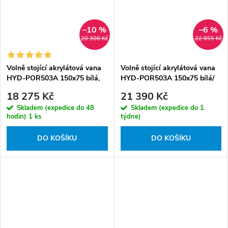
–10 %
–6 %
20 306 Kč
22 855 Kč
Volně stojící akrylátová vana
Volně stojící akrylátová vana
HYD-POR503A 150x75 bílá,
HYD-POR503A 150x75 bílá/
odtokový komplet chrom
černá, odtokový komplet
18 275 Kč
21 390 Kč
chrom
Skladem (expedice do 48
Skladem (expedice do 1
hodin)
1 ks
týdne)
DO KOŠÍKU
DO KOŠÍKU