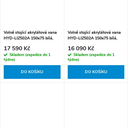
Volně stojící akrylátová vana
Volně stojící akrylátová vana
HYD-LIZ502A 150x75 bílá,
HYD-LIZ502A 150x75 bílá,
odtokový komplet černý
odtokový komplet chrom
17 590 Kč
16 090 Kč
Skladem (expedice do 1
Skladem (expedice do 1
týdne)
týdne)
DO KOŠÍKU
DO KOŠÍKU