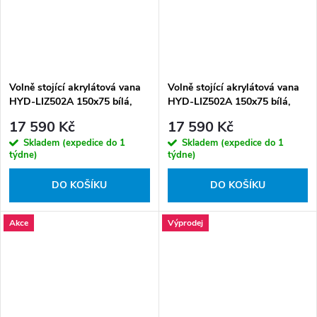
Volně stojící akrylátová vana
Volně stojící akrylátová vana
HYD-LIZ502A 150x75 bílá,
HYD-LIZ502A 150x75 bílá,
odtokový komplet zlatý
odtokový komplet zlatý
17 590 Kč
17 590 Kč
kartáčovaný
Skladem (expedice do 1
Skladem (expedice do 1
týdne)
týdne)
DO KOŠÍKU
DO KOŠÍKU
Akce
Výprodej