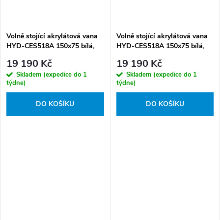
Volně stojící akrylátová vana
Volně stojící akrylátová vana
HYD-CES518A 150x75 bílá,
HYD-CES518A 150x75 bílá,
odtokový komplet zlatý
odtokový komplet zlatý
19 190 Kč
19 190 Kč
kartáčovaný
Skladem (expedice do 1
Skladem (expedice do 1
týdne)
týdne)
DO KOŠÍKU
DO KOŠÍKU