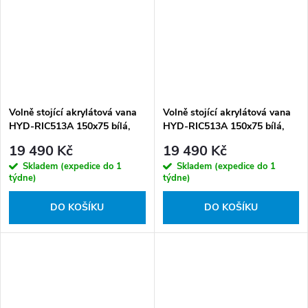
Volně stojící akrylátová vana
Volně stojící akrylátová vana
HYD-RIC513A 150x75 bílá,
HYD-RIC513A 150x75 bílá,
odtokový komplet zlatý
odtokový komplet zlatý
19 490 Kč
19 490 Kč
kartáčovaný
Skladem (expedice do 1
Skladem (expedice do 1
týdne)
týdne)
DO KOŠÍKU
DO KOŠÍKU