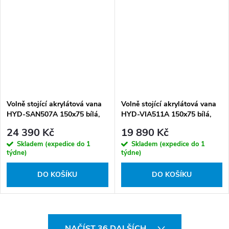
Volně stojící akrylátová vana
Volně stojící akrylátová vana
HYD-SAN507A 150x75 bílá,
HYD-VIA511A 150x75 bílá,
odtokový komplet zlatý
odtokový komplet bílý lesklý
24 390 Kč
19 890 Kč
kartáčovaný
Skladem (expedice do 1
Skladem (expedice do 1
týdne)
týdne)
DO KOŠÍKU
DO KOŠÍKU
O
NAČÍST 36 DALŠÍCH