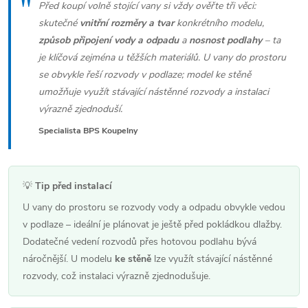
"
p
Před koupí volně stojící vany si vždy ověřte tři věci:
i
skutečné
vnitřní rozměry a tvar
konkrétního modelu,
s
způsob připojení vody a odpadu
a
nosnost podlahy
– ta
je klíčová zejména u těžších materiálů. U vany do prostoru
u
se obvykle řeší rozvody v podlaze; model ke stěně
umožňuje využít stávající nástěnné rozvody a instalaci
výrazně zjednoduší.
Specialista BPS Koupelny
💡
Tip před instalací
U vany do prostoru se rozvody vody a odpadu obvykle vedou
v podlaze – ideální je plánovat je ještě před pokládkou dlažby.
Dodatečné vedení rozvodů přes hotovou podlahu bývá
náročnější. U modelu
ke stěně
lze využít stávající nástěnné
rozvody, což instalaci výrazně zjednodušuje.