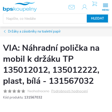
Přejít
NÁKUPNÍ
KOŠÍK
na
obsah
HLEDAT
Držáky a zásobníky na toaletní papír
VIA: Náhradní polička na
mobil k držáku TP
135012012, 135012222,
plast, bílá - 131567032
Podrobnosti hodnocení
Neohodnoceno
Kód produktu:
131567032