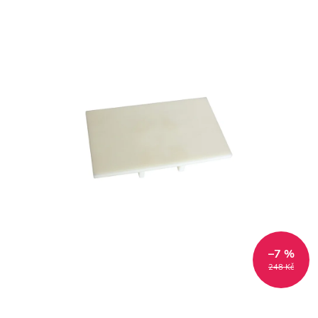
–7 %
248 Kč