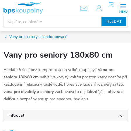
Přejít
NÁKUPNÍ
KOŠÍK
na
obsah
HLEDAT
Vany pro seniory a handicapované
Vany pro seniory 180x80 cm
Hledáte řešení bez kompromisů do velké koupelny?
Vana pro
seniory 180x80 cm
nabízí velkorysý vnitřní prostor, který oceníte při
každodenní relaxaci v teplé vodě. I přes své luxusní rozměry si tato
vana pro invalidy a seniory
zachovává to nejdůležitější –
otevírací
dvířka
a bezpečný vstup pro snadnou hygienu.
Filtrovat