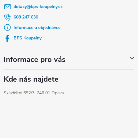
á
dotazy
@
bps-koupelny.cz
p
d
a
a
608 247 630
t
c
Informace o objednávce
í
í
BPS Koupelny
p
r
Informace pro vás
v
k
Kde nás najdete
y
Skladištní 692/3, 746 01 Opava
v
ý
p
i
s