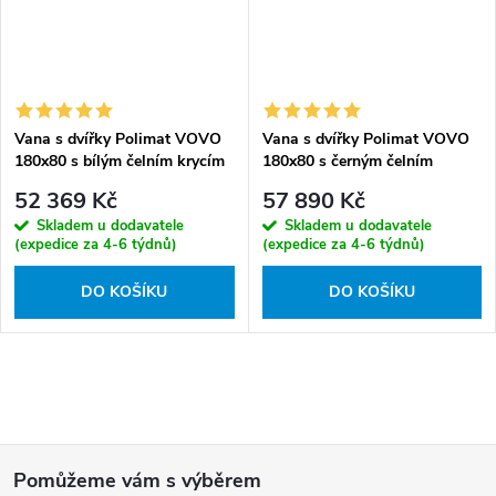
Vana s dvířky Polimat VOVO
Vana s dvířky Polimat VOVO
180x80 s bílým čelním krycím
180x80 s černým čelním
panelem + vanový sifon s
krycím panelem + vanový sifon
52 369 Kč
57 890 Kč
výpustí Click-Clack
s výpustí Click-Clack
Skladem u dodavatele
Skladem u dodavatele
(expedice za 4-6 týdnů)
(expedice za 4-6 týdnů)
DO KOŠÍKU
DO KOŠÍKU
O
v
Z
l
á