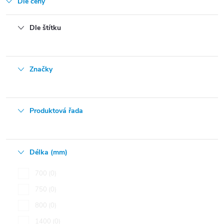
Dle ceny
Dle štítku
Značky
Produktová řada
Délka (mm)
700
0
750
0
800
0
1400
0