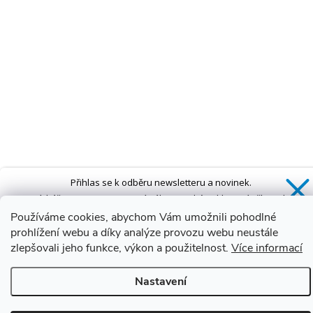
Přihlas se k odběru newsletteru a novinek.
Získáš
SLEVU 5 %
na první nákup a také exkluzivní přístup k
novinkám, slevám a dalším speciálním nabídkám.*
Používáme cookies, abychom Vám umožnili pohodlné
prohlížení webu a díky analýze provozu webu neustále
zlepšovali jeho funkce, výkon a použitelnost.
Více informací
Ano, chci se přihlásit
Nastavení
Zásady zpracování osobních údajů