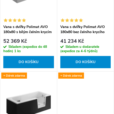
o
r
d
o
u
d
k
Vana s dvířky Polimat AVO
Vana s dvířky Polimat AVO
u
180x80 s bílým čelním krycím
180x80 bez čelního krycího
t
k
panelem + vanový sifon s
panelu + vanový sifon s
52 369 Kč
41 234 Kč
ů
výpustí Click-Clack
výpustí Click-Clack
t
Skladem (expedice do 48
Skladem u dodavatele
ů
hodin)
1 ks
(expedice za 4-6 týdnů)
DO KOŠÍKU
DO KOŠÍKU
+ Dárek zdarma
+ Dárek zdarma