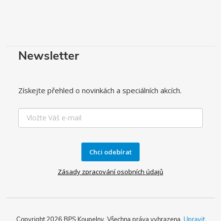
u
Newsletter
Získejte přehled o novinkách a speciálních akcích.
Chci odebírat
Zásady zpracování osobních údajů
Copyright 2026
BPS Koupelny
. Všechna práva vyhrazena.
Upravit