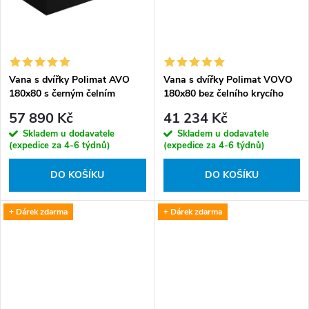
Vana s dvířky Polimat AVO
Vana s dvířky Polimat VOVO
180x80 s černým čelním
180x80 bez čelního krycího
krycím panelem + vanový sifon
panelu + vanový sifon s
57 890 Kč
41 234 Kč
s výpustí Click-Clack
výpustí Click-Clack
Skladem u dodavatele
Skladem u dodavatele
(expedice za 4-6 týdnů)
(expedice za 4-6 týdnů)
DO KOŠÍKU
DO KOŠÍKU
+ Dárek zdarma
+ Dárek zdarma